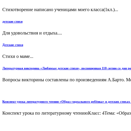
Стихотворение написано ученицами моего класса(1кл.)...
детские стихи
Для удовольствия и отдыха....
Детские стихи
Стихи о маме...
Литературная викторина «Любимые детские стихи», посвященная 110-летию со дня ро
Вопросы викторины составлены по произведениям А.Барто. Мож
Конспект урока литературного чтения «Образ «идеального ребёнка» в детских стихах
Конспект урока по литературному чтениюКласс: 4Тема: «Образ 