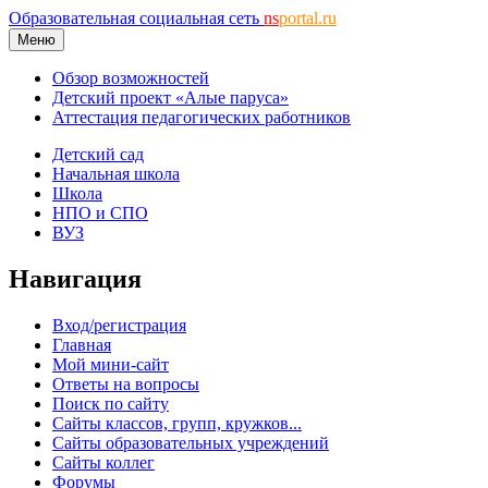
Образовательная социальная сеть
ns
portal.ru
Меню
Обзор возможностей
Детский проект «Алые паруса»
Аттестация педагогических работников
Детский сад
Начальная школа
Школа
НПО и СПО
ВУЗ
Навигация
Вход/регистрация
Главная
Мой мини-сайт
Ответы на вопросы
Поиск по сайту
Сайты классов, групп, кружков...
Сайты образовательных учреждений
Сайты коллег
Форумы