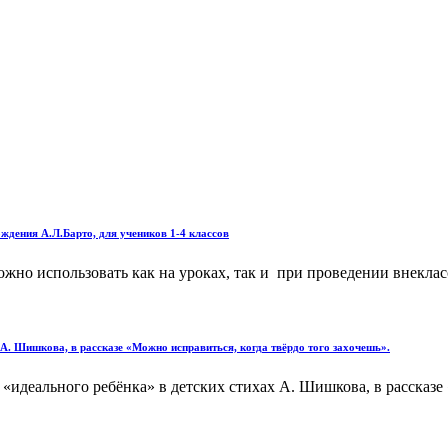
ждения А.Л.Барто, для учеников 1-4 классов
но использовать как на уроках, так и при проведении внеклас
 А. Шишкова, в рассказе «Можно исправиться, когда твёрдо того захочешь».
«идеального ребёнка» в детских стихах А. Шишкова, в рассказе 