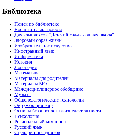
Библиотека
Поиск по библиотеке
Воспитательная работа
Для комплексов "Детский сад-начальная школа"
Здоровый образ жизни
Изобразительное искусство
Иностранный язык
Информатика
История
Логопедия
Математика
Материалы для родителей
Материалы МО
Междисциплинарное обобщение
Музыка
Общепедагогические технологии
Окружающий мир
Основы безопасности жизнедеятельности
Психология
Региональный компонент
Русский язык
Сценарии праздников