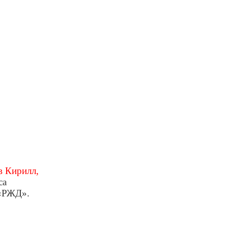
в Кирилл,
а
 ОАО «РЖД».