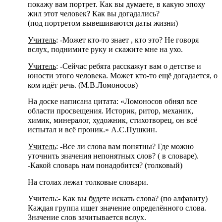
покажу вам портрет. Как вы думаете, в какую эпоху
жил этот человек? Как вы догадались?
(под портретом вывешиваются даты жизни)
Учитель
: -Может кто-то знает , кто это? Не говоря
вслух, поднимите руку и скажите мне на ухо.
Учитель
: -Сейчас ребята расскажут вам о детстве и
юности этого человека. Может кто-то ещё догадается, о
ком идёт речь. (М.В.Ломоносов)
На доске написана цитата: «Ломоносов обнял все
области просвещения. Историк, ритор, механик,
химик, минералог, художник, стихотворец, он всё
испытал и всё проник.» А.С.Пушкин.
Учитель
: -Все ли слова вам понятны? Где можно
уточнить значения непонятных слов? ( в словаре).
-Какой словарь нам понадобится? (толковый)
На столах лежат толковые словари.
Учитель:- Как вы будете искать слова? (по алфавиту)
Каждая группа ищет значение определённого слова.
Значение слов зачитывается вслух.