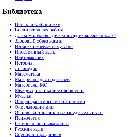
Библиотека
Поиск по библиотеке
Воспитательная работа
Для комплексов "Детский сад-начальная школа"
Здоровый образ жизни
Изобразительное искусство
Иностранный язык
Информатика
История
Логопедия
Математика
Материалы для родителей
Материалы МО
Междисциплинарное обобщение
Музыка
Общепедагогические технологии
Окружающий мир
Основы безопасности жизнедеятельности
Психология
Региональный компонент
Русский язык
Сценарии праздников