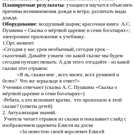
Планируемые результаты
: учащиеся научатся объяснять
причины возникновения дождя и ветра; различать виды
дождя.
Оборудование
: воздушный шарик; красочная книга А.С.
Пушкина « Сказка о мёртвой царевне и семи богатырях»;
электронное приложение к учебнику.
1.Орг. момент:
-Сегодня у нас урок необычный, сегодня урок –
сказочный. Давайте узнаем -по какой сказке мы будем
сегодня путешествовать. А для этого отгадайте - из какой
сказки этот отрывок:
«Я ль, скажи мне , всех милее, всех румяней и
белее? Что же зеркальце в ответ?»
Ученики отвечают (сказка А. С. Пушкина «Сказка о
мёртвой царевне и семи богатырях»)
-Ребята, а кто вспомнит кратко, что произошло в этой
сказке? (ответы детей)
2. Актуализация знаний.
Учитель читает отрывок из сказки и показывает слайд с
изображением царевича Елисея на доске
«За невестою своей королевич Елисей