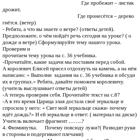
Где пробежит – листик
дрожит,
Где пронесётся – дерево
гнётся. (ветер)
- Ребята, а что вы знаете о ветре? (ответы детей).
Предположите, о чём пойдёт речь сегодня на уроке? ( о
дожде и ветре) Сформулируйте тему нашего урока.
Проверим и
прочитаем тему урока на с. 36 учебника.
-Прочитайте, какие задачи мы поставим перед собой.
А королевич Елисей присел отдохнуть на камень, а на нём
написано: « Выполни задания на с. 36 учебника и обсуди
их в группах.» Ребята, давайте поможем королевичу.
(учитель выслушивает ответы детей)
-А теперь проверим себя. Прочитайте текст на с.87
-А в это время Царица злая достала своё зеркальце и
спросила у него: « Свет мой зеркальце скажи- почему
идёт дождь?» И ей зеркальце в ответ: ( материал на диске)
Учитель включает фрагмент ……..?
4. Физминутка. Почему повсюду лужи?( Разводят руки
в стороны и подергивают плечами)