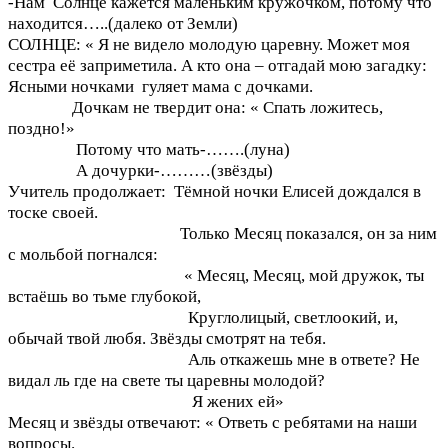
-Нам Солнце кажется маленьким кружочком, потому что
находится…..(далеко от Земли)
СОЛНЦЕ: « Я не видело молодую царевну. Может моя
сестра её заприметила. А кто она – отгадай мою загадку:
Ясными ночками гуляет мама с дочками.
Дочкам не твердит она: « Спать ложитесь,
поздно!»
Потому что мать-…….(луна)
А дочурки-………(звёзды)
Учитель продолжает: Тёмной ночки Елисей дождался в
тоске своей.
Только Месяц показался, он за ним
с мольбой погнался:
« Месяц, Месяц, мой дружок, ты
встаёшь во тьме глубокой,
Круглолицый, светлоокий, и,
обычай твой любя. Звёзды смотрят на тебя.
Аль откажешь мне в ответе? Не
видал ль где на свете ты царевны молодой?
Я жених ей»
Месяц и звёзды отвечают: « Ответь с ребятами на наши
вопросы.