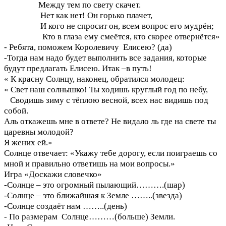
Между тем по свету скачет.
Нет как нет! Он горько плачет,
И кого не спросит он, всем вопрос его мудрён;
Кто в глаза ему смеётся, кто скорее отвернётся»
- Ребята, поможем Королевичу Елисею? (да)
-Тогда нам надо будет выполнить все задания, которые
будут предлагать Елисею. Итак –в путь!
« К красну Солнцу, наконец, обратился молодец:
« Свет наш солнышко! Ты ходишь круглый год по небу,
Сводишь зиму с тёплою весной, всех нас видишь под
собой.
Аль откажешь мне в ответе? Не видало ль где на свете ты
царевны молодой?
Я жених ей.»
Солнце отвечает: «Укажу тебе дорогу, если поиграешь со
мной и правильно ответишь на мои вопросы.»
Игра «Доскажи словечко»
-Солнце – это огромный пылающий……….(шар)
-Солнце – это ближайшая к Земле ……..(звезда)
-Солнце создаёт нам ……..(день)
- По размерам Солнце………(больше) Земли.