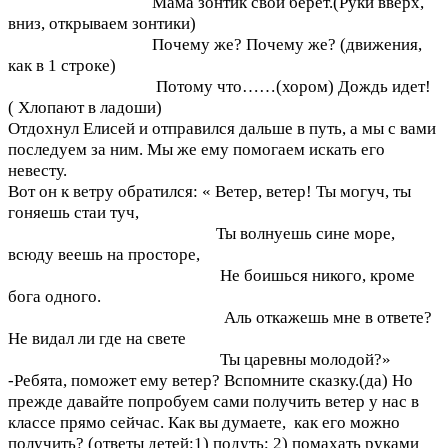
Мама зонтик свой берет.(Руки вверх,
вниз, открываем зонтики)
Почему же? Почему же? (движения,
как в 1 строке)
Потому что……(хором) Дождь идет!
( Хлопают в ладоши)
Отдохнул Елисей и отправился дальше в путь, а мы с вами
последуем за ним. Мы же ему помогаем искать его
невесту.
Вот он к ветру обратился: « Ветер, ветер! Ты могуч, ты
гоняешь стаи туч,
Ты волнуешь сине море,
всюду веешь на просторе,
Не боишься никого, кроме
бога одного.
Аль откажешь мне в ответе?
Не видал ли где на свете
Ты царевны молодой?»
-Ребята, поможет ему ветер? Вспомните сказку.(да) Но
прежде давайте попробуем сами получить ветер у нас в
классе прямо сейчас. Как вы думаете, как его можно
получить? (ответы детей:1) подуть; 2) помахать руками