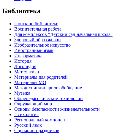
Библиотека
Поиск по библиотеке
Воспитательная работа
Для комплексов "Детский сад-начальная школа"
Здоровый образ жизни
Изобразительное искусство
Иностранный язык
Информатика
История
Логопедия
Математика
Материалы для родителей
Материалы МО
Междисциплинарное обобщение
Музыка
Общепедагогические технологии
Окружающий мир
Основы безопасности жизнедеятельности
Психология
Региональный компонент
Русский язык
Сценарии праздников