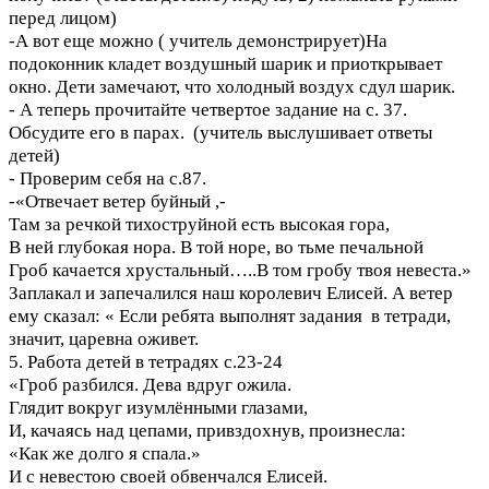
перед лицом)
-А вот еще можно ( учитель демонстрирует)На
подоконник кладет воздушный шарик и приоткрывает
окно. Дети замечают, что холодный воздух сдул шарик.
- А теперь прочитайте четвертое задание на с. 37.
Обсудите его в парах. (учитель выслушивает ответы
детей)
- Проверим себя на с.87.
-«Отвечает ветер буйный ,-
Там за речкой тихоструйной есть высокая гора,
В ней глубокая нора. В той норе, во тьме печальной
Гроб качается хрустальный…..В том гробу твоя невеста.»
Заплакал и запечалился наш королевич Елисей. А ветер
ему сказал: « Если ребята выполнят задания в тетради,
значит, царевна оживет.
5. Работа детей в тетрадях с.23-24
«Гроб разбился. Дева вдруг ожила.
Глядит вокруг изумлёнными глазами,
И, качаясь над цепами, привздохнув, произнесла:
«Как же долго я спала.»
И с невестою своей обвенчался Елисей.