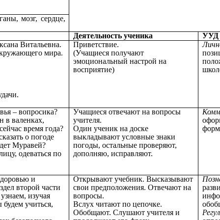
аны, мозг, сердце,
Деятельность ученика
УУД
Оксана Витальевна.
Приветствие.
Личн
окружающего мира.
(Учащиеся получают
пози
эмоциональный настрой на
поло
восприятие)
школ
удачи.
вья – вопросика?
Учащиеся отвечают на вопросы
Комм
н в валенках,
учителя.
офор
сейчас время года?
Один ученик на доске
форм
казать о погоде
выкладывают условные знаки
одет Муравей?
погоды, остальные проверяют,
лицу, одеваться по
дополняю, исправляют.
Здоровью и
Открывают учебник. Высказывают
Позн
дел второй части
свои предположения. Отвечают на
разв
узнаем, изучая
вопросы.
инфо
 будем учиться,
Вслух читают по цепочке.
обоб
Обобщают. Слушают учителя и
Регу