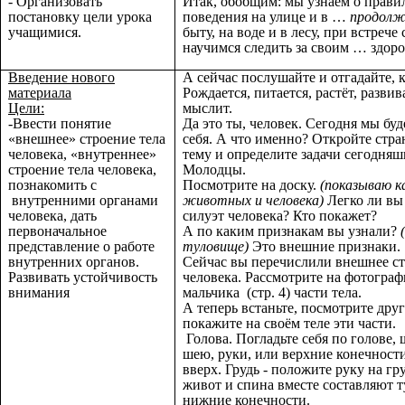
- Организовать
Итак, обобщим: мы узнаем о прави
постановку цели урока
поведения на улице и в …
продолж
учащимися.
быту, на воде и в лесу, при встреч
научимся следить за своим … здоро
Введение нового
А сейчас послушайте и отгадайте, к
материала
Рождается, питается, растёт, развив
Цели:
мыслит.
-Ввести понятие
Да это ты, человек. Сегодня мы бу
«внешнее» строение тела
себя. А что именно? Откройте стра
человека, «внутреннее»
тему и определите задачи сегодняш
строение тела человека,
Молодцы.
познакомить с
Посмотрите на доску.
(показываю к
внутренними органами
животных и человека)
Легко ли вы
человека, дать
силуэт человека? Кто покажет?
первоначальное
А по каким признакам вы узнали?
представление о работе
туловище)
Это внешние признаки
внутренних органов.
Сейчас вы перечислили внешнее ст
Развивать устойчивость
человека. Рассмотрите на фотограф
внимания
мальчика (стр. 4) части тела.
А теперь встаньте, посмотрите друг
покажите на своём теле эти части.
Голова. Погладьте себя по голове, 
шею, руки, или верхние конечност
вверх. Грудь - положите руку на гру
живот и спина вместе составляют 
нижние конечности.