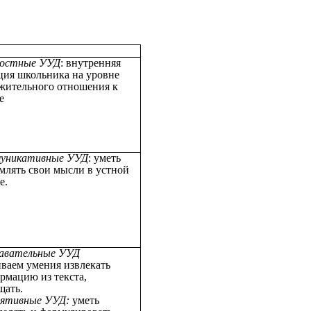
остные УУД
: внутренняя
ция школьника на уровне
жительного отношения к
е
уникативные УУД
: уметь
млять свои мысли в устной
е.
авательные УУД
иваем умения извлекать
рмацию из текста,
щать.
лятивные УУД:
уметь