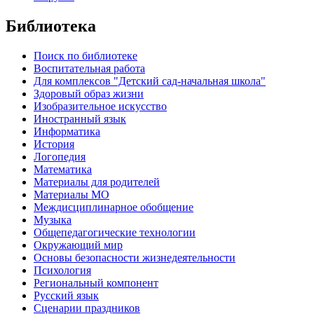
Библиотека
Поиск по библиотеке
Воспитательная работа
Для комплексов "Детский сад-начальная школа"
Здоровый образ жизни
Изобразительное искусство
Иностранный язык
Информатика
История
Логопедия
Математика
Материалы для родителей
Материалы МО
Междисциплинарное обобщение
Музыка
Общепедагогические технологии
Окружающий мир
Основы безопасности жизнедеятельности
Психология
Региональный компонент
Русский язык
Сценарии праздников