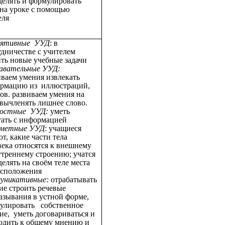
делять и формулировать
 на уроке с помощью
еля
лятивные УУД
: в
удничестве с учителем
ить новые учебные задачи
авательные УУД:
иваем умения извлекать
рмацию из иллюстраций,
тов. развиваем умения на
 вычленять лишнее слово.
остные УУД:
уметь
тать с информацией
метные УУД
:
учащиеся
т, какие части тела
века относятся к внешнему
утреннему строению; учатся
елять на своём теле места
асположения
уникативные:
отрабатывать
ие строить речевые
азывания в устной форме,
улировать собственное
ие, уметь договариваться и
одить к общему мнению и