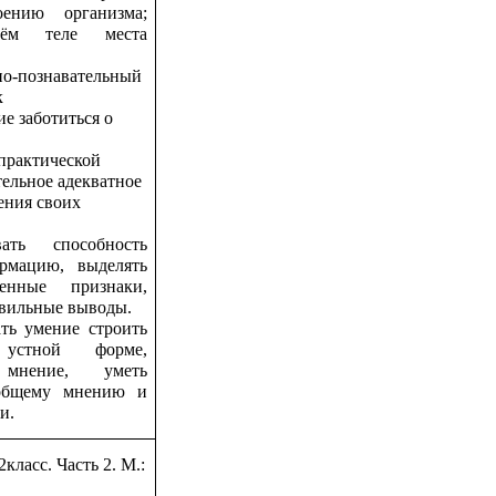
оению организма;
оём теле места
.
но-познавательный
к
е заботиться о
практической
тельное адекватное
ения своих
ть способность
рмацию, выделять
нные признаки,
авильные выводы.
ать умение строить
устной форме,
 мнение, уметь
 общему мнению и
и.
ласс. Часть 2. М.: