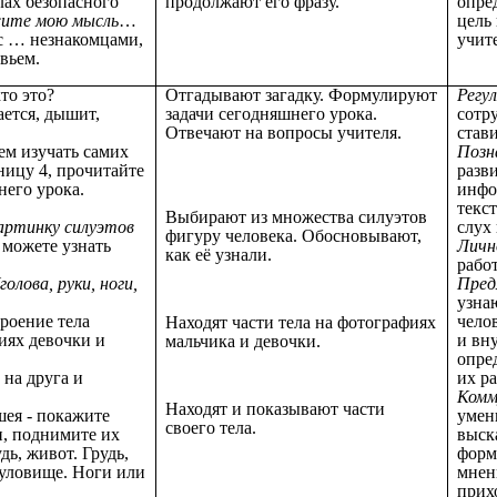
лах безопасного
продолжают его фразу.
опре
ите мою мысль
…
цель
е с … незнакомцами,
учит
вьем.
то это?
Отгадывают загадку. Формулируют
Регу
ается, дышит,
задачи сегодняшнего урока.
сотр
Отвечают на вопросы учителя.
став
дем изучать самих
Позн
ницу 4, прочитайте
разв
него урока.
инфо
текс
Выбирают из множества силуэтов
артинку силуэтов
слух
фигуру человека. Обосновывают,
 можете узнать
Личн
как её узнали.
рабо
(голова, руки, ноги,
Пред
.
узнаю
роение тела
чело
Находят части тела на фотографиях
иях девочки и
и вн
мальчика и девочки.
опред
 на друга и
их р
Комм
Находят и показывают части
шея - покажите
умен
своего тела.
и, поднимите их
выск
дь, живот. Грудь,
форм
туловище. Ноги или
мнен
прих