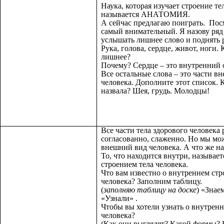
Наука, которая изучает строение те
называется АНАТОМИЯ.
А сейчас предлагаю поиграть. Посм
самый внимательный. Я назову ряд
услышать лишнее слово и поднять 
Рука, голова, сердце, живот, ноги. 
лишнее?
Почему? Сердце – это внутренний 
Все остальные слова – это части в
человека. Дополните этот список. К
назвала? Шея, грудь. Молодцы!
Все части тела здорового человека
согласованно, слаженно. Но мы мо
внешний вид человека. А что же н
То, что находится внутри, называе
строением тела человека.
Что вам известно о внутреннем стр
человека? Заполним таблицу.
(
заполняю таблицу на доске
) «Знае
«Узнали» .
Чтобы вы хотели узнать о внутренн
человека?
(Как они выглядят? Какой формы? 