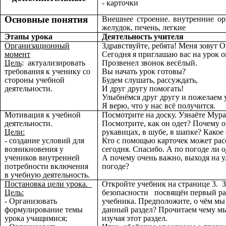
- карточки
Основные понятия
Внешнее строение. внутренние орг
желудок, печень, легкие
Этапы урока
Деятельность учителя
Организационный
Здравствуйте, ребята! Меня зовут 
момент
Сегодня я приглашаю вас на урок 
Цель
: актуализировать
Прозвенел звонок весёлый.
требования к ученику со
Вы начать урок готовы?
стороны учебной
Будем слушать, рассуждать,
деятельности.
И друг другу помогать!
Улыбнёмся друг другу и пожелаем 
Я верю, что у нас всё получится.
Мотивация к учебной
Посмотрите на доску. Узнаёте Мура
деятельности.
Посмотрите, как он одет? Почему о
Цели:
рукавицах, в шубе, в шапке? Какое 
- создание условий для
Кто с помощью карточек может расс
возникновения у
сегодня. Спасибо. А по погоде ли 
учеников внутренней
А почему очень важно, выходя на у
потребности включения
погоде?
в учебную деятельность.
Постановка цели урока.
Откройте учебник на странице 3. 
Цель:
безопасности посвящён первый раз
- Организовать
учебника. Предположите, о чём мы 
формулирование темы
данный раздел? Прочитаем чему мы
урока учащимися;
изучая этот раздел.