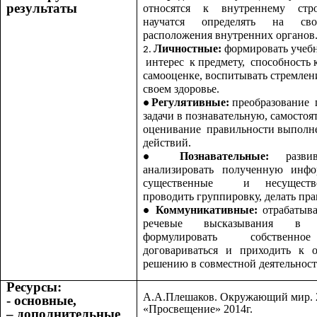
результаты
относятся к внутреннему стр
научатся определять на св
расположения внутренних органов
Личностные:
формировать учеб
интерес к предмету, способность 
самооценке, воспитывать стремлени
своем здоровье.
Регулятивные:
преобразование 
задачи в познавательную, самостоя
оценивание правильности выполн
действий.
Познавательные:
развива
анализировать полученную инфо
существенные и несуществе
проводить группировку, делать пр
Коммуникативные:
отрабатыв
речевые высказывания в 
формулировать собственное
договариваться и приходить к
решению в совместной деятельност
Ресурсы:
А.А.Плешаков. Окружающий мир. 2к
- основные,
«Просвещение» 2014г.
– дополнительные