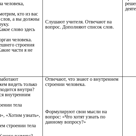
ла человека,
реше
деят
отрим, кто из вас
 слов, а вы должны
Слушают учителя. Отвечают на
руку.
вопрос. Дополняют список слов.
Какое слово здесь
орган человека.
нешнего строения
акие части я не
 работают
Отвечают, что знают о внутреннем
жем видеть только
строении человека.
аходится внутри?
тся внутренним
оении тела
Формулируют свои мысли на
м», «Хотим узнать»,
вопрос: «Что хотят узнать по
данному вопросу?»
ем строении тела
Какого размера?