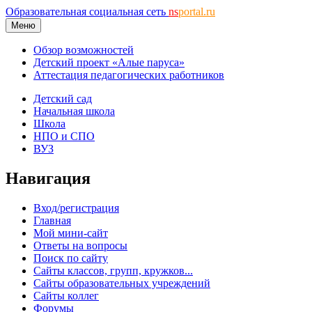
Образовательная социальная сеть
ns
portal.ru
Меню
Обзор возможностей
Детский проект «Алые паруса»
Аттестация педагогических работников
Детский сад
Начальная школа
Школа
НПО и СПО
ВУЗ
Навигация
Вход/регистрация
Главная
Мой мини-сайт
Ответы на вопросы
Поиск по сайту
Сайты классов, групп, кружков...
Сайты образовательных учреждений
Сайты коллег
Форумы