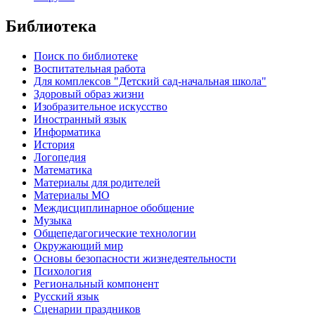
Библиотека
Поиск по библиотеке
Воспитательная работа
Для комплексов "Детский сад-начальная школа"
Здоровый образ жизни
Изобразительное искусство
Иностранный язык
Информатика
История
Логопедия
Математика
Материалы для родителей
Материалы МО
Междисциплинарное обобщение
Музыка
Общепедагогические технологии
Окружающий мир
Основы безопасности жизнедеятельности
Психология
Региональный компонент
Русский язык
Сценарии праздников