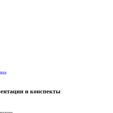
овна
езентации и конспекты
нтации....