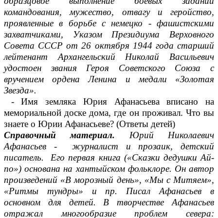
образцовое выполнение боевых заданий
командования, мужество, отвагу и геройство,
проявленные в борьбе с немецко - фашистскими
захватчиками, Указом Президиума Верховного
Совета СССР от 26 октября 1944 года старший
лейтенант Архангельский Николай Васильевич
удостоен звания Героя Советского Союза с
вручением ордена Ленина и медали «Золотая
Звезда».
- Имя земляка Юрия Афанасьева вписано на
мемориальной доске дома, где он проживал. Что вы
знаете о Юрии Афанасьеве? (Ответы детей)
Справочный материал.
Юрий Николаевич
Афанасьев - журналист и прозаик, детский
писатель. Его первая книга («Сказки дедушки Aй-
по») основана на хантыйском фольклоре. Он автор
произведений «В морозный день», «Мы с Митяем»,
«Ритмы тундры» и пр. Писал Афанасьев в
основном для детей. В творчестве Афанасьев
отражал многообразие проблем севера: