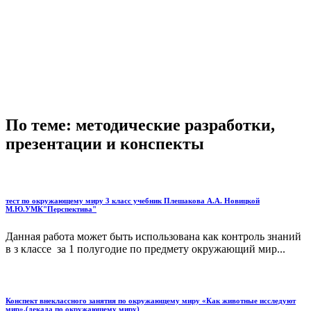
По теме: методические разработки,
презентации и конспекты
тест по окружающему миру 3 класс учебник Плешакова А.А. Новицкой
М.Ю.УМК"Перспектива"
Данная работа может быть использована как контроль знаний
в з классе за 1 полугодие по предмету окружающий мир...
Конспект внеклассного занятия по окружающему миру «Как животные исследуют
мир».(декада по окружающему миру)