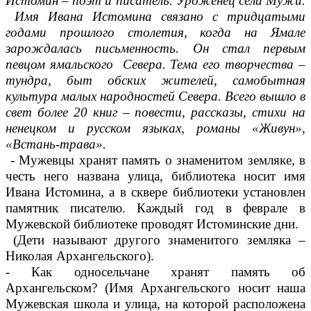
Истомин – поэт и писатель. Уроженец села Мужи.
Имя Ивана Истомина связано с тридцатыми
годами прошлого столетия, когда на Ямале
зарождалась письменность. Он стал первым
певцом ямальского Севера. Тема его творчества –
тундра, быт обских жителей, самобытная
культура малых народностей Севера. Всего вышло в
свет более 20 книг – повести, рассказы, стихи на
ненецком и русском языках, романы «Живун»,
«Встань-трава».
- Мужевцы хранят память о знаменитом земляке, в
честь него названа улица, библиотека носит имя
Ивана Истомина, а в сквере библиотеки установлен
памятник писателю. Каждый год в феврале в
Мужевской библиотеке проводят Истоминские дни.
(Дети называют другого знаменитого земляка –
Николая Архангельского).
- Как односельчане хранят память об
Архангельском? (Имя Архангельского носит наша
Мужевская школа и улица, на которой расположена