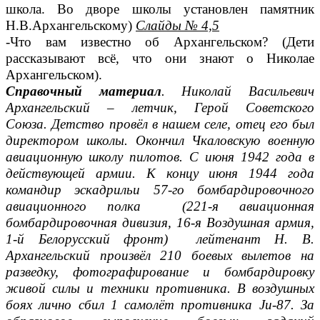
школа. Во дворе школы установлен памятник
Н.В.Архангельскому)
Слайды № 4,5
-Что вам известно об Архангельском? (Дети
рассказывают всё, что они знают о Николае
Архангельском).
Справочный материал
. Николай Васильевич
Архангельский – летчик, Герой Советского
Союза.
Детство провёл в нашем селе, отец его был
директором школы. Окончил Чкаловскую военную
авиационную школу пилотов. С июня 1942 года в
действующей армии. К концу июня 1944 года
командир эскадрильи 57-го бомбардировочного
авиационного полка (221-я авиационная
бомбардировочная дивизия, 16-я Воздушная армия,
1-й Белорусский фронт) лейтенант Н. В.
Архангельский произвёл 210 боевых вылетов на
разведку, фотографирование и бомбардировку
живой силы и техники противника. В воздушных
боях лично сбил 1 самолёт противника Ju-87. З
а