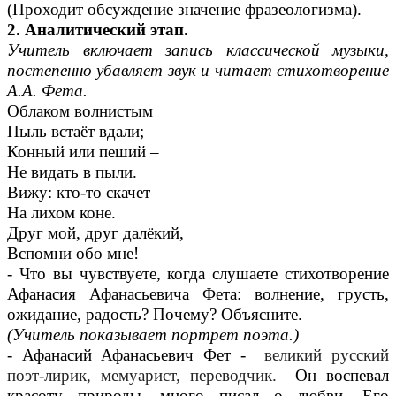
(Проходит обсуждение значение фразеологизма).
2. Аналитический этап.
Учитель включает запись классической музыки,
постепенно убавляет звук и читает стихотворение
А.А. Фета.
Облаком волнистым
Пыль встаёт вдали;
Конный или пеший –
Не видать в пыли.
Вижу: кто-то скачет
На лихом коне.
Друг мой, друг далёкий,
Вспомни обо мне!
- Что вы чувствуете, когда слушаете стихотворение
Афанасия Афанасьевича Фета: волнение, грусть,
ожидание, радость? Почему? Объясните.
(Учитель показывает портрет поэта.)
- Афанасий Афанасьевич Фет -
великий русский
поэт-лирик, мемуарист, переводчик.
Он воспевал
красоту природы, много писал о любви. Его