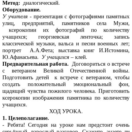
Метод:
диалогический.
Оборудование.
У учителя
- презентация с фотографиями памятных
улиц, предприятий, памятников села Мужи,
ксерокопии их фотографий по количеству
учащихся; георгиевская ленточка; запись
классической музыки, вальса и песни военных лет;
портрет А.А.Фета; выставка книг И.Истомина,
Ю.Афанасьева.
У учащихся
– клей.
Предварительная работа.
Договориться о встрече
с ветераном Великой Отечественной войны.
Подготовить детей к встрече с ветераном, чтобы
создать положительный эмоциональный фон,
щадящий чувства пожилого человека. Приготовить
ксерокопии изображения памятника по количеству
учащихся.
ХОД УРОКА.
1. Целеполагание.
- Ребята! Сегодня на уроке нам предстоит очень
серьёзный, взрослый разговор. Скажите, знаете ли