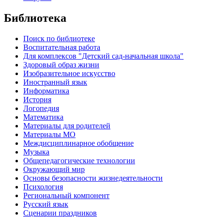
Библиотека
Поиск по библиотеке
Воспитательная работа
Для комплексов "Детский сад-начальная школа"
Здоровый образ жизни
Изобразительное искусство
Иностранный язык
Информатика
История
Логопедия
Математика
Материалы для родителей
Материалы МО
Междисциплинарное обобщение
Музыка
Общепедагогические технологии
Окружающий мир
Основы безопасности жизнедеятельности
Психология
Региональный компонент
Русский язык
Сценарии праздников