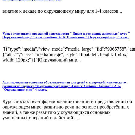
занятие к декаде по окружающему миру для 1-4 классов...
Урок с элементами проектной деятельности " Дикие и домашние животные" курс "
Окружающий мир" 1 класс учебник А. А. Плешакова " Окружающий мир. 1 класс
[[{"type":"media","view_mode":"media_large","fid":"9365758","attr
{"alt":"","class":"media-image","style":"float: left; height: 154px;
width: 120px;"}}]]Окружающий мир...
Адаптированная основная образовательная для детей с задержкой психического
развития по прдмету "Окружающему миру" 4 класс.Учебник Плешаков А.А.
"Окружающий мир" 4 класс.
Курс способствует формированию знаний и представлений об
окружающем мире, развитию речи на основе преобретённых
знаний, а также развитию у обучающихся основных
умственных операций и действий....