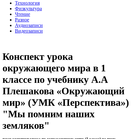
Технология
Физкультура
Чтение
Разное
Аудиозаписи
Видеозаписи
Конспект урока
окружающего мира в 1
классе по учебнику А.А
Плешакова «Окружающий
мир» (УМК «Перспектива»)
"Мы помним наших
земляков"
план-конспект урока по окружающему миру (1 класс) на тему