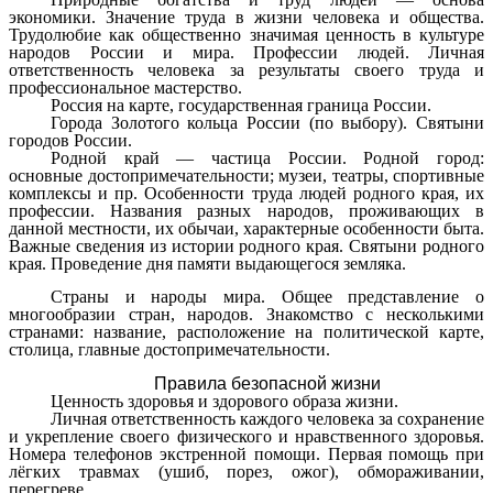
экономики. Значение труда в жизни человека и общества.
Трудолюбие как общественно значимая ценность в культуре
народов России и мира. Профессии людей. Личная
ответственность человека за результаты своего труда и
профессиональное мастерство.
Россия на карте, государственная граница России.
Города Золотого кольца России (по выбору). Святыни
городов России.
Родной край — частица России. Родной город:
основные достопримечательности; музеи, театры, спортивные
комплексы и пр. Особенности труда людей родного края, их
профессии. Названия разных народов, проживающих в
данной местности, их обычаи, характерные особенности быта.
Важные сведения из истории родного края. Святыни родного
края. Проведение дня памяти выдающегося земляка.
Страны и народы мира. Общее представление о
многообразии стран, народов. Знакомство с несколькими
странами: название, расположение на политической карте,
столица, главные достопримечательности.
Правила безопасной жизни
Ценность здоровья и здорового образа жизни.
Личная ответственность каждого человека за сохранение
и укрепление своего физического и нравственного здоровья.
Номера телефонов экстренной помощи. Первая помощь при
лёгких травмах (ушиб, порез, ожог), обмораживании,
перегреве.