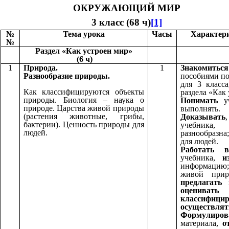
ОКРУЖАЮЩИЙ МИР
3 класс (68 ч)
[1]
№
Тема урока
Часы
Характери
№
Раздел «Как устроен мир»
(6 ч)
1
Природа.
1
Знакомиться
Разнообразие природы.
пособиями п
для 3 класс
Как классифицируются объекты
раздела «Как 
природы. Биология – наука о
Понимать
уч
природе. Царства живой природы
выполнять.
(растения животные, грибы,
Доказывать
бактерии). Ценность природы для
учебника,
людей.
разнообразн
для людей.
Работать в
учебника,
и
информацию
живой прир
предлагать
з
оценивать
о
классифицир
осуществлят
Формулиров
материала,
о