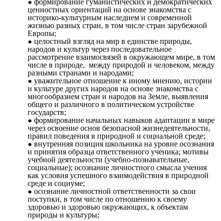
формирование гуманистических и демократических
ценностных ориентаций на основе знакомства с
историко-культурным наследием и современной
жизнью разных стран, в том числе стран зарубежной
Европы;
целостный взгляд на мир в единстве природы,
народов и культур через последовательное
рассмотрение взаимосвязей в окружающем мире, в том
числе в природе, между природой и человеком, между
разными странами и народами;
уважительное отношение к иному мнению, истории
и культуре других народов на основе знакомства с
многообразием стран и народов на Земле, выявления
общего и различного в политическом устройстве
государств;
формирование начальных навыков адаптации в мире
через освоение основ безопасной жизнедеятельности,
правил поведения в природной и социальной среде;
внутренняя позиция школьника на уровне осознания
и принятия образца ответственного ученика; мотивы
учебной деятельности (учебно-познавательные,
социальные); осознание личностного смысла учения
как условия успешного взаимодействия в природной
среде и социуме;
осознание личностной ответственности за свои
поступки, в том числе по отношению к своему
здоровью и здоровью окружающих, к объектам
природы и культуры;