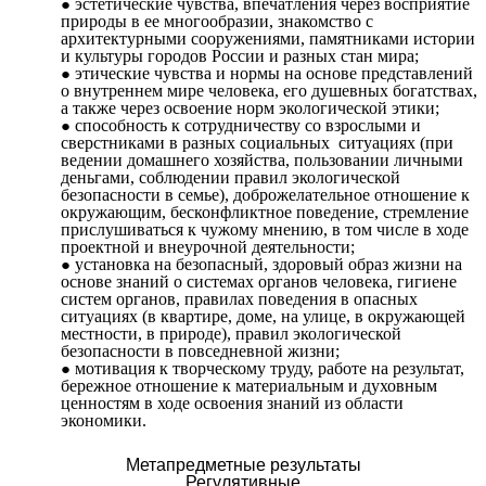
эстетические чувства, впечатления через восприятие
природы в ее многообразии, знакомство с
архитектурными сооружениями, памятниками истории
и культуры городов России и разных стан мира;
этические чувства и нормы на основе представлений
о внутреннем мире человека, его душевных богатствах,
а также через освоение норм экологической этики;
способность к сотрудничеству со взрослыми и
сверстниками в разных социальных ситуациях (при
ведении домашнего хозяйства, пользовании личными
деньгами, соблюдении правил экологической
безопасности в семье), доброжелательное отношение к
окружающим, бесконфликтное поведение, стремление
прислушиваться к чужому мнению, в том числе в ходе
проектной и внеурочной деятельности;
установка на безопасный, здоровый образ жизни на
основе знаний о системах органов человека, гигиене
систем органов, правилах поведения в опасных
ситуациях (в квартире, доме, на улице, в окружающей
местности, в природе), правил экологической
безопасности в повседневной жизни;
мотивация к творческому труду, работе на результат,
бережное отношение к материальным и духовным
ценностям в ходе освоения знаний из области
экономики.
Метапредметные результаты
Регулятивные