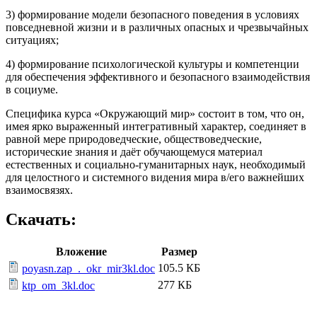
3) формирование модели безопасного поведения в условиях
повседневной жизни и в различных опасных и чрезвычайных
ситуациях;
4) формирование психологической культуры и компетенции
для обеспечения эффективного и безопасного взаимодействия
в социуме.
Специфика курса «Окружающий мир» состоит в том, что он,
имея ярко выраженный интегративный характер, соеди­няет в
равной мере природоведческие, обществоведческие,
исторические знания и даёт обучающемуся материал
естественных и социально-гуманитарных наук, необходимый
для целостного и системного видения мира в/его важнейших
взаимосвязях.
Скачать:
Вложение
Размер
105.5 КБ
poyasn.zap_._okr_mir3kl.doc
277 КБ
ktp_om_3kl.doc