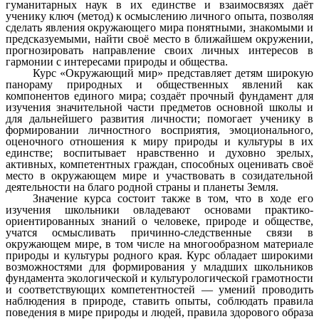
гуманитарных наук в их единстве и взаимосвязях даёт
ученику ключ (метод) к осмыслению личного опыта, позволяя
сделать явления окружающего мира понятными, знакомыми и
предсказуемыми, найти своё место в ближайшем окружении,
прогнозировать направление своих личных интересов в
гармонии с интересами природы и общества.
Курс «Окружающий мир» представляет детям широкую
панораму природных и общественных явлений как
компонентов единого мира; создаёт прочный фундамент для
изучения значительной части предметов основной школы и
для дальнейшего развития личности; помогает ученику в
формировании личностного восприятия, эмоционального,
оценочного отношения к миру природы и культуры в их
единстве; воспитывает нравственно и духовно зрелых,
активных, компетентных граждан, способных оценивать своё
место в окружающем мире и участвовать в созидательной
деятельности на благо родной страны и планеты Земля.
Значение курса состоит также в том, что в ходе его
изучения школьники овладевают основами практико-
ориентированных знаний о человеке, природе и обществе,
учатся осмысливать причинно-следственные связи в
окружающем мире, в том числе на многообразном материале
природы и культуры родного края. Курс обладает широкими
возможностями для формирования у младших школьников
фундамента экологической и культурологической грамотности
и соответствующих компетентностей — умений проводить
наблюдения в природе, ставить опыты, соблюдать правила
поведения в мире природы и людей, правила здорового образа