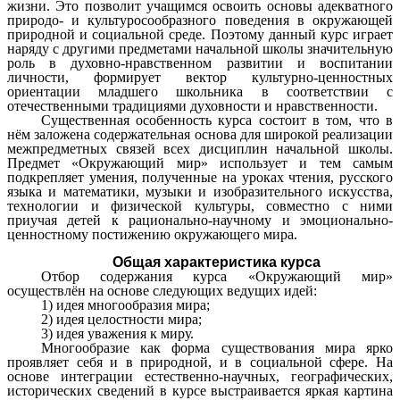
жизни. Это позволит учащимся освоить основы адекватного
природо- и культуросообразного поведения в окружающей
природной и социальной среде. Поэтому данный курс играет
наряду с другими предметами начальной школы значительную
роль в духовно-нравственном развитии и воспитании
личности, формирует вектор культурно-ценностных
ориентации младшего школьника в соответствии с
отечественными традициями духовности и нравственности.
Существенная особенность курса состоит в том, что в
нём заложена содержательная основа для широкой реализации
межпредметных связей всех дисциплин начальной школы.
Предмет «Окружающий мир» использует и тем самым
подкрепляет умения, полученные на уроках чтения, русского
языка и математики, музыки и изобразительного искусства,
технологии и физической культуры, совместно с ними
приучая детей к рационально-научному и эмоционально-
ценностному постижению окружающего мира.
Общая характеристика курса
Отбор содержания курса «Окружающий мир»
осуществлён на основе следующих ведущих идей:
1) идея многообразия мира;
2) идея целостности мира;
3) идея уважения к миру.
Многообразие как форма существования мира ярко
проявляет себя и в природной, и в социальной сфере. На
основе интеграции естественно-научных, географических,
исторических сведений в курсе выстраивается яркая картина