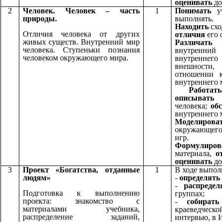
оценивать
до
2
Человек. Человек – часть
1
Понимать
уч
природы.
выполнять.
Находить
схо
Отличия человека от других
отличия
его 
живых существ. Внутренний мир
Различат
человека. Ступеньки познания
внутренний
человеком окружающего мира.
внутреннего
внешности,
отношении 
внутреннего 
Работа
описывать
п
человека;
об
внутреннего 
Моделирова
окружающего
игр.
Формулиров
материала,
о
оценивать
до
3
Проект «Богатства, отданные
1
В ходе выпол
людям»
-
определять
-
распредел
Подготовка к выполнению
группах;
проекта: знакомство с
-
собират
материалами учебника,
краеведческ
распределение заданий,
интервью, в 