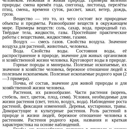
человеком. Неживая и живая природа. Примеры явлений
природы: смена времён года, снегопад, листопад, перелёты
птиц, смена,, времени суток, рассвет, закат, ветер, дождь,
гроза.
Вещество — это то, из чего состоят все природные
объекты и предметы. Разнообразие веществ в окружающем
мире. Примеры веществ: соль, сахар, вода, природный газ.
Твёрдые тела, жидкости, газы. Простейшие практические
работы с веществами, жидкостями, газами.
Воздух — смесь газов. Свойства воздуха. Значение
воздуха для растений, животных, человека.
Вода. Свойства воды. Состояния воды, её
распространение в природе, значение для живых организмов
и хозяйственной жизни человека. Круговорот воды в природе.
Горные породы и минералы. Полезные ископаемые, их
значение в хозяйстве человека, бережное отношение людей к
полезным ископаемым. Полезные ископаемые родного края (2
—3 примера).
Почва, её состав, значение для живой природы и для
хозяйственной жизни человека.
Растения, их разнообразие. Части растения (корень,
стебель, лист, цветок, плод, семя). Условия, необходимые для
жизни растения (свет, тепло, воздух, вода). Наблюдение роста
растений, фиксация изменений. Деревья, кустарники, травы.
Дикорастущие и культурные растения. Роль растений в
природе и жизни людей, бережное отношение человека к
растениям. Растения родного края, названия и краткая
характеристика на основе наблюдений.