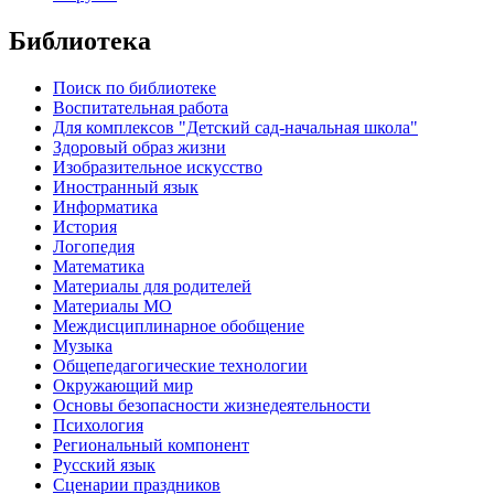
Библиотека
Поиск по библиотеке
Воспитательная работа
Для комплексов "Детский сад-начальная школа"
Здоровый образ жизни
Изобразительное искусство
Иностранный язык
Информатика
История
Логопедия
Математика
Материалы для родителей
Материалы МО
Междисциплинарное обобщение
Музыка
Общепедагогические технологии
Окружающий мир
Основы безопасности жизнедеятельности
Психология
Региональный компонент
Русский язык
Сценарии праздников