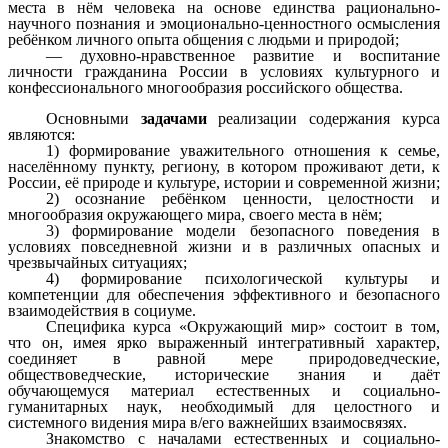
места в нём человека на основе единства рационально-
научного познания и эмоционально-ценностного осмысления
ребёнком личного опыта общения с людьми и природой;
— духовно-нравственное развитие и воспитание
личности гражданина России в условиях культурного и
конфессионального многообразия российского общества.
Основными
задачами
реализации содержания курса
являются:
1) формирование уважительного отношения к семье,
населённому пункту, региону, в котором проживают дети, к
России, её природе и культуре, истории и современной жизни;
2) осознание ребёнком ценности, целостности и
многообразия окружающего мира, своего места в нём;
3) формирование модели безопасного поведения в
условиях повседневной жизни и в различных опасных и
чрезвычайных ситуациях;
4) формирование психологической культуры и
компетенции для обеспечения эффективного и безопасного
взаимодействия в социуме.
Специфика курса «Окружающий мир» состоит в том,
что он, имея ярко выраженный интегративный характер,
соединяет в равной мере природоведческие,
обществоведческие, исторические знания и даёт
обучающемуся материал естественных и социально-
гуманитарных наук, необходимый для целостного и
системного видения мира в/его важнейших взаимосвязях.
Знакомство с началами естественных и социально-