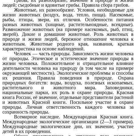
Грибы, их разнообразие, значение в природе и жизни
людей; съедобные и ядовитые грибы. Правила сбора грибов.
Животные, их разнообразие. Условия, необходимые для
жизни животных (воздух, вода, тепло, пища). Насекомые,
рыбы, птицы, звери, их отличия. Особенности питания
разных животных (хищные, растительноядные, всеядные).
Размножение животных (на примере насекомых, рыб, птиц,
зверей). Дикие и домашние животные. Роль животных в
природе и жизни людей, бережное отношение человека к
животным. Животные родного края, названия, краткая
характеристика на основе наблюдений.
Человек — часть природы. Зависимость жизни человека
от природы. Этическое и эстетическое значение природы в
жизни человека. Положительное и отрицательное влияние
деятельности человека на природу (в том числе на примере
окружающей местности). Экологические проблемы и способы
их решения. Правила поведения в природе. Охрана
природных богатств: воды, воздуха, полезных ископаемых,
растительного и животного мира. Заповедники,
национальные парки, их роль в охране природы. Красная
книга России, её значение, отдельные представители растений
и животных Красной книги. Посильное участие в охране
природы. Личная ответственность каждого человека за
сохранность природы.
Всемирное наследие. Международная Красная книга.
Международные экологические организации (2—3 примера).
Международные экологические дни, их значение, участие
детей в их проведении.