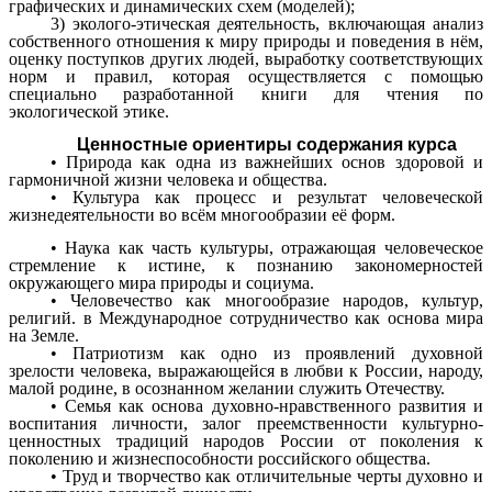
графических и динамических схем (моделей);
3) эколого-этическая деятельность, включающая анализ
собственного отношения к миру природы и поведения в нём,
оценку поступков других людей, выработку соответствующих
норм и правил, которая осуществляется с помощью
специально разработанной книги для чтения по
экологической этике.
Ценностные ориентиры содержания курса
• Природа как одна из важнейших основ здоровой и
гармоничной жизни человека и общества.
• Культура как процесс и результат человеческой
жизнедеятельности во всём многообразии её форм.
• Наука как часть культуры, отражающая человеческое
стремление к истине, к познанию закономерностей
окружающего мира природы и социума.
• Человечество как многообразие народов, культур,
религий. в Международное сотрудничество как основа мира
на Земле.
• Патриотизм как одно из проявлений духовной
зрелости человека, выражающейся в любви к России, народу,
малой родине, в осознанном желании служить Отечеству.
• Семья как основа духовно-нравственного развития и
воспитания личности, залог преемственности культурно-
ценностных традиций народов России от поколения к
поколению и жизнеспособности российского общества.
• Труд и творчество как отличительные черты духовно и