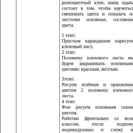
разноцветный клен, наша задач
состоит в том, чтобы научитьс
смешивать цвета и показать н
листочке основные, составны
цвета.
1 этап:
Простым карандашом нарисуе
кленовый лист,
2 этап:
Половину кленового листа м
будем закрашивать основным
цветами: красным, жёлтым.
3этап:
Рисуем зелёным и оранжевы
цветом 2 половину кленовог
листа.
4 этап:
Фон рисуем основным сини
цветом.
Работаю фронтально со все
классом, после подхож
индивидуально и слежу з