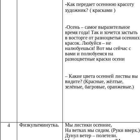
-
Как передает осеннюю красоту
художник?
( красками )
-Осень – самое выразительное
время года! Так и хочется застыть
в восторге от разноцветья осенних
красок. Любуйся – не
налюбуешься! Вот мы сейчас с
вами и полюбуемся на
разноцветные краски осени
– Какие цвета осенней листвы вы
видите? (Красные, жёлтые,
зелёные, багровые, оранжевые.)
Физкультминутка
.
Мы листики осенние,
4
На ветках мы сидим. (Руки вверх.)
Дунул ветер – полетели.