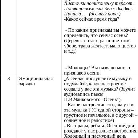
Листочки потихонечку теряют.
Понятно всем, как дважды два -
Пришла …
(осенняя пора )
-Какое сейчас время года?
- По каким признакам вы можете
определить, что сейчас осень?
(Деревья стоят в разноцветном
уборе, трава желтеет, мало цветов
и т.д.)
- Молодцы! Вы назвали много
признаков осени.
3
Эмоциональная
-
А сейчас послушайте музыку и
зарядка
подумайте, какое настроение
создала у вас эта музыка? (Звучит
аудиозапись пьесы
П.И.Чайковского "Осень").
– Какое настроение создала у вас
эта музыка ?
)
С одной стороны –
грустное и печальное, а с другой –
солнечное и радостное)
- Вы правы, ребята. Осенние дни
рождают у нас разные настроения.
Холодный и пасмурный день