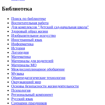
Библиотека
Поиск по библиотеке
Воспитательная работа
Для комплексов "Детский сад-начальная школа"
Здоровый образ жизни
Изобразительное искусство
Иностранный язык
Информатика
История
Логопедия
Математика
Материалы для родителей
Материалы МО
Междисциплинарное обобщение
Музыка
Общепедагогические технологии
Окружающий мир
Основы безопасности жизнедеятельности
Психология
Региональный компонент
Русский язык
Сценарии праздников