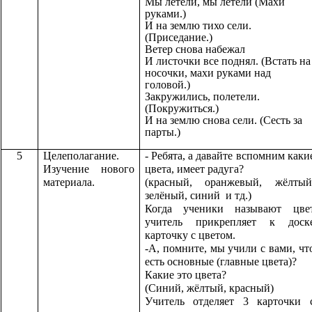
Мы летели, мы летели (Махи
руками.)
И на землю тихо сели.
(Приседание.)
Ветер снова набежал
И листочки все поднял. (Встать на
носочки, махи руками над
головой.)
Закружились, полетели.
(Покружиться.)
И на землю снова сели. (Сесть за
парты.)
5
Целеполагание.
- Ребята, а давайте вспомним каки
Изучение нового
цвета, имеет радуга?
материала.
(красный, оранжевый, жёлтый
зелёный, синий и тд.)
Когда ученики называют цве
учитель прикрепляет к доск
карточку с цветом.
-А, помните, мы учили с вами, чт
есть основные (главные цвета)?
Какие это цвета?
(Синий, жёлтый, красный)
Учитель отделяет 3 карточки 