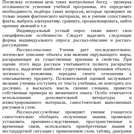
Поскольку основная цель таких контрольных бесед – проверка
осознанности усвоения учебной программы, это определяет
необходимость подбора таких вопросов, которые проверяют не
только знания фактического материала, но и умение сопоставить
факты, выбрать альтернативу, сравнить, проанализировать, найти
причину явлений и т.п.
Индивидуальный устный опрос также имеет свои
специфические особенности. Следует выделить следующие
формы индивидуального опроса: рассказ-описание и рассказ-
рассуждение.
Рассказ-описание.
Ученик дает последовательное,
логическое описание объекта или явления окружающего миры,
раскрывающее их существенные признаки и свойства. При
оценке этого вида рассказа учитываются полнота раскрытия
вопроса, выделение наиболее существенных признаков объекта,
логичность изложения, передача своего отношения к
описываемому предмету. Положительной оценкой заслуживает
желание ученика отступить от текста учебника, не повторять его
дословно, а высказать мысль своими словами, привести
собственные примеры из жизненного опыта. Особо отмечается
использование дополнительной литературы и
иллюстрированного материала, самостоятельно выполненных
рисунков и схем.
Рассказ-рассуждение
проверяет умение учащегося
самостоятельно обобщить полученные знания, правильно
установить причинно-следственные, пространственные и
временные связи, использовать приобретенные знания в
нестандартной ситуации с применением схем, таблиц, диаграмм