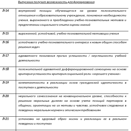
Выпускник получит возможность для формирования
Л-14
внутренней позиции обучающегося на уровне положительного
отношения к образовательному учреждению, понимания необходимости
учения, выраженного в преобладании учебно-познавательных мотивов и
предпочтении социального опыта оценки знаний
Л-15
выраженной, устойчивой, учебно-познавательной мотивации учения
Л-16
устойчивого учебно-познавательного интереса к новым общим способам
решения задач
Л-17
адекватного понимания причин успешности / неуспешности учебной
деятельности
Л-18
положительной адекватной дифференцированной самооценки на основе
критерия успешности критерия социальной роли «хорошего ученика»
Л-19
компетентности в реализации основ гражданской идентичности в
поступках и деятельности
Л-20
морального самосознания на конвенциональном уровне, способности к
решению моральных дилемм на основе учета позиций партнеров в
общении, ориентации на их мотивы и чувства, устойчивое следование в
поведении моральным нормам и этическим требованиям
Л-21
установки на здоровый образ жизни и реализации ее в реальном
поведении и поступках