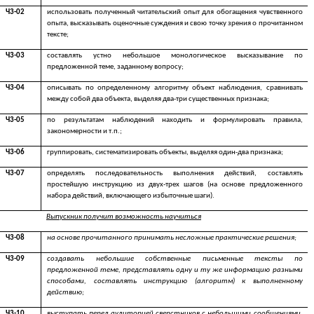
Ч3-02
использовать полученный читательский опыт для обогащения чувственного
опыта, высказывать оценочные суждения и свою точку зрения о прочитанном
тексте;
Ч3-03
составлять устно небольшое монологическое высказывание по
предложенной теме, заданному вопросу;
Ч3-04
описывать по определенному алгоритму объект наблюдения, сравнивать
между собой два объекта, выделяя два-три существенных признака;
Ч3-05
по результатам наблюдений находить и формулировать правила,
закономерности и т.п.;
Ч3-06
группировать, систематизировать объекты, выделяя один-два признака;
Ч3-07
определять последовательность выполнения действий, составлять
простейшую инструкцию из двух-трех шагов (на основе предложенного
набора действий, включающего избыточные шаги).
Выпускник получит возможность научиться
Ч3-08
на основе прочитанного принимать несложные практические решения;
Ч3-09
создавать небольшие собственные письменные тексты по
предложенной теме, представлять одну и ту же информацию разными
способами, составлять инструкцию (алгоритм) к выполненному
действию;
Ч3-10
выступать перед аудиторией сверстников с небольшими сообщениями,