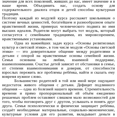
значение для всех поколений, живших до нас, имеет значение и в
наше время. Объединить нас, создать основу для
содержательного диалога отцов и детей способна культурная
традиция.
Поэтому каждый из модулей курса расскажет школьникам о
системе вечных ценностей, богатейшем и разнообразном опыте
нравственной жизни, примерах человеческого подвига во имя
высших идеалов. Родители могут выбрать тот модуль, который
согласуется с семейными традициями, их мировоззрением,
нравственными установками.
Одна из важнейших задач курса «Основы религиозных
культур и светской этики», в том числе модуля «Основы светской
этики» — это доверительное общение между родителями и
детьми с опорой на нравственные основы семейной жизни.
Семья основана на любви, взаимной поддержке,
взаимопонимании. Счастье детей зависит от обстановки в семье,
от степени взаимопонимания и доверия, от способности
взрослых пережить все проблемы ребёнка, найти и сказать ему
вовремя нужное слово.
Большинство родителей в той или иной мере ощущают
недостаток живого общения с детьми. Дефицит подлинного
общения — одна из болезней нашего времени. Стремительность
времени и прямо пропорциональный ей объём ежедневно
решаемых проблем оставляют слишком мало возможностей для
того, чтобы поговорить друг с другом, услышать и понять друг
друга. Семья психологически и физически защищает ребёнка,
создаёт необходимые материальные, социально-экономические,
культурные условия для его развития, вкладывает деньги в