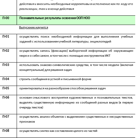
действия и вносить необходимые коррективы в исполнение как по ходу его
реализации, так и в конце действия
П-00
Познавательные результаты освоения ООП НОО
Выпускник научится
П-01
осуществлять поиск необходимой информации для выполнения учебных
заданий с использованием учебной литературы, энциклопедий
П-02
осуществлять запись (фиксацию) выборочной информации об окружающем
мире и о себе самом, в том числе с помощью инструментов ИКТ
П-03
использовать знаково-символические средства, в том числе модели (включая
концептуальные) для решения задач
П-04
строить сообщения в устной и письменной форме
П-05
ориентироваться на разнообразие способов решения задач
П-06
основам смыслового восприятия художественных и познавательных текстов,
выделять существенную информацию из сообщений разных видов (в первую
очередь текстов)
П-07
осуществлять анализ объектов с выделением существенных и несущественных
признаков
П-08
осуществлять синтез как составление целого из частей