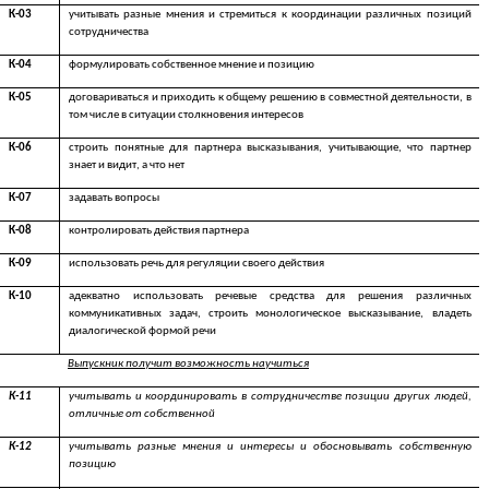
К-03
учитывать разные мнения и стремиться к координации различных позиций
сотрудничества
К-04
формулировать собственное мнение и позицию
К-05
договариваться и приходить к общему решению в совместной деятельности, в
том числе в ситуации столкновения интересов
К-06
строить понятные для партнера высказывания, учитывающие, что партнер
знает и видит, а что нет
К-07
задавать вопросы
К-08
контролировать действия партнера
К-09
использовать речь для регуляции своего действия
К-10
адекватно использовать речевые средства для решения различных
коммуникативных задач, строить монологическое высказывание, владеть
диалогической формой речи
Выпускник получит возможность научиться
К-11
учитывать и координировать в сотрудничестве позиции других людей,
отличные от собственной
К-12
учитывать разные мнения и интересы и обосновывать собственную
позицию