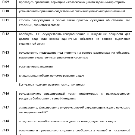
П-09
проводить сравнение, сериацию и классификацию по заданным критериям
П-10
устанавливать причинно-следственные связи в изучаемом круге изменений
П-11
строить рассуждения в форме связи простых суждения об объекте, его
строении, свойствах и связях
П-12
обобщать, т.е. осуществлять генерализацию и выделение общности для
целого ряда или класса единичных объектов на основе выделения
сущностной связи
П-13
осуществлять подведение под понятие на основе распознавания объектов,
выделения существенных признаков и их синтеза
П-14
устанавливать аналогии
П-15
владеть рядом общих приемов решения задач
Выпускник получит возможность научиться
П-16
осуществлять расширенный поиск информации с использованием
ресурсов библиотек и сети Интернет
П-17
записывать, фиксировать информацию об окружающем мире с помощью
инструментов ИКТ
П-18
создавать и преобразовывать модели и схемы для решения задач
П-19
осознанно и произвольно строить сообщения в устной и письменной