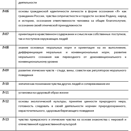
деятельности
Л-06
основы гражданской идентичности личности в форме осознания «Я» как
гражданин России, чувства сопричастности и гордости за свою Родину, народ
и историю, осознание ответственности человека за общее благополучие,
осознание своей этнической принадлежности
Л-07
ориентация в нравственном содержании и смысле как собственных поступков,
так и поступков окружающих людей
Л-08
знание основных моральных норм и ориентация на их выполнение,
дифференциация моральных и конвенциональных норм, развитие
морального сознания как переходного от доконвенционального к
конвенциональному уровню
Л-09
развитие этических чувств – стыда, вины, совести как регуляторов морального
поведения
Л-10
эмпатия как понимание чувства других людей и сопереживание им
Л-11
установка на здоровый образ жизни
Л-12
основы экологической культуры, принятие ценности природного мира,
готовность следовать в своей деятельности нормам природоохранного,
нерасточительного, здоровьесберегающего поведения
Л-13
чувство прекрасного и этические чувства на основе знакомства с мировой и
отечественной художественной культурой