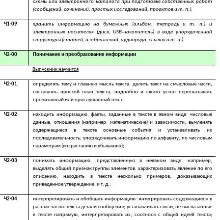
схемы или электронного каталога при подготовке собственных работ
(сообщений, сочинений, простых исследований, проектов и т. п.);
Ч1-09
хранить информацию на бумажных (альбом, тетрадь и т. п.) и
электронных носителях (диск, USB-накопитель) в виде упорядоченной
структуры (статей, изображений, аудиоряда, ссылок и т. п.).
Ч2-00
Понимание и преобразование информации
Выпускник научится
Ч2-01
определять тему и главную мысль текста, делить текст на смысловые части,
составлять простой план текста, подробно и сжато устно пересказывать
прочитанный или прослушанный текст;
Ч2-02
находить информацию, факты, заданные в тексте в явном виде: числовые
данные, отношения (например, математические) и зависимости; вычленять
содержащиеся в тексте основные события и устанавливать их
последовательность; упорядочивать информацию по алфавиту, по числовым
параметрам (возрастанию и убыванию);
Ч2-03
понимать информацию, представленную в неявном виде: например,
выделять общий признак группы элементов, характеризовать явление по его
описанию; находить в тексте несколько примеров, доказывающих
приведенное утверждение, и т. д.;
Ч2-04
интерпретировать и обобщать информацию: интегрировать содержащиеся в
разных частях текста детали сообщения; устанавливать связи, не высказанные
в тексте напрямую, интерпретировать их, соотнося с общей идеей текста;