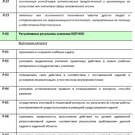
Л-22
осознанных устойчивых эстетических предпочтений и ориентации на
искусство как значимую сферу человеческой жизни
Л-23
эмпатии как осознанного понимания чувств других людей и
сопереживания им, выражающихся в поступках, направленных на помощь
и обеспечение благополучия
Р-00
Регулятивные результаты освоения ООП НОО
Выпускник научится
Р-01
принимать и сохранять учебную задачу
Р-02
учитывать выделенные учителем ориентиры действия в новом учебном
материале в сотрудничестве с учителем
Р-03
планировать свои действия в соответствии с поставленной задачей и
условиями ее реализации, в том числе во внутреннем плане
Р-04
учитывать установленные правила в планировании и контроль способа
решения
Р-05
осуществлять итоговый и пошаговый контроль по результату (в случае работы
в интерактивной среде пользоваться реакцией среды решения задачи)
Р-06
оценивать правильность выполнения действия на уровне адекватной
ретроспективной оценки соответствия результатов требованиям данной
задачи и задачной области