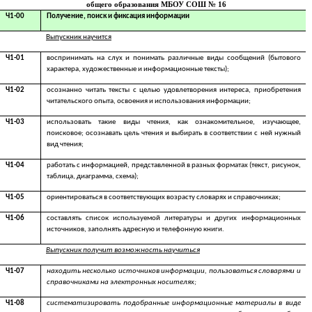
общего образования МБОУ СОШ № 16
Ч1-00
Получение, поиск и фиксация информации
Выпускник научится
Ч1-01
воспринимать на слух и понимать различные виды сообщений (бытового
характера, художественные и информационные тексты);
Ч1-02
осознанно читать тексты с целью удовлетворения интереса, приобретения
читательского опыта, освоения и использования информации;
Ч1-03
использовать такие виды чтения, как ознакомительное, изучающее,
поисковое; осознавать цель чтения и выбирать в соответствии с ней нужный
вид чтения;
Ч1-04
работать с информацией, представленной в разных форматах (текст, рисунок,
таблица, диаграмма, схема);
Ч1-05
ориентироваться в соответствующих возрасту словарях и справочниках;
Ч1-06
составлять список используемой литературы и других информационных
источников, заполнять адресную и телефонную книги.
Выпускник получит возможность научиться
Ч1-07
находить несколько источников информации, пользоваться словарями и
справочниками на электронных носителях;
Ч1-08
систематизировать подобранные информационные материалы в виде