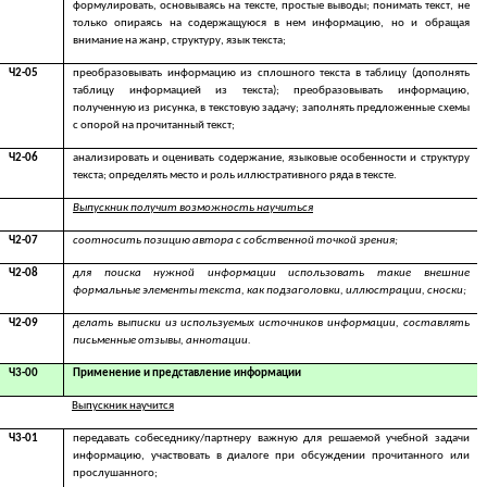
формулировать, основываясь на тексте, простые выводы; понимать текст, не
только опираясь на содержащуюся в нем информацию, но и обращая
внимание на жанр, структуру, язык текста;
Ч2-05
преобразовывать информацию из сплошного текста в таблицу (дополнять
таблицу информацией из текста); преобразовывать информацию,
полученную из рисунка, в текстовую задачу; заполнять предложенные схемы
с опорой на прочитанный текст;
Ч2-06
анализировать и оценивать содержание, языковые особенности и структуру
текста; определять место и роль иллюстративного ряда в тексте.
Выпускник получит возможность научиться
Ч2-07
соотносить позицию автора с собственной точкой зрения;
Ч2-08
для поиска нужной информации использовать такие внешние
формальные элементы текста, как подзаголовки, иллюстрации, сноски;
Ч2-09
делать выписки из используемых источников информации, составлять
письменные отзывы, аннотации.
Ч3-00
Применение и представление информации
Выпускник научится
Ч3-01
передавать собеседнику/партнеру важную для решаемой учебной задачи
информацию, участвовать в диалоге при обсуждении прочитанного или
прослушанного;