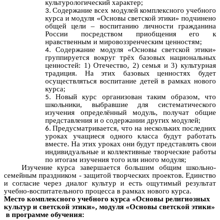
культурологический характер;
Содержание всех модулей комплексного учебного
курса и модуля «Основы светской этики» подчинено
общей цели – воспитанию личности гражданина
России посредством приобщения его к
нравственным и мировоззренческим ценностям;
Содержание модуля «Основы светской этики»
группируется вокруг трёх базовых национальных
ценностей: 1) Отечество, 2) семья и 3) культурная
традиция. На этих базовых ценностях будет
осуществляться воспитание детей в рамках нового
курса;
Новый курс организован таким образом, что
школьники, выбравшие для систематического
изучения определённый модуль, получат общие
представления и о содержании других модулей;
Предусматривается, что на нескольких последних
уроках учащиеся одного класса будут работать
вместе. На этих уроках они будут представлять свои
индивидуальные и коллективные творческие работы
по итогам изучения того или иного модуля;
Изучение курса завершается большим общим школьно-
семейным праздником - защитой творческих проектов. Единство
и согласие через диалог культур и есть ощутимый результат
учебно-воспитательного процесса в рамках нового курса.
Место комплексного учебного курса «Основы религиозных
культур и светской этики», модуля «Основы светской этики»
в программе обучения: