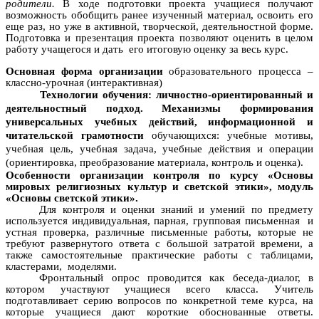
родители.
В ходе подготовки проекта учащиеся получают
возможность обобщить ранее изученный материал, освоить его
еще раз, но уже в активной, творческой, деятельностной форме.
Подготовка и презентация проекта позволяют оценить в целом
работу учащегося и дать его итоговую оценку за весь курс.
Основная форма организации
образовательного процесса –
классно-урочная (интерактивная)
Технологии обучения: личностно-ориентированный и
деятельностный подход. Механизмы формирования
универсальных учебных действий, информационной и
читательской грамотности
обучающихся: учебные мотивы,
учебная цель, учебная задача, учебные действия и операции
(ориентировка, преобразование материала, контроль и оценка).
Особенности организации контроля по курсу «Основы
мировых религиозных культур и светской этики», модуль
«Основы светской этики».
Для контроля и оценки знаний и умений по предмету
используется индивидуальная, парная, групповая письменная и
устная проверка, различные письменные работы, которые не
требуют развернутого ответа с большой затратой времени, а
также самостоятельные практические работы с таблицами,
кластерами, моделями.
Фронтальный опрос проводится как беседа-диалог, в
котором участвуют учащиеся всего класса. Учитель
подготавливает серию вопросов по конкретной теме курса, на
которые учащиеся дают короткие обоснованные ответы.