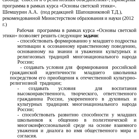
программа в рамках курса «Основы светской этики».
Шемшурин А.А. (под редакцией
Шапошниковой Т.Д
),
.
рекомендованной Министерством образования и науки (2012
г.)
Рабочая программа в рамках курса «Основы светской
этики» позволяет решить следующие
задачи
:
- способствовать формированию у младшего подростка
мотивации к осознанному нравственному поведению,
основанному на знании и уважении культурных и
религиозных традиций многонационального народа
России;
- создавать условия для формирования российской
гражданской идентичности младшего школьника
посредством его приобщения к отечественной культурно-
религиозной традиции;
- создавать условия для воспитания
высоконравственного, творческого, ответственного
гражданина России, укорененного в духовных и
культурных традициях многонационального народа
России;
- способствовать развитию способности у младших
школьников к общению в полиэтнической и
многоконфессиональной среде на основе взаимного
уважения и диалога во имя общественного мира и
согласия.