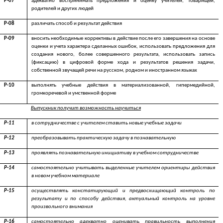
Р-07
адекватно воспринимать предложения и оценку учителей, товарищей,
родителей и других людей
Р-08
различать способ и результат действия
Р-09
вносить необходимые коррективы в действие после его завершения на основе
оценки и учета характера сделанных ошибок, использовать предложения для
создания нового, более совершенного результата, использовать запись
(фиксацию) в цифровой форме хода и результатов решения задачи,
собственной звучащей речи на русском, родном и иностранном языках
Р-10
выполнять учебные действия в материализованной, гипермедийной,
громкоречевой и умственной форме
Выпускник получит возможность научиться
Р-11
в сотрудничестве с учителем ставить новые учебные задачи
Р-12
преобразовывать практическую задачу в познавательную
Р-13
проявлять познавательную инициативу в учебном сотрудничестве
Р-14
самостоятельно учитывать выделенные учителем ориентиры действия
в новом учебном материале
Р-15
осуществлять констатирующий и предвосхищающий контроль по
результату и по способу действия, актуальный контроль на уровне
произвольного внимания
Р-16
самостоятельно адекватно оценивать правильность выполнения