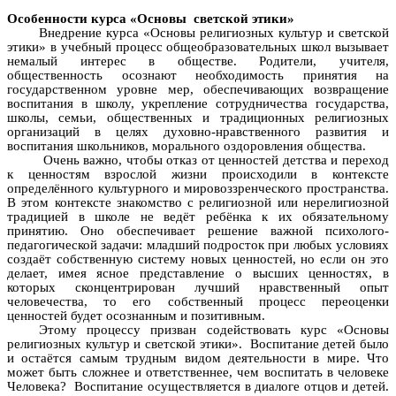
Особенности курса «Основы светской этики»
Внедрение курса «Основы религиозных культур и светской
этики» в учебный процесс общеобразовательных школ вызывает
немалый интерес в обществе. Родители, учителя,
общественность осознают необходимость принятия на
государственном уровне мер, обеспечивающих возвращение
воспитания в школу, укрепление сотрудничества государства,
школы, семьи, общественных и традиционных религиозных
организаций в целях духовно-нравственного развития и
воспитания школьников, морального оздоровления общества.
Очень важно, чтобы отказ от ценностей детства и переход
к ценностям взрослой жизни происходили в контексте
определённого культурного и мировоззренческого пространства.
В этом контексте знакомство с религиозной или нерелигиозной
традицией в школе не ведёт ребёнка к их обязательному
принятию. Оно обеспечивает решение важной психолого-
педагогической задачи: младший подросток при любых условиях
создаёт собственную систему новых ценностей, но если он это
делает, имея ясное представление о высших ценностях, в
которых сконцентрирован лучший нравственный опыт
человечества, то его собственный процесс переоценки
ценностей будет осознанным и позитивным.
Этому процессу призван содействовать курс «Основы
религиозных культур и светской этики». Воспитание детей было
и остаётся самым трудным видом деятельности в мире. Что
может быть сложнее и ответственнее, чем воспитать в человеке
Человека? Воспитание осуществляется в диалоге отцов и детей.