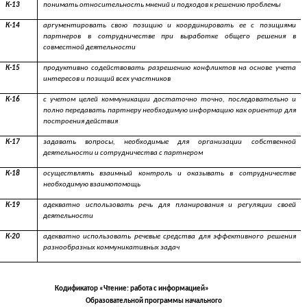
К-13
понимать относительность мнений и подходов к решению проблемы
К-14
аргументировать свою позицию и координировать ее с позициями
партнеров в сотрудничестве при выработке общего решения в
совместной деятельности
К-15
продуктивно содействовать разрешению конфликтов на основе учета
интересов и позиций всех участников
К-16
с учетом целей коммуникации достаточно точно, последовательно и
полно передавать партнеру необходимую информацию как ориентир для
построения действия
К-17
задавать вопросы, необходимые для организации собственной
деятельности и сотрудничества с партнером
К-18
осуществлять взаимный контроль и оказывать в сотрудничестве
необходимую взаимопомощь
К-19
адекватно использовать речь для планирования и регуляции своей
деятельности
К-20
адекватно использовать речевые средства для эффективного решения
разнообразных коммуникативных задач
Кодификатор «Чтение: работа с информацией»
Образовательной программы начального