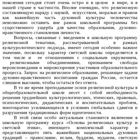
поколения сегодня стоит очень остро и в целом в мире, и в
нашей стране в частности. Вполне очевидно, что религиозную
составляющую наряду с наукой, искусством, моралью и правом
как важнейшую часть духовной культуры человечества
невозможно оставить вне рамок школьной программы без
существенного ущерба для качества образования, духовно-
нравственного становления личности.
Вопросы, связанные с введением в школьную программу
религиозной тематики, рассматриваемой в рамках
культурологического подхода, имеют сегодня особенно важное
значение, поскольку характер светской школы определяется в
том числе и ее отношениями с социальным окружением,
религиозными объединениями, признанием свободы
вероисповедания и мировоззрения участников образовательного
процесса. Запрос на религиозное образование, решающее задачи
духовно-нравственного воспитания граждан России, остается
слишком высоким, чтобы остаться без ответа.
В то же время преподавание основ религиозной культуры в
общеобразовательной школе несет с собой необходимость
решения труднейших культурологических, этических, правовых,
психологических, дидактических и воспитательных проблем,
многократно усиливающихся в условиях глобальных сдвигов и
разрушения традиционных форм идентичности.
В этой связи особо актуальным становится включение в
школьную программу курса «Основы религиозных культур и
светской этики», имеющего комплексный характер и
представляющего пять важнейших национальных духовных
традиций – православие, ислам, буддизм, иудаизм, светскую