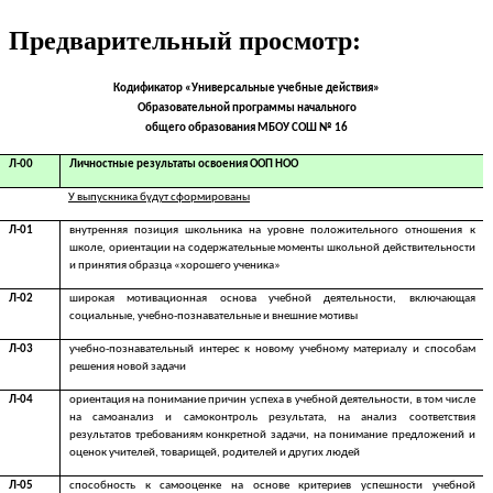
Предварительный просмотр:
Кодификатор «Универсальные учебные действия»
Образовательной программы начального
общего образования МБОУ СОШ № 16
Л-00
Личностные результаты освоения ООП НОО
У выпускника будут сформированы
Л-01
внутренняя позиция школьника на уровне положительного отношения к
школе, ориентации на содержательные моменты школьной действительности
и принятия образца «хорошего ученика»
Л-02
широкая мотивационная основа учебной деятельности, включающая
социальные, учебно-познавательные и внешние мотивы
Л-03
учебно-познавательный интерес к новому учебному материалу и способам
решения новой задачи
Л-04
ориентация на понимание причин успеха в учебной деятельности, в том числе
на самоанализ и самоконтроль результата, на анализ соответствия
результатов требованиям конкретной задачи, на понимание предложений и
оценок учителей, товарищей, родителей и других людей
Л-05
способность к самооценке на основе критериев успешности учебной