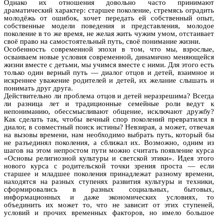
Однако их отношения довольно часто принимают
драматический характер: старшее поколение, стремясь оградить
молодёжь от ошибок, хочет передать ей собственный опыт,
собственные модели поведения и представления, молодое
поколение в то же время, не желая жить чужим умом, отстаивает
своё право на самостоятельный путь, своё понимание жизни.
Особенность современной эпохи в том, что мы, взрослые,
осваиваем новые условия современной, динамично меняющейся
жизни вместе с детьми, мы учимся вместе с ними. Для этого есть
только один верный путь — диалог отцов и детей, взаимное и
искреннее уважение родителей и детей, их желание слышать и
понимать друг друга.
Действительно ли проблема отцов и детей неразрешима? Всегда
ли разница лет и традиционные семейные роли ведут к
непониманию, обессмысливают общение, исключают дружбу?
Как сделать так, чтобы вечный спор поколений превратился в
диалог, в совместный поиск истины? Невзирая, а может, отвечая
на вызовы времени, нам необходимо выбрать путь, который бы
не разъединял поколения, а сближал их. Возможно, одним из
шагов на этом непростом пути можно считать появление курса
«Основы религиозной культуры и светской этики». Идея этого
нового курса с родительской точки зрения проста — если
старшее и младшее поколения принадлежат разному времени,
находятся на разных ступенях развития культуры и техники,
сформировались в разных социальных, бытовых,
информационных и даже экономических условиях, то
объединить их может то, что не зависит от этих ступеней,
условий и прочих временных факторов, но имело большое