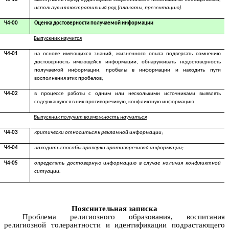
используя иллюстративный ряд (плакаты, презентацию).
Ч4-00
Оценка достоверности получаемой информации
Выпускник научится
Ч4-01
на основе имеющихся знаний, жизненного опыта подвергать сомнению
достоверность имеющейся информации, обнаруживать недостоверность
получаемой информации, пробелы в информации и находить пути
восполнения этих пробелов;
Ч4-02
в процессе работы с одним или несколькими источниками выявлять
содержащуюся в них противоречивую, конфликтную информацию.
Выпускник получит возможность научиться
Ч4-03
критически относиться к рекламной информации;
Ч4-04
находить способы проверки противоречивой информации;
Ч4-05
определять достоверную информацию в случае наличия конфликтной
ситуации.
Пояснительная записка
Проблема религиозного образования, воспитания
религиозной толерантности и идентификации подрастающего