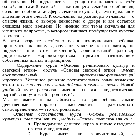
образование. Но подчас все эти функции выполняются за счёт
одной, но самой важной — настоящего семейного общения,
создания особой атмосферы семейного уюта (в нематериальном
значении этого слова). К сожалению, на разговоры о главном — о
смысле жизни, о выборе ценностей, о добре и зле остаётся
слишком мало времени. Но именно эти темы актуальны для
младшего подростка, в котором начинает пробуждаться чувство
взрослости.
В этом возрасте особенно важно воодушевлять ребёнка,
принимать активное, деятельное участие в его жизни, не
подменяя при этом искренний, доверительный разговор
родительским морализаторством, прямым навязыванием
собственных планов и принципов.
Содержание курса «Основы религиозных культур и
светской этики», модуль «Основы светской этики»
имеет
воспитательный, нравственно-развивающий
характер.
Успешное решение воспитательных задач возможно
только
в согласованном взаимодействии семьи и школы.
Новый
учебный курс рассчитан именно на такое педагогическое
партнёрство учителей и родителей.
Мы не имеем права забывать, что для ребёнка самый
действенный образец жизнелюбия, нравственного
самоопределения — это его родители.
Основные особенности курса «Основы религиозных
культур и светской этики», модуль «Основы светской этики»:
Преподавание данного курса в школе отводится
светским педагогам;
Курс имеет не вероучительный, а