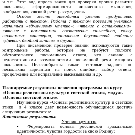
и т.п. Этот вид опроса важен для проверки уровня развития
школьника, сформированности логического мышления,
воображения, связной речи-рассуждения.
Особое место отводится умению продуктивно
работать с текстом. Работа с текстом позволит ученикам
научиться «вдумчивому чтению»: «чтение с остановками»,
«чтение с пометками», составление синквейнов, хокку,
системных кластеров, заполнение двухчастной таблицы
«Дневник двойной записи» и другие.
При письменной проверке знаний используются такие
контрольные работы, которые не требуют полного,
обстоятельного письменного ответа, что связано с
недостаточными возможностями письменной речи младших
школьников. Целесообразны также тестовые задания по
нескольким вариантам на поиск ошибки, выбор ответа,
продолжение или исправление высказывания и др.
Планируемые результаты освоения программы по курсу
«Основы религиозны культур и светской этики», модуль
«Основы светской этики».
Изучение курса «Основы религиозных культур и светской
этики в 4 классе дает возможность обучающимся достичь
следующих результатов:
Личностные результаты:
Ученик научится:
Формировать основы российской гражданской
идентичности, чувства гордости за свою Родину;