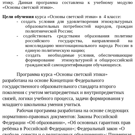
этику. Данная программа составлена к учебному модулю
«Основы светской этики».
Цели обучения
курса «Основы светской этики» в 4 классе:
- создать условия для удовлетворения этнокультурных
образовательных потребностей народов, граждан
полиэтнической России;
- содействовать средствами образования политике
российского государства, направленной на
консолидацию многонационального народа России в
единую политическую нацию;
- создать необходимые условия, обеспечивающие
формирование этнокультурной и общероссийской
гражданской самоидентификации обучающихся.
Программа курса «Основы светской этики»
разработана на основе Концепции Федерального
государственного образовательного стандарта второго
поколения с учетом метапредметных и внутрипредметных
связей, логики учебного процесса, задачи формирования у
младшего школьника умения учиться.
Рабочая программа разработана на основе следующих
нормативно-правовых документов: Законы Российской
Федерации «Об образовании», «Об основных гарантиях прав
ребёнка в Российской Федерации»; Федеральный закон «О
свободе совести и о религиозных объединениях»; Примерная