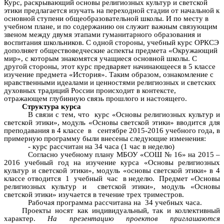
Курс, раскрывающий основы религиозных культур и светской
этики предлагается изучать на переходной стадии от начальной к
основной ступени общеобразовательной школы. И по месту в
учебном плане, и по содержанию он служит важным связующим
звеном между двумя этапами гуманитарного образования и
воспитания школьников. С одной стороны, учебный курс ОРКСЭ
дополняет обществоведческие аспекты предмета «Окружающий
мир», с которым знакомятся учащиеся основной школы. С
другой стороны, этот курс предваряет начинающееся в 5 классе
изучение предмета «История». Таким образом, ознакомление с
нравственными идеалами и ценностями религиозных и светских
духовных традиций России происходит в контексте,
отражающем глубинную связь прошлого и настоящего.
Структура курса
В связи с тем, что курс «Основы религиозных культур и
светской этики», модуль «Основы светской этики» вводится для
преподавания в 4 классе в сентябре 2015-2016 учебного года, в
примерную программу были внесены следующие изменения:
- курс рассчитан на 34 часа (1 час в неделю)
Согласно учебному плану МБОУ «СОШ № 16» на 2015 –
2016 учебный год на изучение курса «Основы религиозных
культур и светской этики», модуль «основы светской этики» в 4
классе отводится 1 учебный час в неделю. Предмет «Основы
религиозных культур и светской этики», модуль «Основы
светской этики» изучается в течение трех триместров.
Рабочая программа рассчитана на 34 учебных часа.
Проекты носят как индивидуальный, так и коллективный
характер.
На презентацию проектов приглашаются