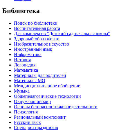
Библиотека
Поиск по библиотеке
Воспитательная работа
Для комплексов "Детский сад-начальная школа"
Здоровый образ жизни
Изобразительное искусство
Иностранный язык
Информатика
История
Логопедия
Математика
Материалы для родителей
Материалы МО
Междисциплинарное обобщение
Музыка
Общепедагогические технологии
Окружающий мир
Основы безопасности жизнедеятельности
Психология
Региональный компонент
Русский язык
Сценарии праздников