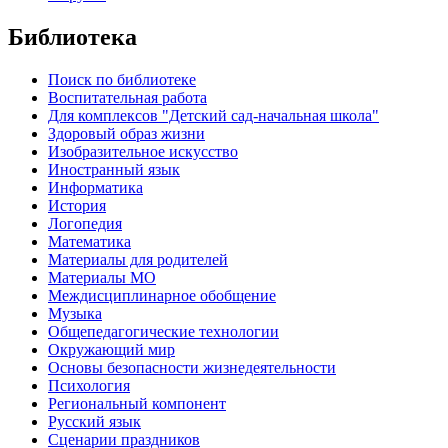
Библиотека
Поиск по библиотеке
Воспитательная работа
Для комплексов "Детский сад-начальная школа"
Здоровый образ жизни
Изобразительное искусство
Иностранный язык
Информатика
История
Логопедия
Математика
Материалы для родителей
Материалы МО
Междисциплинарное обобщение
Музыка
Общепедагогические технологии
Окружающий мир
Основы безопасности жизнедеятельности
Психология
Региональный компонент
Русский язык
Сценарии праздников