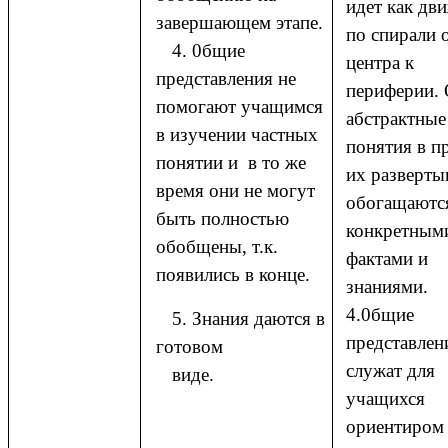
идет как дв
завершающем этапе.
по спирали 
4. 0бщие
центра к
представления не
периферии.
помогают учащимся
абстрактные
в изучении частных
понятия в п
понятии и в то же
их разверты
время они не могут
обогащаютс
быть полностью
конкретным
обобщены, т.к.
фактами и
появились в конце.
знаниями.
4.0бщие
5. Знания даются в
представлен
готовом
служат для
виде.
учащихся
ориентиром