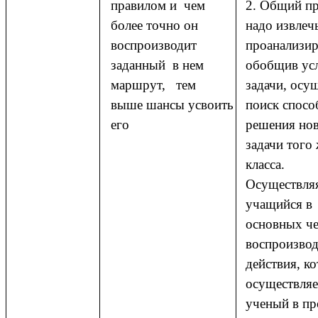
правилом и чем
2. Общий п
более точно он
надо извлеч
воспроизводит
проанализир
заданный в нем
обобщив ус
маршрут, тем
задачи, осу
выше шансы усвоить
поиск спос
его
решения но
задачи того
класса.
Осуществля
учащийся в
основных че
воспроизвод
действия, к
осуществляе
ученый в пр