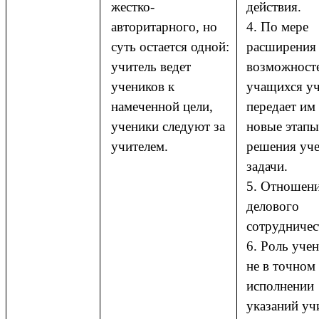
жестко-
действия.
авторитарного, но
4. По мере
суть остается одной:
расширения
учитель ведет
возможност
учеников к
учащихся уч
намеченной цели,
передает им
ученики следуют за
новые этапы
учителем.
решения уч
задачи.
5. Отношен
делового
сотрудничес
6. Роль учен
не в точном
исполнении
указаний учи