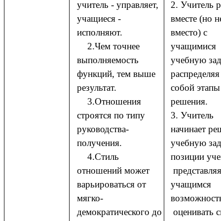
учитель - управляет,
2. Учитель 
учащиеся -
вместе (но н
исполняют.
вместо) с
2.Чем точнее
учащимися
выполняемость
учебную зад
функций, тем выше
распределяя
результат.
собой этапы
3.Отношения
решения.
строятся по типу
3. Учитель
руководства-
начинает ре
получения.
учебную зад
4.Стиль
позиции уч
отношений может
представля
варьироваться от
учащимся
мягко-
возможно
демократического до
оценивать с