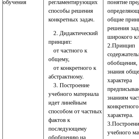
обучения
регламентирующих
понятие пре
способы решения
определяющ
конкретных задач.
общие прин
решения зад
2. Дидактический
широкого кл
принцип:
2.Принцип
от частного к
содержатель
общему,
обобщения, 
от конкретного к
знания общ
абстрактному.
характера
3. Построение
предписыва
учебного материала
знаниям час
идет линейным
конкретного
способом от частных
характера.
фактов к
3.Построени
последующему
учебного ма
обобщению на