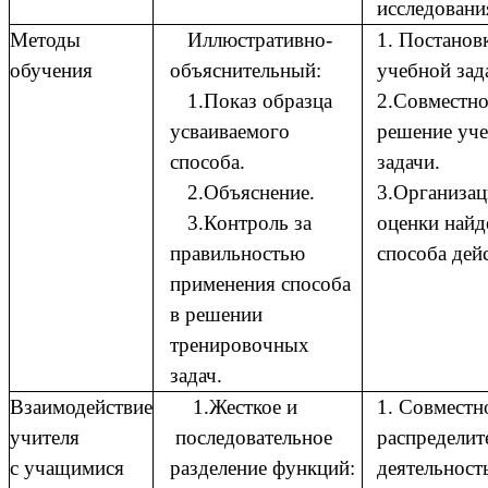
исследовани
Методы
Иллюстративно-
1. Постанов
обучения
объяснительный:
учебной зад
1.Показ образца
2.Совместно
усваиваемого
решение уч
способа.
задачи.
2.Объяснение.
3.Организац
3.Контроль за
оценки найд
правильностью
способа дей
применения способа
в решении
тренировочных
задач.
Взаимодействие
1.Жесткое и
1. Совместн
учителя
последовательное
распределит
с
учащимися
разделение функций:
деятельност