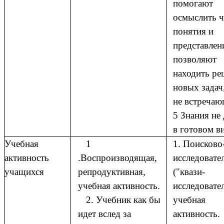
помогают
осмыслить ч
понятия и
представлен
позволяют
находить ре
новых задач
не встречаю
5 Знания не
в готовом в
Учебная
1
1. Поисково
активность
.Воспроизводящая,
исследовате
учащихся
репродуктивная,
("квази-
учебная активность.
исследовате
2. Учебник как бы
учебная
идет вслед за
активность.