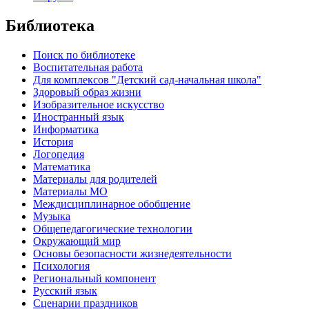
Библиотека
Поиск по библиотеке
Воспитательная работа
Для комплексов "Детский сад-начальная школа"
Здоровый образ жизни
Изобразительное искусство
Иностранный язык
Информатика
История
Логопедия
Математика
Материалы для родителей
Материалы МО
Междисциплинарное обобщение
Музыка
Общепедагогические технологии
Окружающий мир
Основы безопасности жизнедеятельности
Психология
Региональный компонент
Русский язык
Сценарии праздников