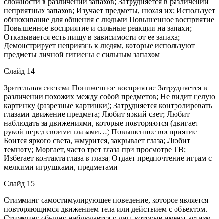
сложности в различении запахов; Затрудняется в различении
неприятных запахов; Изучает предметы, нюхая их; Использует
обнюхивание для общения с людьми Повышенное восприятие
Повышенное восприятие и сильные реакции на запахи;
Отказывается есть пищу в зависимости от ее запаха;
Демонстрирует неприязнь к людям, которые используют
предметы личной гигиены с сильным запахом
Слайд 14
Зрительная система Пониженное восприятие Затрудняется в
различении похожих между собой предметов; Не видит целую
картинку (разрезные картинки); Затрудняется контролировать
глазами движение предмета; Любит яркий свет; Любит
наблюдать за движениями, которые повторяются (двигает
рукой перед своими глазами…) Повышенное восприятие
Боится яркого света, жмурится, закрывает глаза; Любит
темноту; Моргает, часто трет глаза при просмотре ТВ;
Избегает контакта глаза в глаза; Отдает предпочтение играм с
мелкими игрушками, предметами
Слайд 15
Стимминг самостимулирующее поведение, которое является
повторяющимся движением тела или действием с объектом.
Стимминг обычно наблюдается у лиц, которые имеют аутизм