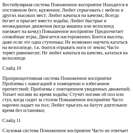
Вестибулярная система Пониженное восприятие Находится в
постоянном беге, кружении; Любит спрыгивать с мебели и
других высоких мест; Любит качаться на качелях; Всегда
бегает и прыгает вместо ходьбы; Любит быстрые и
неожиданные движения (когда машина или велосипед
наезжает на кочку) Повышенное восприятие Предпочитает
спокойные игры; Двигается настороженно; Боится высоты,
даже если это одна ступенька; Не возможно научить кататься
на велосипеде, т.к. боится отрывать ноги от земли; Часто
теряет равновесие; Не любит качаться на качелях, кататься на
велосипеде
Слайд 10
Проприоцептивная система Пониженное восприятие
Проблемы с навигацией в помещении и избеганием
препятствий; Проблемы с повторением увиденных движений;
Топает ногами во время ходьбы; Стучит ногами об пол или
стул, когда сидит за столом Повышенное восприятие Часто
нарочно падает на пол; Любит прыгать на батуте длительное
время без остановки;
Слайд 11
Слуховая система Пониженное восприятие Часто не отвечает