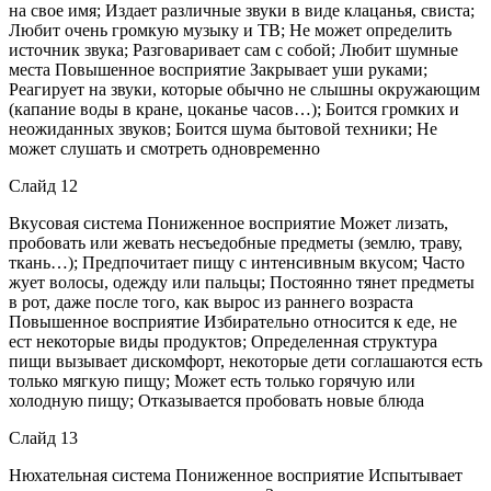
на свое имя; Издает различные звуки в виде клацанья, свиста;
Любит очень громкую музыку и ТВ; Не может определить
источник звука; Разговаривает сам с собой; Любит шумные
места Повышенное восприятие Закрывает уши руками;
Реагирует на звуки, которые обычно не слышны окружающим
(капание воды в кране, цоканье часов…); Боится громких и
неожиданных звуков; Боится шума бытовой техники; Не
может слушать и смотреть одновременно
Слайд 12
Вкусовая система Пониженное восприятие Может лизать,
пробовать или жевать несъедобные предметы (землю, траву,
ткань…); Предпочитает пищу с интенсивным вкусом; Часто
жует волосы, одежду или пальцы; Постоянно тянет предметы
в рот, даже после того, как вырос из раннего возраста
Повышенное восприятие Избирательно относится к еде, не
ест некоторые виды продуктов; Определенная структура
пищи вызывает дискомфорт, некоторые дети соглашаются есть
только мягкую пищу; Может есть только горячую или
холодную пищу; Отказывается пробовать новые блюда
Слайд 13
Нюхательная система Пониженное восприятие Испытывает