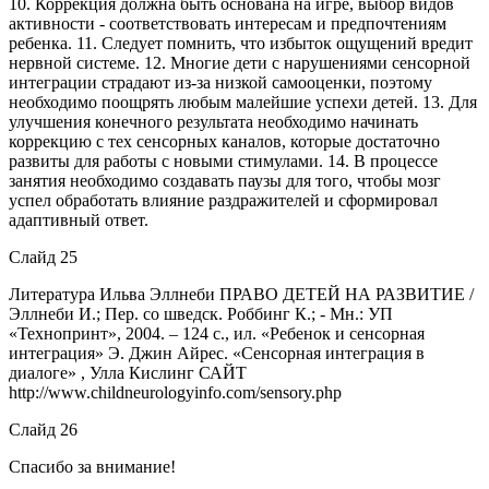
10. Коррекция должна быть основана на игре, выбор видов
активности - соответствовать интересам и предпочтениям
ребенка. 11. Следует помнить, что избыток ощущений вредит
нервной системе. 12. Многие дети с нарушениями сенсорной
интеграции страдают из-за низкой самооценки, поэтому
необходимо поощрять любым малейшие успехи детей. 13. Для
улучшения конечного результата необходимо начинать
коррекцию с тех сенсорных каналов, которые достаточно
развиты для работы с новыми стимулами. 14. В процессе
занятия необходимо создавать паузы для того, чтобы мозг
успел обработать влияние раздражителей и сформировал
адаптивный ответ.
Слайд 25
Литература Ильва Эллнеби ПРАВО ДЕТЕЙ НА РАЗВИТИЕ /
Эллнеби И.; Пер. со шведск. Роббинг К.; - Мн.: УП
«Технопринт», 2004. – 124 с., ил. «Ребенок и сенсорная
интеграция» Э. Джин Айрес. «Сенсорная интеграция в
диалоге» , Улла Кислинг САЙТ
http://www.childneurologyinfo.com/sensory.php
Слайд 26
Спасибо за внимание!