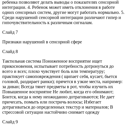
ребенка позволяют делать выводы о показателях сенсорной
интеграции. 4. Ребенок может иметь отклонения в работе
одних сенсорных систем, другие могут работать нормально. 5.
Среди нарушений сенсорной интеграции различают гипер и
гипочувствительность к различным сигналам.
Слайд 7
Признаки нарушений в сенсорной сфере
Слайд 8
Тактильная система Пониженное восприятие ищет
прикосновения, испытывает потребность дотронуться до
всего и всех; плохо чувствует боль или температуру;
практикует самоповреждения ( щипает себя, кусает, бьется
головой, раздирает ранки); прячется в узкие места, например:
за диван; Всегда тянет предметы в рот, чтобы изучить их
Повышенное восприятие Не любит, когда его обнимают;
Боится, когда к нему неожиданно дотрагиваются; Не дает
причесать, помыть или постричь волосы; Избегает
дотрагиваться до определенных текстур и материалов; В
стрессовой ситуации настойчиво снимает одежду
Слайд 9