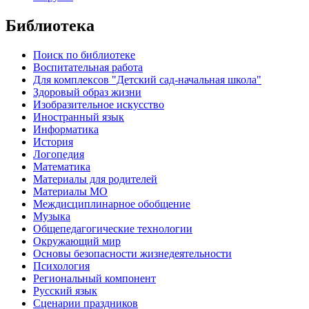
Библиотека
Поиск по библиотеке
Воспитательная работа
Для комплексов "Детский сад-начальная школа"
Здоровый образ жизни
Изобразительное искусство
Иностранный язык
Информатика
История
Логопедия
Математика
Материалы для родителей
Материалы МО
Междисциплинарное обобщение
Музыка
Общепедагогические технологии
Окружающий мир
Основы безопасности жизнедеятельности
Психология
Региональный компонент
Русский язык
Сценарии праздников