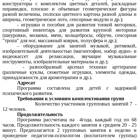
конструкторы с комплектом цветных деталей, раскладные
пирамидки, плоские и объемные геометрические фигуры
разной величины, полоски цветного картона разной длины и
ширины, геометрическое лото, сенсорные модули и др.);
- игрушки и пособия для развития тонкой моторики,
спортивный инвентарь для развития крупной моторики
(шнуровки, мозаики, мячи, кольцебросы, обручи, сенсорная
"тропа" для ног, массажный коврик, полусфера и др.);
- оборудование для занятий музыкой, ритмикой,
изобразительной деятельностью (магнитофон, набор аудио- и
видеокассет для релаксации, звучащие музыкальные
инструменты, изобразительные материалы и др.);
- разнообразный арсенал техники арттерапии
(различные куклы, сюжетные игрушки, элементы одежды,
принадлежности для аромотерапии и др.).
Адресат
Программа составлена для детей с задержкой
психического развития.
Требования к условиям комплектования групп
Количество участников групповых занятий 7 -
12 человек.
Продолжительность
Программа рассчитана на 4года, каждый год по 68
часов. Продолжительность каждого занятия в среднем 20 - 25
минут. Предполагается 2 групповых занятия в неделю и
проведение педагогом-психологом (воспитателем группы)