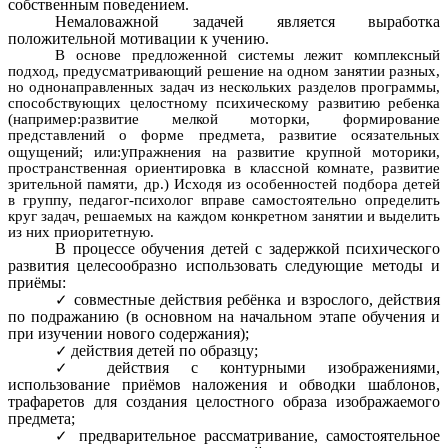
собственным поведением.
Немаловажной задачей является выработка
положительной мотивации к учению.
В основе предложенной системы лежит комплексный
подход, предусматривающий решение на одном занятии разных,
но однонаправленных задач из нескольких разделов программы,
способствующих целостному психическому развитию ребенка
(например:развитие мелкой моторки, формирование
представлений о форме предмета, развитие осязательных
уп
ощущений; или:
ражнения на развитие крупной моторики,
пространственная ориентировка в классной комнате, развитие
зрительной памяти, др.) Исходя из особенностей подбора детей
в группу, педагог-психолог вправе самостоятельно определить
круг задач, решаемых на каждом конкретном занятии и выделить
из них приоритетную.
В процессе обучения детей с задержкой психического
развития целесообразно использовать следующие методы и
приёмы:
совместные действия ребёнка и взрослого, действия
по подражанию (в основном на начальном этапе обучения и
при изучении нового содержания);
действия детей по образцу;
действия с контурными изображениями,
использование приёмов наложения и обводки шаблонов,
трафаретов для создания целостного образа изображаемого
предмета;
предварительное рассматривание, самостоятельное