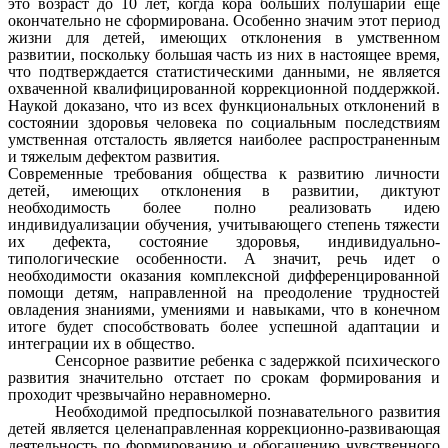
это возраст до 10 лет, когда кора больших полушарий ещё
окончательно не сформирована. Особенно значим этот период
жизни для детей, имеющих отклонения в умственном
развитии, поскольку большая часть из них в настоящее время,
что подтверждается статистическими данными, не является
охваченной квалифицированной коррекционной поддержкой.
Наукой доказано, что из всех функциональных отклонений в
состоянии здоровья человека по социальным последствиям
умственная отсталость является наиболее распространенным
и тяжелым дефектом развития.
Современные требования общества к развитию личности
детей, имеющих отклонения в развитии, диктуют
необходимость более полно реализовать идею
индивидуализации обучения, учитывающего степень тяжести
их дефекта, состояние здоровья, индивидуально-
типологические особенности. А значит, речь идет о
необходимости оказания комплексной дифференцированной
помощи детям, направленной на преодоление трудностей
овладения знаниями, умениями и навыками, что в конечном
итоге будет способствовать более успешной адаптации и
интеграции их в общество.
Сенсорное развитие ребенка с задержкой психического
развития значительно отстает по срокам формирования и
проходит чрезвычайно неравномерно.
Необходимой предпосылкой познавательного развития
детей является целенаправленная коррекционно-развивающая
деятельность по формированию и обогащению чувственного