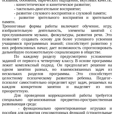
осязания, обоняния, барических ощущений, вкусовых качеств;
- кинестетическое и кинетическое развитие;
- тактильно-двигательное восприятие;
- развитие слухового восприятия и слуховой памяти;
- развитие зрительного восприятия и зрительной
памяти.
Тренинговые формы работы включают обучение, игру,
изобразительную деятельность, элементы занятий с
прослушиванием музыки, физкультуры, развития речи. Это
позволяет создавать основу для более успешного усвоения
учащимися программных знаний; способствует развитию у
них рефлексивных начал; дает возможность спрогнозировать
дальнейшую положительную социализацию в обществе.
По каждому разделу предусмотрено усложнение
заданий от первого к четвертому классу. В основе программы
лежит комплексный подход. Он предполагает решение на
одном занятии разных, но взаимосвязанных задач из
нескольких разделов программы. Это способствует
целостному психическому развитию ребенка. Педагог-
психолог самостоятельно определяет круг задач, решаемых на
каждом конкретном занятии и выделяет из них
приоритетную.
Для проведения коррекционной работы требуется
специально организованная предметно-пространственная
развивающая среда:
- функционально ориентированные игрушки и
пособия для развития сенсомоторных функций (строительные