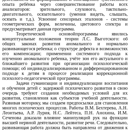
опыта ребёнка через совершенствование работы всех
анализаторов: зрительного, слухового, тактильно-
двигательного, осязательного (умения видеть, слышать,
осязать и т.д.). Усвоение сенсорных эталонов - системы
геометрических форм, величины, цветового спектра и
предусматривает данная программа.
Теоретической основойпрограммы явились
концептуальные положения теории Л.С. Выготского: об
общих законах развития аномального и нормально
развивающегося ребенка; о структуре дефекта и возможностях
его компенсации; применении системного подхода к
изучению аномального ребенка, учёте зон его актуального и
ближайшего развития при организации психологической
помощи; об индивидуализированном и дифференцированном
подходе к детям в процессе реализации коррекционной
психолого-педагогической программы.
Задачи гуманизации и индивидуализации воспитания
и обучения детей с задержкой психического развития в свою
очередь требуют создания необходимых условий для их
развития, становления как субъектов учебной деятельности.
Развивая моторику, мы создаем предпосылки для становления
многих психических процессов. Работы В.М. Бехтерева, А.Н.
Леонтьева, А.Р. Лурия, Н.С. Лейтеса, П.Н. Анохина, И.М.
Сеченова доказали влияние манипуляций рук на функции
высшей нервной деятельности, развитие речи. Следовательно,
развивающая работа должна быть направлена от движения к