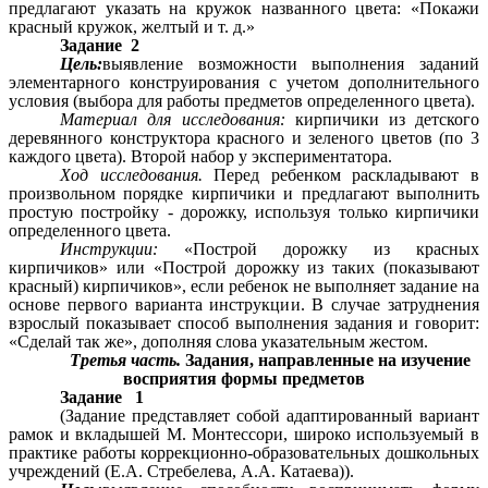
предлагают указать на кружок названного цвета: «Покажи
красный кружок, желтый и т. д.»
Задание 2
Цель:
выявление возможности выполнения заданий
элементарного конструирования с учетом дополнительного
условия (выбора для работы предметов определенного цвета).
Материал для исследования:
кирпичики из детского
деревянного конструктора красного и зеленого цветов (по 3
каждого цвета). Второй набор у экспериментатора.
Ход исследования.
Перед ребенком раскладывают в
произвольном порядке кирпичики и предлагают выполнить
простую постройку - дорожку, используя только кирпичики
определенного цвета.
Инструкции:
«Построй дорожку из красных
кирпичиков» или «Построй дорожку из таких (показывают
красный) кирпичиков», если ребенок не выполняет задание на
основе первого варианта инструкции. В случае затруднения
взрослый показывает способ выполнения задания и говорит:
«Сделай так же», дополняя слова указательным жестом.
Третья часть.
Задания, направленные на изучение
восприятия формы предметов
Задание 1
(Задание представляет собой адаптированный вариант
рамок и вкладышей М. Монтессори, широко используемый в
практике работы коррекционно-образовательных дошкольных
учреждений (Е.А. Стребелева, А.А. Катаева)).