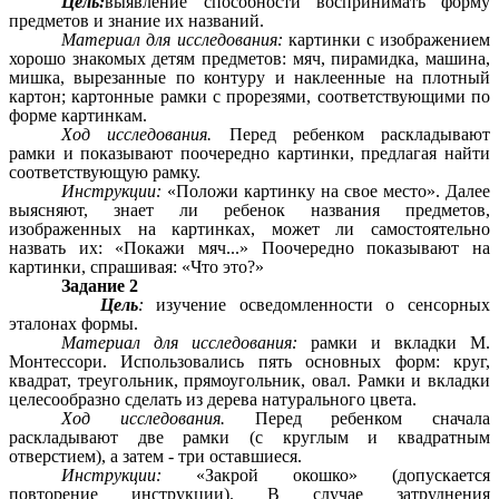
Цель:
выявление способности воспринимать форму
предметов и знание их названий.
Материал для исследования:
картинки с изображением
хорошо знакомых детям предметов: мяч, пирамидка, машина,
мишка, вырезанные по контуру и наклеенные на плотный
картон; картонные рамки с прорезями, соответствующими по
форме картинкам.
Ход исследования.
Перед ребенком раскладывают
рамки и показывают поочередно картинки, предлагая найти
соответствующую рамку.
Инструкции:
«Положи картинку на свое место». Далее
выясняют, знает ли ребенок названия предметов,
изображенных на картинках, может ли самостоятельно
назвать их: «Покажи мяч...» Поочередно показывают на
картинки, спрашивая: «Что это?»
Задание 2
Цель
:
изучение осведомленности о сенсорных
эталонах формы.
Материал для исследования:
рамки и вкладки М.
Монтессори. Использовались пять основных форм: круг,
квадрат, треугольник, прямоугольник, овал. Рамки и вкладки
целесообразно сделать из дерева натурального цвета.
Ход исследования.
Перед ребенком сначала
раскладывают две рамки (с круглым и квадратным
отверстием), а затем - три оставшиеся.
Инструкции:
«Закрой окошко» (допускается
повторение инструкции). В случае затруднения