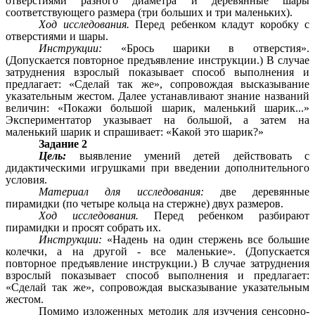
отверстиями разного диаметра и деревянные шары
соответствующего размера (три больших и три маленьких).
Ход исследования.
Перед ребенком кладут коробку с
отверстиями и шары.
Инструкции:
«Брось шарики в отверстия».
(Допускается повторное предъявление инструкции.) В случае
затруднения взрослый показывает способ выполнения и
предлагает: «Сделай так же», сопровождая высказывание
указательным жестом. Далее устанавливают знание названий
величин: «Покажи большой шарик, маленький шарик...»
Экспериментатор указывает на большой, а затем на
маленький шарик и спрашивает: «Какой это шарик?»
Задание 2
Цель:
выявление умений детей действовать с
дидактическими игрушками при введении дополнительного
условия.
Материал для исследования:
две деревянные
пирамидки (по четыре кольца на стержне) двух размеров.
Ход исследования.
Перед ребенком разбирают
пирамидки и просят собрать их.
Инструкции:
«Надень на один стержень все большие
колечки, а на другой - все маленькие». (Допускается
повторное предъявление инструкции.) В случае затруднения
взрослый показывает способ выполнения и предлагает:
«Сделай так же», сопровождая высказывание указательным
жестом.
Помимо изложенных методик для изучения сенсорно-