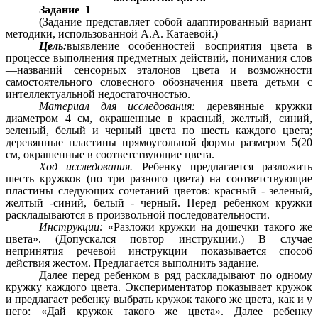
Задание 1
(Задание представляет собой адаптированный вариант
методики, использованной А.А. Катаевой.)
Цель:
выявление особенностей восприятия цвета в
процессе выполнения предметных действий, понимания слов
—названий сенсорных эталонов цвета и возможности
самостоятельного словесного обозначения цвета детьми с
интеллектуальной недостаточностью.
Материал для исследования:
деревянные кружки
диаметром 4 см, окрашенные в красный, желтый, синий,
зеленый, белый и черный цвета по шесть каждого цвета;
деревянные пластины прямоугольной формы размером 5(20
см, окрашенные в соответствующие цвета.
Ход исследования.
Ребенку предлагается разложить
шесть кружков (по три разного цвета) на соответствующие
пластины следующих сочетаний цветов: красный - зеленый,
желтый -синий, белый - черный. Перед ребенком кружки
раскладываются в произвольной последовательности.
Инструкции:
«Разложи кружки на дощечки такого же
цвета». (Допускался повтор инструкции.) В случае
непринятия речевой инструкции показывается способ
действия жестом. Предлагается выполнить задание.
Далее перед ребенком в ряд раскладывают по одному
кружку каждого цвета. Экспериментатор показывает кружок
и предлагает ребенку выбрать кружок такого же цвета, как и у
него: «Дай кружок такого же цвета». Далее ребенку