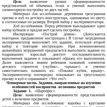
Цель
:
выявление уровня сформированности
представлений об объемных телах и умений выполнять
элементарную постройку из двух частей.
Материал для исследования:
деревянная трехгранная
призма и куб из детского конструктора, одинаковые по цвету
и соотносимые по размеру. Второй набор у экспериментатора.
Ход исследования.
Перед ребенком выкладывают один
набор кубиков и предлагают сделать постройку.
Инструкции:
«Построй домик». (Допускается
повторное предъявление инструкции.) В случае затруднения
экспериментатор выполняет это задание, используя второй
набор и повторяя инструкцию. При возникновении
дальнейших затруднений предлагается выполнить задание по
подражанию: взрослый диктует последовательность
выполнения задания и показывает образец его выполнения.
Далее выясняется знание ребенком названий элементов
детского строителя («кубик», «крыша») и умение
самостоятельно называть их: «Покажи кубик, крышу».
Экспериментатор поочередно показывает на треугольную
призму и куб и спрашивает: «Что это?»
Четвертая часть.
Задания, направленные на изучение
особенностей восприятия величины предметов
Задание 1.
«Шароброс».
Цель:
выявление сформированности представлений
детей о величине предметов.
Материал для исследования:
коробка с круглыми