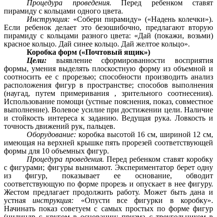
Процедура проведения.
Перед ребенком ставят
пирамиду с кольцами одного цвета.
Инструкция:
«Собери пирамиду» («Надень колечки»).
Если ребенок делает это безошибочно, предлагают вторую
пирамиду с кольцами разного цвета: «Дай (покажи, возьми)
красное кольцо. Дай синее кольцо. Дай желтое кольцо».
Коробка форм («Почтовый ящик»)
Цели:
выявление сформированности восприятия
формы, умения выделять плоскостную форму из объемной и
соотносить ее с прорезью; способности производить анализ
расположения фигур в пространстве; способов выполнения
(наугад, путем примеривания , зрительного соотнесения).
Использование помощи (устные пояснения, показ, совместное
выполнение). Волевое усилие при достижении цели. Наличие
и стойкость интереса к заданию. Ведущая рука. Ловкость и
точность движений рук, пальцев.
Оборудование:
коробка высотой 16 см, шириной 12 см,
имеющая на верхней крышке пять прорезей соответствующей
формы для 10 объемных фигур.
Процедура проведения.
Перед ребенком ставят коробку
с фигурами; фигуры вынимают. Экспериментатор берет одну
из фигур, показывает ее основание, обводит
соответствующую по форме прорезь и опускает в нее фигуру.
Жестом предлагает продолжить работу. Может быть дана и
устная
инструкция:
«Опусти все фигурки в коробку».
Начинать показ советуем с самых простых по форме фигур
(цилиндр с кругом в основании; призма с треугольником в