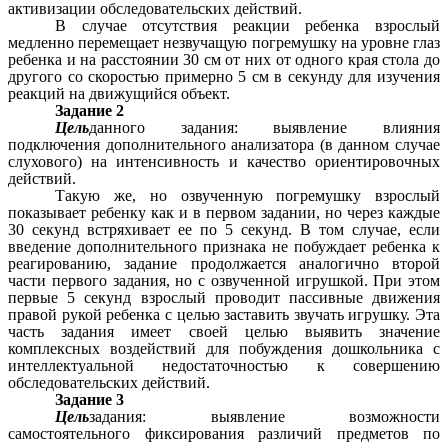
активизации обследовательских действий.
В случае отсутствия реакции ребенка взрослый
медленно перемещает незвучащую погремушку на уровне глаз
ребенка и на расстоянии 30 см от них от одного края стола до
другого со скоростью примерно 5 см в секунду для изучения
реакций на движущийся объект.
Задание 2
Цель
данного задания: выявление влияния
подключения дополнительного анализатора (в данном случае
слухового) на интенсивность и качество ориентировочных
действий.
Такую же, но озвученную погремушку взрослый
показывает ребенку как и в первом задании, но через каждые
30 секунд встряхивает ее по 5 секунд. В том случае, если
введение дополнительного признака не побуждает ребенка к
реагированию, задание продолжается аналогично второй
части первого задания, но с озвученной игрушкой. При этом
первые 5 секунд взрослый проводит пассивные движения
правой рукой ребенка с целью заставить звучать игрушку. Эта
часть задания имеет своей целью выявить значение
комплексных воздействий для побуждения дошкольника с
интеллектуальной недостаточностью к совершению
обследовательских действий.
Задание 3
Цель
задания: выявление возможности
самостоятельного фиксирования различий предметов по