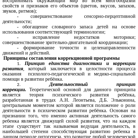
воспринимать окружающий мир во всем многообразии
свойств и признаков его объектов (цветов, вкусов, запахов,
звуков, ритмов);
- совершенствование сенсорно-перцептивной
деятельности;
- обогащение словарного запаса детей на основе
использования соответствующей терминологии;
- исправление недостатков моторики;
совершенствование зрительно-двигательной координации;
- формирование точности и целенаправленности
движений и действий.
Принципы составления коррекционной программы
Принцип единства диагностики и коррекции
развития
,
который заключается в целостности процесса
оказания психолого-педагогической и медико-социальной
помощи в развитии ребёнка.
Деятельностный принцип
коррекции.
Теоретической основой для данного принципа
является теория психического развития ребёнка,
разработанная в трудах А.Н. Леонтьева, Д.Б. Эльконина,
центральным моментом которой является положение о роли
деятельности в психическом развитии ребёнка. Основан на
признании того, что именно активная деятельность самого
ребенка является движущей силой развития, что на каждом
этапе существует так называемая ведущая деятельность, в
наибольшей степени способствующая развитию ребенка в
данном периоде онтогенеза, что развитие любой человеческой