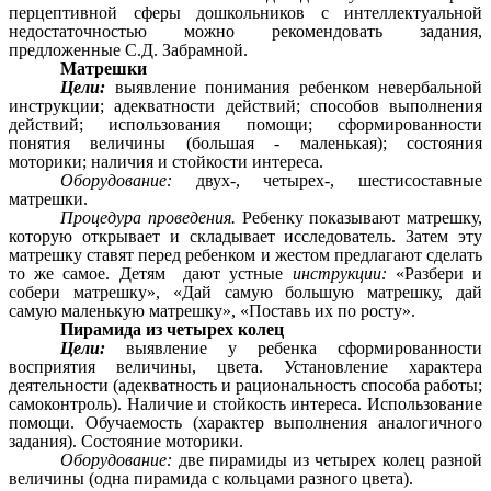
перцептивной сферы дошкольников с интеллектуальной
недостаточностью можно рекомендовать задания,
предложенные С.Д. Забрамной.
Матрешки
Цели:
выявление понимания ребенком невербальной
инструкции; адекватности действий; способов выполнения
действий; использования помощи; сформированности
понятия величины (большая - маленькая); состояния
моторики; наличия и стойкости интереса.
Оборудование:
двух-, четырех-, шестисоставные
матрешки.
Процедура проведения.
Ребенку показывают матрешку,
которую открывает и складывает исследователь. Затем эту
матрешку ставят перед ребенком и жестом предлагают сделать
то же самое. Детям дают устные
инструкции:
«Разбери и
собери матрешку», «Дай самую большую матрешку, дай
самую маленькую матрешку», «Поставь их по росту».
Пирамида из четырех колец
Цели:
выявление у ребенка сформированности
восприятия величины, цвета. Установление характера
деятельности (адекватность и рациональность способа работы;
самоконтроль). Наличие и стойкость интереса. Использование
помощи. Обучаемость (характер выполнения аналогичного
задания). Состояние моторики.
Оборудование:
две пирамиды из четырех колец разной
величины (одна пирамида с кольцами разного цвета).