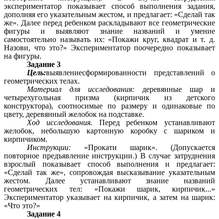
экспериментатор показывает способ выполнения задания,
дополняя его указательным жестом, и предлагает: «Сделай так
же». Далее перед ребенком раскладывают все геометрические
фигуры и выявляют знание названий и умение
самостоятельно называть их: «Покажи круг, квадрат и т. д.
Назови, что это?» Экспериментатор поочередно показывает
на фигуры.
Задание 3
Цель:
выявлениесформированности представлений о
геометрических телах.
Материал для исследования:
деревянные шар и
четырехугольная призма (кирпичик из детского
конструктора), соотносимые по размеру и одинаковые по
цвету, деревянный желобок на подставке.
Ход исследования.
Перед ребенком устанавливают
желобок, небольшую картонную коробку с шариком и
кирпичиком.
Инструкции:
«Прокати шарик». (Допускается
повторное предъявление инструкции.) В случае затруднения
взрослый показывает способ выполнения и предлагает:
«Сделай так же», сопровождая высказывание указательным
жестом. Далее устанавливают знание названий
геометрических тел: «Покажи шарик, кирпичик...»
Экспериментатор указывает на кирпичик, а затем на шарик:
«Что это?»
Задание 4