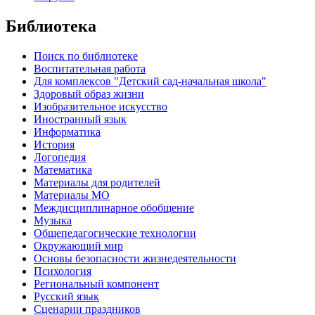
Библиотека
Поиск по библиотеке
Воспитательная работа
Для комплексов "Детский сад-начальная школа"
Здоровый образ жизни
Изобразительное искусство
Иностранный язык
Информатика
История
Логопедия
Математика
Материалы для родителей
Материалы МО
Междисциплинарное обобщение
Музыка
Общепедагогические технологии
Окружающий мир
Основы безопасности жизнедеятельности
Психология
Региональный компонент
Русский язык
Сценарии праздников