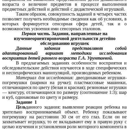
возраста о величине предметов в процессе выполнения
предметных действий и действий с дидактической игрушкой.
Таким образом, совокупность заданий в четырех частях
позволяет получить необходимые сведения как об условиях, в
которых формируется сенсорная сфера детей, так и о
возможностях усвоения ими сенсорных эталонов.
Первая часть.
Задания, направленные на
изучениеориентировочной деятельности детейпо
обследованию игрушек
Данные задания представляют собой
адаптированный вариант методики исследования
восприятия детей раннего возраста Г.А. Урунтаевой.
В предлагаемых заданиях особенности восприятия и
обследовательские действия изучаются в ходе специфических
и неспецифических манипуляций, производимых ребенком.
Материал для исследования:
двеодинаковые игрушки-
погремушки (шарики на ручке); пластмассовые машинки,
отличающиеся по цвету (белая и красная); резиновые игрушки
— кенгуру, отличающиеся по размеру (соотношение 1:3); шар
и куб, одинаковые по цвету и размеру.
Задание 1
Цель
данного задания: выявление реакции ребенка на
зрительно воспринимаемый объект. Ребенку показывают
погремушку на расстоянии 30 см от его глаз. Если он не
захватывает игрушку, то ее вкладывают ему в правую руку с
целью изучения и установления роли моторного компонента в