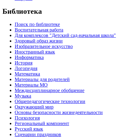
Библиотека
Поиск по библиотеке
Воспитательная работа
Для комплексов "Детский сад-начальная школа"
Здоровый образ жизни
Изобразительное искусство
Иностранный язык
Информатика
История
Логопедия
Математика
Материалы для родителей
Материалы МО
Междисциплинарное обобщение
Музыка
Общепедагогические технологии
Окружающий мир
Основы безопасности жизнедеятельности
Психология
Региональный компонент
Русский язык
Сценарии праздников