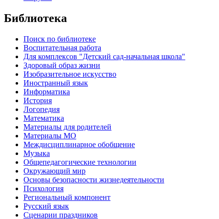
Библиотека
Поиск по библиотеке
Воспитательная работа
Для комплексов "Детский сад-начальная школа"
Здоровый образ жизни
Изобразительное искусство
Иностранный язык
Информатика
История
Логопедия
Математика
Материалы для родителей
Материалы МО
Междисциплинарное обобщение
Музыка
Общепедагогические технологии
Окружающий мир
Основы безопасности жизнедеятельности
Психология
Региональный компонент
Русский язык
Сценарии праздников