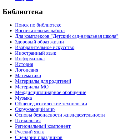
Библиотека
Поиск по библиотеке
Воспитательная работа
Для комплексов "Детский сад-начальная школа"
Здоровый образ жизни
Изобразительное искусство
Иностранный язык
Информатика
История
Логопедия
Математика
Материалы для родителей
Материалы МО
Междисциплинарное обобщение
Музыка
Общепедагогические технологии
Окружающий мир
Основы безопасности жизнедеятельности
Психология
Региональный компонент
Русский язык
Сценарии праздников