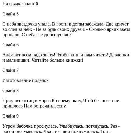
На грядке знаний
Слайд 5
С неба звездочка упала, В гости к детям забежала. Две кричат
во след за ней: «Не за будь своих друзей!» Сколько ярких звезд
пропало, С неба звездного упало?
Слайд 6
Алфавит всем надо знать! Чтобы книги нам читать! Девчонки
и мальчишки! Читайте больше книжки!
Слайд 7
Изготовление поделок
Слайд 8
Приучите птиц в мороз К своему окну, Чтоб без песен не
пришлось Нам встречать весну.
Слайд 9
Утром бабочка проснулась, Улыбнулась, потянулась. Раз -
росой она умылась, Два - изящно покружилась, Три -