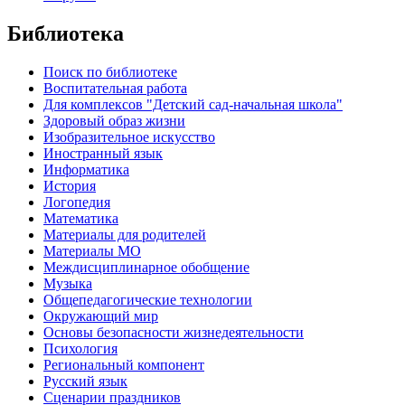
Библиотека
Поиск по библиотеке
Воспитательная работа
Для комплексов "Детский сад-начальная школа"
Здоровый образ жизни
Изобразительное искусство
Иностранный язык
Информатика
История
Логопедия
Математика
Материалы для родителей
Материалы МО
Междисциплинарное обобщение
Музыка
Общепедагогические технологии
Окружающий мир
Основы безопасности жизнедеятельности
Психология
Региональный компонент
Русский язык
Сценарии праздников