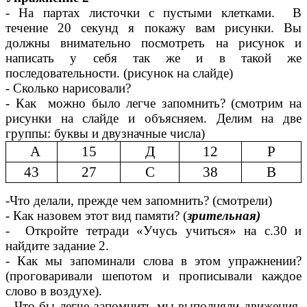
- На партах листочки с пустыми клетками. В
течение 20 секунд я покажу вам рисунки. Вы
должны внимательно посмотреть на рисунок и
написать у себя так же и в такой же
последовательности. (рисунок на слайде)
- Сколько нарисовали?
- Как можно было легче запомнить? (смотрим на
рисунки на слайде и объясняем. Делим на две
группы: буквы и двузначные числа)
А
15
Д
12
Р
43
27
С
38
В
-Что делали, прежде чем запомнить? (смотрели)
- Как назовем этот вид памяти? (
зрительная)
- Откройте тетради «Учусь учиться» на с.30 и
найдите задание 2.
- Как мы запоминали слова в этом упражнении?
(проговаривали шепотом и прописывали каждое
слово в воздухе).
- Что бы легче запомнить мы выполняли движения.