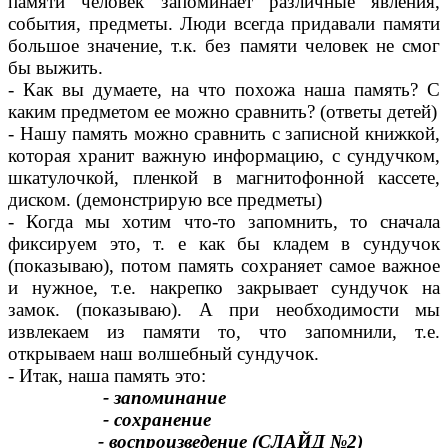
памяти человек запоминает различные явления,
события, предметы. Люди всегда придавали памяти
большое значение, т.к. без памяти человек не смог
бы выжить.
- Как вы думаете, на что похожа наша память? С
каким предметом ее можно сравнить? (ответы детей)
- Нашу память можно сравнить с записной книжкой,
которая хранит важную информацию, с сундучком,
шкатулочкой, пленкой в магнитофонной кассете,
диском. (демонстрирую все предметы)
- Когда мы хотим что-то запомнить, то сначала
фиксируем это, т. е как бы кладем в сундучок
(показываю), потом память сохраняет самое важное
и нужное, т.е. накрепко закрывает сундучок на
замок. (показываю). А при необходимости мы
извлекаем из памяти то, что запомнили, т.е.
открываем наш волшебный сундучок.
- Итак, наша память это:
- запоминание
- сохранение
- воспроизведение (СЛАЙД №2)