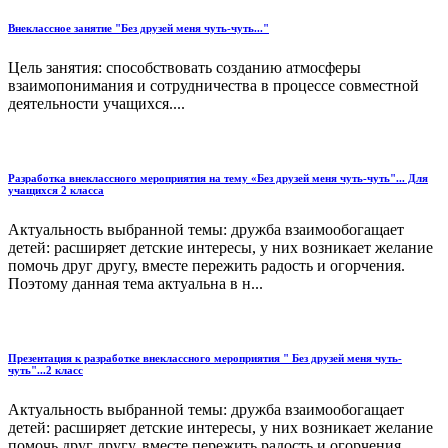
Внеклассное занятие "Без друзей меня чуть-чуть..."
Цель занятия: способствовать созданию атмосферы
взаимопонимания и сотрудничества в процессе совместной
деятельности учащихся....
Разработка внеклассного мероприятия на тему «Без друзей меня чуть-чуть"... Для
учащихся 2 класса
Актуальность выбранной темы: дружба взаимообогащает
детей: расширяет детские интересы, у них возникает желание
помочь друг другу, вместе пережить радость и огорчения.
Поэтому данная тема актуальна в н...
Презентация к разработке внеклассного мероприятия " Без друзей меня чуть-
чуть"...2 класс
Актуальность выбранной темы: дружба взаимообогащает
детей: расширяет детские интересы, у них возникает желание
помочь друг другу, вместе пережить радость и огорчения.