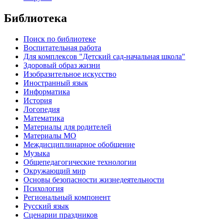
Библиотека
Поиск по библиотеке
Воспитательная работа
Для комплексов "Детский сад-начальная школа"
Здоровый образ жизни
Изобразительное искусство
Иностранный язык
Информатика
История
Логопедия
Математика
Материалы для родителей
Материалы МО
Междисциплинарное обобщение
Музыка
Общепедагогические технологии
Окружающий мир
Основы безопасности жизнедеятельности
Психология
Региональный компонент
Русский язык
Сценарии праздников