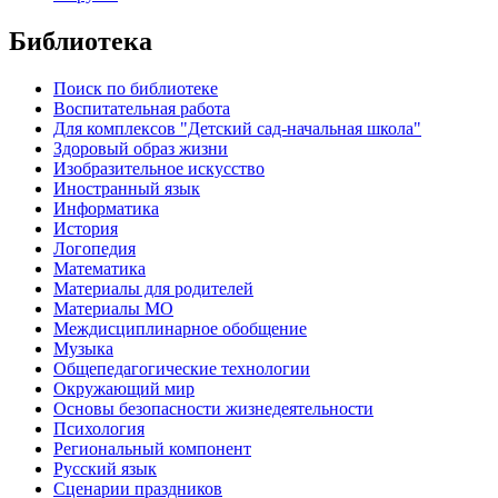
Библиотека
Поиск по библиотеке
Воспитательная работа
Для комплексов "Детский сад-начальная школа"
Здоровый образ жизни
Изобразительное искусство
Иностранный язык
Информатика
История
Логопедия
Математика
Материалы для родителей
Материалы МО
Междисциплинарное обобщение
Музыка
Общепедагогические технологии
Окружающий мир
Основы безопасности жизнедеятельности
Психология
Региональный компонент
Русский язык
Сценарии праздников