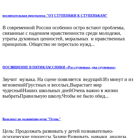
воспитательная программа "ОТ СТУПЕНЬКИ К СТУПЕНЬКАМ"
В современной России особенно остро встают проблемы,
связанные с падением нравственности среди молодежи,
утраты духовных ценностей, моральных и нравственных
принципов. Общество не перестало нужд...
ПОСВЯЩЕНИЕ В ПЯТИКЛАССНИКИ «Раз ступенька, два ступенька»
Звучит музыка. На сцене появляется ведущий:Из минут и из
мгновенийГрустных и веселых,Вырастает мир
чудесныйНаших школьных днейОчень важно в жизни
выбратьПравильную школу,Чтобы не было обид...
Конспект по развиитию речи "Осень"
Цель: Продолжать развивать у детей познавательно-
психические процессы Задачи:Развивать навыки анализа,