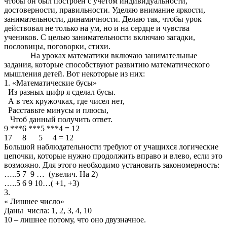
чтобы он был построен с учётом индивидуальности,
достоверности, правильности. Уделяю внимание яркости,
занимательности, динамичности. Делаю так, чтобы урок
действовал не только на ум, но и на сердце и чувства
учеников. С целью занимательности включаю загадки,
пословицы, поговорки, стихи.
На уроках математики включаю занимательные
задания, которые способствуют развитию математического
мышления детей. Вот некоторые из них:
1. «Математические бусы»
Из разных цифр я сделал бусы.
А в тех кружочках, где чисел нет,
Расставьте минусы и плюсы,
Чтоб данный получить ответ.
9 ***6 ***5 ***4 = 12
17 8 5 4 = 12
Большой наблюдательности требуют от учащихся логические
цепочки, которые нужно продолжить вправо и влево, если это
возможно. Для этого необходимо установить закономерность:
…..5 7 9 … (увелич. На 2)
…..5 6 9 10…( +1, +3)
3.
« Лишнее число»
Даны числа: 1, 2, 3, 4, 10
10 – лишнее потому, что оно двузначное.