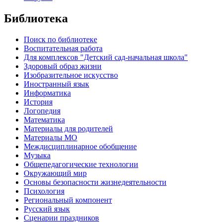
Библиотека
Поиск по библиотеке
Воспитательная работа
Для комплексов "Детский сад-начальная школа"
Здоровый образ жизни
Изобразительное искусство
Иностранный язык
Информатика
История
Логопедия
Математика
Материалы для родителей
Материалы МО
Междисциплинарное обобщение
Музыка
Общепедагогические технологии
Окружающий мир
Основы безопасности жизнедеятельности
Психология
Региональный компонент
Русский язык
Сценарии праздников