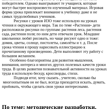
победителем. Однако выигрывают те учащиеся, которые
могут быстрее воспроизвести изученный материал. Игровая
форма урока привлекает внимание к учебнику даже и не
самых трудолюбивых учеников.
Рисунки с уроков ИЗО тоже использую на уроках
чтения и окружающего мира. Так по теме «Растения» дети
расположили рисунки по группам: растения леса, растения
сада, растения поля; по ним дети отвечали урок. Младшие
школьники любят рисовать, но чаще рисуют одно и тоже:
домик, цветы, солнце, пистолеты, самолёты и т. д. После
урока чтения я прошу нарисовать иллюстрацию к
прочитанному произведению. Дети выполняют эту работу с
большим желанием.
Особенно благоприятны для развития мышления,
внимания, интереса и многих других полезных качеств уроки
труда. В целях развития познавательной активности на уроках
труда я использую беседу, кроссворды, стихи.
Подводя итог, хочу сказать , учителю, сколько бы
многоопытным он не был, всегда приходится искать, думать,
пробовать, чтобы сделать свои уроки интересными.
По теме: методические разработки,