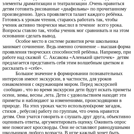
элементы драматизации и театрализации .Очень нравиться
детям готовить рисованные «диафильмы» по прочитанному
произведению. Здесь проявляется талант каждого ребёнка.
Готовясь к урокам чтения, стараюсь работать так, чтобы
ученик активно творчески мыслил в течение всего урока.
Вопросы ставлю так, чтобы ученик мог сравнивать и на этом
основании сделать вывод.
Особое место в системе развития речи школьника
занимает сочинение. Ведь именно сочинение – высшая форма
проявления творческих способностей ребёнка. Например, при
работе над сказкой С. Аксакова «Аленький цветочек» детям
предлагается представить себя этим волшебным цветком и
рассказать о «себе».
Большое значение в формировании познавательных
интересов имеют экскурсии, в частности, для уроков
ознакомления с окружающим миром. Перед экскурсией
сообщаю , что во время экскурсии дети будут искать приметы
осени, зимы, весны ,лета. Дети с удовольствием находят эти
приметы и наблюдают за изменениями, происходящими в
природе. На этих уроках часто использую(кроме загадок,
стихов , ребусов) работу по группам, что очень нравится
детям. Они учатся говорить и слушать друг друга, объективно
оценивать ответы, аргументировать оценку. Оживить опрос
мне помогают кроссворды. Они не оставляют равнодушными
школьников любого возраста. В игре каждый хочет быть