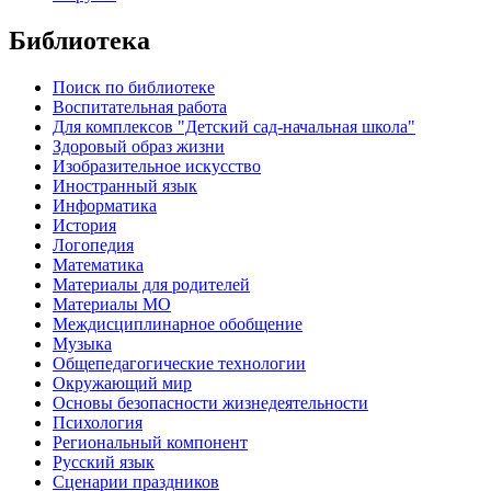
Библиотека
Поиск по библиотеке
Воспитательная работа
Для комплексов "Детский сад-начальная школа"
Здоровый образ жизни
Изобразительное искусство
Иностранный язык
Информатика
История
Логопедия
Математика
Материалы для родителей
Материалы МО
Междисциплинарное обобщение
Музыка
Общепедагогические технологии
Окружающий мир
Основы безопасности жизнедеятельности
Психология
Региональный компонент
Русский язык
Сценарии праздников