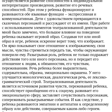
осуществляется развитие способностей к индивидуальной
интерпритации произведения, развитие его речевых
способностей. При этом у ребенка функционируют и
развиваются обе языковые функции – экспрессивная и
коммуникативная. Дети с удовольствием превращаются в
сказочных персонажей и рассуждают от их имени. При работе
с использованием элементов театрализованной деятельности
мной было замечено, что большое влияние на поведение
ребенка оказывает игровой образ. Создавая тот или иной
образ в игре, ребенок искренне верит тому, что изображает.
Он ярко показывает свое отношение к изображаемому, свои
мысли, чувства стремиться передать так, чтобы окружающие
поверили ему. Разыгрывая роль, ребенок не только подражает
действиям того или иного персонажа, но и передает его
отношение к людям, к обязанностям, его чувствам,
переживаниям. Речь ребенка более выразительна,
содержательна, образна, эмоционально окрашена. У него
улучшается монологическая, диалогическая речь, ее лексико-
грамматический строй. Театрализованная деятельность
является источником развития чувств, переживаний ребенка,
способствует приобщению его к социуму, развивает его
эмоциональную сферу, заставляет сочувствовать персонажам,
сопереживать разыгрываемые события. И как следствие, у
ребенка развиваются эмпатиии и антипатии к определенному
образу или действиям, совершаемым каким-либо героем.