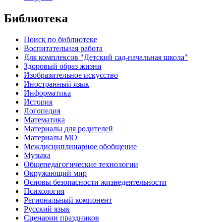
Библиотека
Поиск по библиотеке
Воспитательная работа
Для комплексов "Детский сад-начальная школа"
Здоровый образ жизни
Изобразительное искусство
Иностранный язык
Информатика
История
Логопедия
Математика
Материалы для родителей
Материалы МО
Междисциплинарное обобщение
Музыка
Общепедагогические технологии
Окружающий мир
Основы безопасности жизнедеятельности
Психология
Региональный компонент
Русский язык
Сценарии праздников