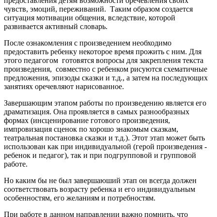
предоставления детям возможности оречевления своих
чувств, эмоций, переживаний. Таким образом создается
ситуация мотивации общения, вследствие, которой
развивается активный словарь.
После ознакомления с произведением необходимо
предоставить ребенку некоторое время прожить с ним. Для
этого педагогом готовятся вопросы для закрепления текста
произведения, совместно с ребенком рисуются схематичные
предложения, эпизоды сказки и т.д., а затем на последующих
занятиях оречевляют нарисованное.
Завершающим этапом работы по произведению является его
драматизация. Она проявляется в самых разнообразных
формах (инсценирование готового произведения,
импровизация сценок по хорошо знакомым сказкам,
театральная постановка сказки и т.д.). Этот этап может быть
использован как при индивидуальной (герой произведения -
ребенок и педагог), так и при подгрупповой и групповой
работе.
Но каким бы не был завершаюший этап он всегда должен
соответствовать возрасту ребенка и его индивидуальным
особенностям, его желаниям и потребностям.
При работе в данном направлении важно помнить, что