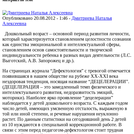
Опубликовано 20.08.2012 - 1:46 -
Дмитриева Наталья
Алексеевна
Дошкольный возраст – основной период развития личности,
который характеризуется становлением целостности сознания
как единства эмоциональной и интеллектуальной сферы,
становлением основ самостоятельности и творческой
индивидуальности ребенка в разных видах деятельности (Л.С.
Выготский, А.В. Запорожец и др.).
На страницах журнала “Дефектология” с тревогой отмечается
появившаяся в нашем обществе на рубеже ХХ-ХХI века
нездоровая тенденция, носящая название “ДЕЦЕЛЕРАЦИИ”.
(ДЕЦЕЛЕРАЦИЯ – это замедленный темп физического и
интеллектуального развития, недоразвитость эмоций,
моторики). Наиболее ярко проявление “децелерации”
наблюдается у детей дошкольного возраста. С каждым годом
число детей, имеющих умсвенную отсталость, выраженую в
той или иной степени, и речевые нарушения неуклонно
растет. По данным статистики на сегодняшний день 2 детей
из 10 нуждаются в специальной коррекционной работе. В
связи с этим перед педагогом-дефектологом стоит трудная