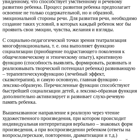
увиденному, что способствует умственному и речевому
развитию ребенка. Процесс развития ребенка предполагает
освоение не только содержательной, но и образной,
эмоциональной стороны речи. Для развития речи, необходимо
создание таких условий, в которых каждый ребенок мог бы
проявить свои эмоции, чувства, желания и взгляды.
С социально-педагогической точки зрения театрализация
многофункциональна, т. е. она выполняет функцию
социализации (приобщение подрастающего поколения к
общечеловеческому и этническому опыту), креативную
функцию (способность выявлять, формировать, развивать и
реализовывать творческий потенциал ребенка) развивающую
– терапевтическуюфункцию (лечебный эффект,
сказкотерапия), и самую основную, главная функцию –
лексико-образную. Перечисленные функции способствуют
быстрейшей социализации детей, а лексико-образная функция
дополнительно активизирует и развивает слухо-речевую
память ребенка.
Вышеназванное направление я реализую через чтение
художественного произведения, при котором происходит
индивидуальная интерпритация вербально – знаковых форм
произведения, а при воспроизведении ребенком (ответы на
вопросы,пересказе, повторении, драматизации и т.д.)