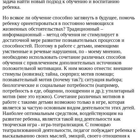
задача найти новый подход к обучению и воспитанию
ребенка.
Но всякое ли обучение способно заглянуть в будущее, помочь
ребенку ориентироваться в постоянно меняющихся
жизненных обстоятельствах? Традиционный –
информационный – метод обучения не стимулирует в
достаточной мере развитие познавательных процессов и
способностей. Поэтому в работе с детьми, имеющими
умственные и речевые нарушения, по - моему мнению,
необходимо использовать сочетание различных способов
обучения с привлечением дополнительных источников
положительной мотивации. К ним можно отнести: внешние
стимулы (новизна); тайна, сюрприз; мотив помощи;
познавательный мотив (почему так?); ситуация выбора;
биологические и социальные потребности (например,
потребность в еде, общении, поощрении и др.); утилитарный
мотив (мне это нужно). Сочетание различных мотивов в
работе с такими детьми возможно только в игре, которая
является за частую основным видом деятельности этих детей.
Наиболее оптимальным средством, воздействующим на
развитие ребенка, является такой вид деятельности как
творческая игра - игра-театрализация. С помощью
театрализованной деятельности, педагог побуждает ребенка к
высказыванию своих мыслей, эмоций, своего отношения к