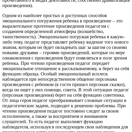
прочитанного в видах деятельности, собственно драматизация
произведения).
Одним из наиболее простых и доступных способов
эмоционального погружения ребенка в произведение – это
выразительное прочтение произведения педагогом с
созданием определенной атмосферы (волшебство,
таинственность). Эмоционально погружая ребенка в какую-
либо тему, педагог представляет ребенку видение того нового
знания, которым он будет овладевать шаг за шагом со своими
новыми друзьями – героями произведений, которые по мере
ознакомления с произведения будут появляться в поле зрения
ребенка. При чтении произведения педагог передает
эмоциональное отношение к рассказываемому, и берет на себя
функцию образца. Особый эмоциональный всплеск
наблюдается при непосредственном общение персонажа
произведения с ребенком (в гости пришел персонаж сказки),
когда он ищет у них помощи, совета. В этой ситуации педагог
(персонаж произведения) берет на себя функцию советника.
От лица героя педагог преобразовывает сложные ситуации в
педагогические задачи, подводит к решению проблемы. При
чтении произведения педагог постоянно следит за своим
исполнением, а также за восприятием и вниманием
слушателей. То есть педагог выполняет функцию
наблюдателя, используя в последующем свои наблюдения для