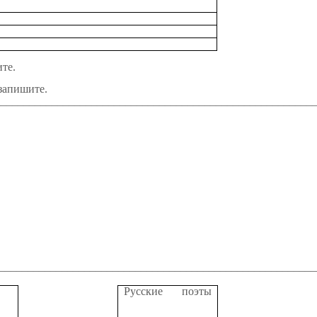
ите.
 запишите.
________________________________________________________
________________________________________________________
Русские поэты