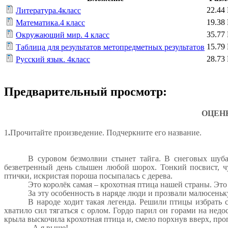
22.44
Литература.4класс
19.38
Математика.4 класс
35.77
Окружающий мир. 4 класс
15.79
Таблица для результатов метопредметных результатов
28.73
Русский язык. 4класс
Предварительный просмотр:
ОЦЕН
1
.
Прочитайте произведение. Подчеркните его название.
В суровом безмолвии стынет тайга. В снеговых шуба
безветренный день слышен любой шорох. Тонкий посвист, ч
птички, искристая пороша посыпалась с дерева.
Это королёк самая – крохотная птица нашей страны. Это
За эту особенность в наряде люди и прозвали малюсень
В народе ходит такая легенда. Решили птицы избрать с
хватило сил тягаться с орлом. Гордо парил он горами на недо
крыла выскочила крохотная птица и, смело порхнув вверх, про
- А я выше!