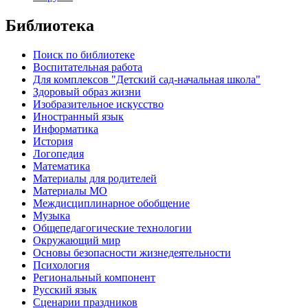
Библиотека
Поиск по библиотеке
Воспитательная работа
Для комплексов "Детский сад-начальная школа"
Здоровый образ жизни
Изобразительное искусство
Иностранный язык
Информатика
История
Логопедия
Математика
Материалы для родителей
Материалы МО
Междисциплинарное обобщение
Музыка
Общепедагогические технологии
Окружающий мир
Основы безопасности жизнедеятельности
Психология
Региональный компонент
Русский язык
Сценарии праздников