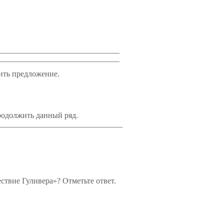
________________________________
______________________________
ить предложение.
родолжить данный ряд.
________________________________
ствие Гуливера»? Отметьте ответ.