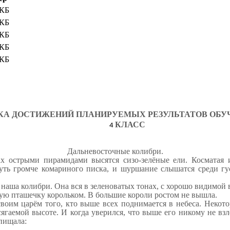
 КБ
 КБ
 КБ
 КБ
 КБ
КА ДОСТИЖЕНИЙ ПЛАНИРУЕМЫХ РЕЗУЛЬТАТОВ ОБУ
КЛАСС
Дальневосточные колибри.
х острыми пирамидами высятся сизо-зелёные ели. Косматая и
уть громче комариного писка, и шуршание слышатся среди гу
 наша колибри. Она вся в зеленоватых тонах, с хорошо видимой 
кую пташечку корольком. В большие короли ростом не вышла.
воим царём того, кто выше всех поднимается в небеса. Некото
сягаемой высоте. И когда уверился, что выше его никому не взл
пищала: