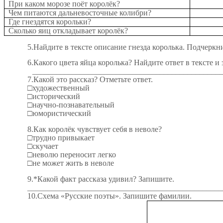
При каком морозе поёт королёк?
Чем питаются дальневосточные колибри?
Где гнездятся корольки?
Сколько яиц откладывает королёк?
5.Найдите в тексте описание гнезда королька. Подчеркн
6.Какого цвета яйца королька? Найдите ответ в тексте и
_______________________________________________
7.Какой это рассказ? Отметьте ответ.
□художественный
□исторический
□научно-познавательный
□юмористический
8.Как королёк чувствует себя в неволе?
□трудно привыкает
□скучает
□неволю переносит легко
□не может жить в неволе
9.*Какой факт рассказа удивил? Запишите.
_________________________________________________
10.Схема «Русские поэты». Запишите фамилии.