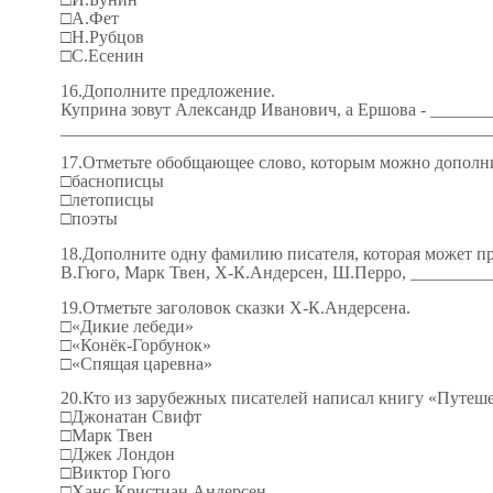
□А.Фет
□Н.Рубцов
□С.Есенин
16.Дополните предложение.
Куприна зовут Александр Иванович, а Ершова - _____
_________________________________________________
17.Отметьте обобщающее слово, которым можно дополн
□баснописцы
□летописцы
□поэты
18.Дополните одну фамилию писателя, которая может п
В.Гюго, Марк Твен, Х-К.Андерсен, Ш.Перро, ________
19.Отметьте заголовок сказки Х-К.Андерсена.
□«Дикие лебеди»
□«Конёк-Горбунок»
□«Спящая царевна»
20.Кто из зарубежных писателей написал книгу «Путеше
□Джонатан Свифт
□Марк Твен
□Джек Лондон
□Виктор Гюго
□Ханс Кристиан Андерсен