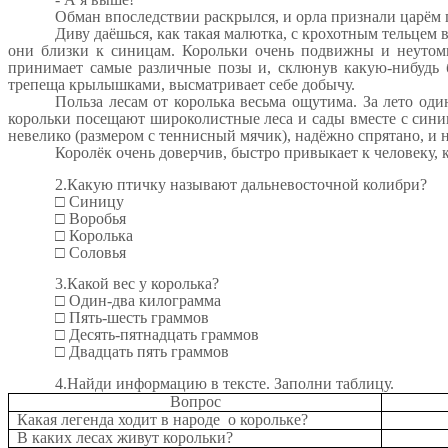
Обман впоследствии раскрылся, и орла признали царём 
Диву даёшься, как такая малютка, с крохотным тельцем 
они близки к синицам. Корольки очень подвижны и неутоми
принимает самые различные позы и, склюнув какую-нибудь бу
трепеща крылышками, высматривает себе добычу.
Польза лесам от королька весьма ощутима. За лето од
корольки посещают широколистные леса и сады вместе с синиц
невелико (размером с теннисный мячик), надёжно спрятано, и 
Королёк очень доверчив, быстро привыкает к человеку, 
2.Какую птичку называют дальневосточной колибри?
□ Синицу
□ Воробья
□ Королька
□ Соловья
3.Какой вес у королька?
□ Один-два килограмма
□ Пять-шесть граммов
□ Десять-пятнадцать граммов
□ Двадцать пять граммов
4.Найди информацию в тексте. Заполни таблицу.
Вопрос
Какая легенда ходит в народе о корольке?
В каких лесах живут корольки?