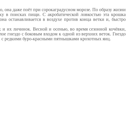
го, она даже поёт при сорокаградусном морозе. По образу жизни
ку в поисках пищи. С акробатической ловкостью эта крошка
она останавливается в воздухе против конца ветки и, быстро
 и их личинок. Весной и осенью, во время сезонной кочёвки,
ое гнездо с боковым входом к одной из верхних веток. Гнездо
тых с редкими буро-красными пятнышками крохотных яиц.