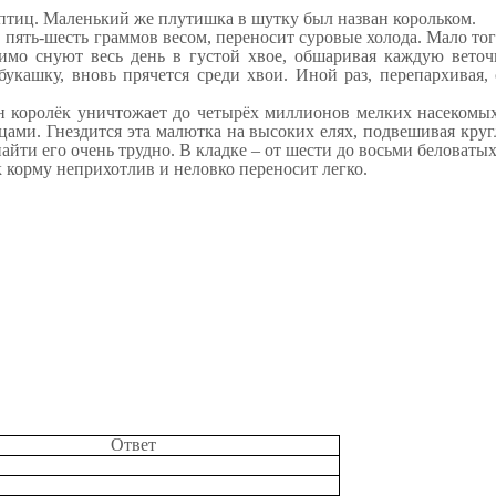
птиц. Маленький же плутишка в шутку был назван корольком.
в пять-шесть граммов весом, переносит суровые холода. Мало то
мо снуют весь день в густой хвое, обшаривая каждую веточ
кашку, вновь прячется среди хвои. Иной раз, перепархивая, 
ин королёк уничтожает до четырёх миллионов мелких насекомых
ами. Гнездится эта малютка на высоких елях, подвешивая кругл
найти его очень трудно. В кладке – от шести до восьми белова
к корму неприхотлив и неловко переносит легко.
Ответ