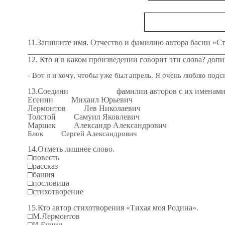
11.Запишите имя. Отчество и фамилию автора басни «Ст
_________________________________________________
12. Кто и в каком произведении говорит эти слова? допи
- Вот я и хочу, чтобы уже был апрель. Я очень люблю подс
13.Соедини фамилии авторов с их именами и 
Есенин Михаил Юрьевич
Лермонтов Лев Николаевич
Толстой Самуил Яковлевич
Маршак Александр Александрович
Блок Сергей Александрович
14.Отметь лишнее слово.
□повесть
□рассказ
□башня
□пословица
□стихотворение
15.Кто автор стихотворения «Тихая моя Родина».
□М.Лермонтов
□И.Бунин