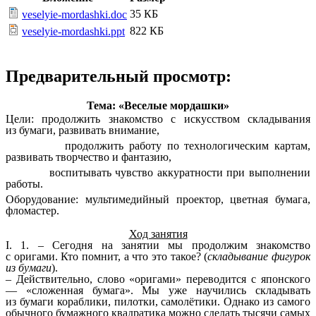
35 КБ
veselyie-mordashki.doc
822 КБ
veselyie-mordashki.ppt
Предварительный просмотр:
Тема: «Веселые мордашки»
Цели:
продолжить знакомство с искусством складывания
из бумаги, развивать внимание,
продолжить работу по технологическим картам,
развивать творчество и фантазию,
воспитывать чувство аккуратности при выполнении
работы.
Оборудование: мультимедийный проектор, цветная бумага,
фломастер.
Ход занятия
I. 1. – Сегодня на занятии мы продолжим знакомство
с оригами. Кто помнит, а что это такое? (
складывание фигурок
из бумаги
).
– Действительно, слово «оригами» переводится с японского
— «сложенная бумага». Мы уже научились складывать
из бумаги кораблики, пилотки, самолётики. Однако из самого
обычного бумажного квадратика можно сделать тысячи самых