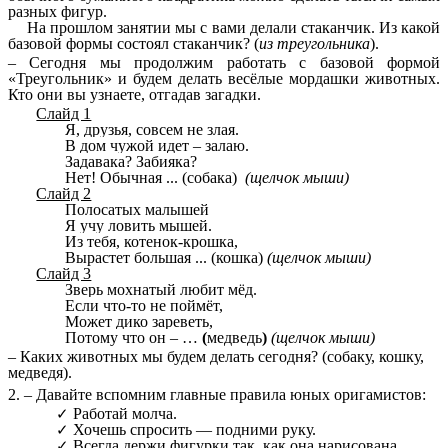
разных фигур.
На прошлом занятии мы с вами делали стаканчик. Из какой
базовой формы состоял стаканчик? (
из треугольника
).
– Сегодня мы продолжим работать с базовой формой
«Треугольник» и будем делать весёлые мордашки животных.
Кто они вы узнаете, отгадав загадки.
Слайд 1
Я, друзья, совсем не злая.
В дом чужой идет – залаю.
Задавака? Забияка?
Нет! Обычная ... (собака)
(щелчок мыши)
Слайд 2
Полосатых малышей
Я учу ловить мышей.
Из тебя, котенок-крошка,
Вырастет большая ... (кошка)
(щелчок мыши)
Слайд 3
Зверь мохнатый любит мёд.
Если что-то не поймёт,
Может дико зареветь,
Потому что он – …
(
медведь
)
(щелчок мыши)
– Каких животных мы будем делать сегодня? (собаку, кошку,
медведя).
2. – Давайте вспомним главные правила юных оригамистов:
Работай молча.
Хочешь спросить — подними руку.
Всегда держи фигурки так, как она нарисована