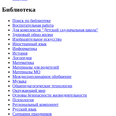
Библиотека
Поиск по библиотеке
Воспитательная работа
Для комплексов "Детский сад-начальная школа"
Здоровый образ жизни
Изобразительное искусство
Иностранный язык
Информатика
История
Логопедия
Математика
Материалы для родителей
Материалы МО
Междисциплинарное обобщение
Музыка
Общепедагогические технологии
Окружающий мир
Основы безопасности жизнедеятельности
Психология
Региональный компонент
Русский язык
Сценарии праздников