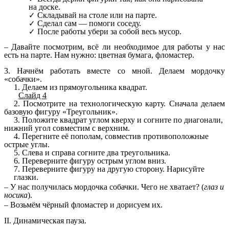
на доске.
Складывай на столе или на парте.
Сделал сам — помоги соседу.
После работы убери за собой весь мусор.
– Давайте посмотрим, всё ли необходимое для работы у нас
есть на парте. Нам нужно: цветная бумага, фломастер.
3. Начнём работать вместе со мной. Делаем мордочку
«собачки».
1. Делаем из прямоугольника квадрат.
Слайд 4
2. Посмотрите на технологическую карту. Сначала делаем
базовую фигуру «Треугольник».
3. Положите квадрат углом кверху и согните по диагонали,
нижний угол совместим с верхним.
4. Перегните её пополам, совместив противоположные
острые углы.
5. Слева и справа согните два треугольника.
6. Переверните фигуру острым углом вниз.
7. Переверните фигуру на другую сторону. Нарисуйте
глазки.
– У нас получилась мордочка собачки. Чего не хватает? (
глаз и
носика
).
– Возьмём чёрный фломастер и дорисуем их.
II. Динамическая пауза.