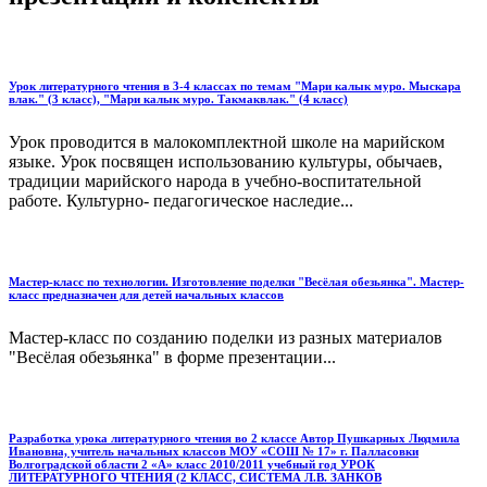
Урок литературного чтения в 3-4 классах по темам "Мари калык муро. Мыскара
влак." (3 класс), "Мари калык муро. Такмаквлак." (4 класс)
Урок проводится в малокомплектной школе на марийском
языке. Урок посвящен использованию культуры, обычаев,
традиции марийского народа в учебно-воспитательной
работе. Культурно- педагогическое наследие...
Мастер-класс по технологии. Изготовление поделки "Весёлая обезьянка". Мастер-
класс предназначен для детей начальных классов
Мастер-класс по созданию поделки из разных материалов
"Весёлая обезьянка" в форме презентации...
Разработка урока литературного чтения во 2 классе Автор Пушкарных Людмила
Ивановна, учитель начальных классов МОУ «СОШ № 17» г. Палласовки
Волгоградской области 2 «А» класс 2010/2011 учебный год УРОК
ЛИТЕРАТУРНОГО ЧТЕНИЯ (2 КЛАСС, СИСТЕМА Л.В. ЗАНКОВ