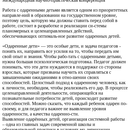
Международная научно-практическая конференция
Работа с одаренными детьми является одним из приоритетных
направле-ний в образовании на государственном уровне,
поэтому цель, которую мы должны ставить перед собой в
работе, состоит в разработке и реализации си-стемы
планомерных и целенаправленных действий,
обеспечивающих оптималь-ное развитие одаренных детей.
«Одаренные дети» — это особые дети, и задача педагогов -
понять их, направить все усилия на то, чтобы передать им
свой опыт и знания. Чтобы рабо-тать с одаренными детьми,
нужна большая психологическая подготовка. Педагог должен
понимать, что эти дети нуждаются в поддержке со стороны
взрослых, которые призваны научить их справляться с
завышенными ожиданиями в отно-шении своих
способностей. Целостный подход к одаренному человеку, как
к личности, необходим, чтобы реализовать его дар. В процессе
целенаправленной деятельности, опирающейся на
познавательные потребности детей, происходит развитие
способностей. Можно сказать, что каждый ребенок одарен по-
своему, и для педагога важнее не выявление уровня
одаренности, а качества одаренно-сти.
Выявление одарённых детей, организация системной работы
– одна из главных задач современной школы и
образовательной практики в условиях мо-дернизации