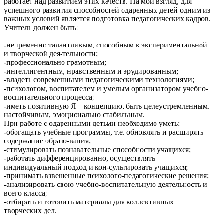
работает над развитием этих качеств. На мой взгляд, для
успешного развития способностей одаренных детей одним из
важных условий является подготовка педагогических кадров.
Учитель должен быть:
-непременно талантливым, способным к экспериментальной
и творческой дея-тельности;
-профессионально грамотным;
-интеллигентным, нравственным и эрудированным;
-владеть современными педагогическими технологиями;
-психологом, воспитателем и умелым организатором учебно-
воспитательного процесса;
-иметь позитивную Я – концепцию, быть целеустремленным,
настойчивым, эмоционально стабильным.
При работе с одаренными детьми необходимо уметь:
-обогащать учебные программы, т.е. обновлять и расширять
содержание образо-вания;
-стимулировать познавательные способности учащихся;
-работать дифференцированно, осуществлять
индивидуальный подход и кон-сультировать учащихся;
-принимать взвешенные психолого-педагогические решения;
-анализировать свою учебно-воспитательную деятельность и
всего класса;
-отбирать и готовить материалы для коллективных
творческих дел.