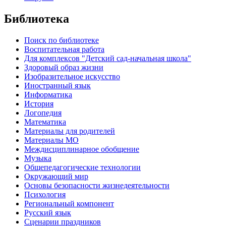
Библиотека
Поиск по библиотеке
Воспитательная работа
Для комплексов "Детский сад-начальная школа"
Здоровый образ жизни
Изобразительное искусство
Иностранный язык
Информатика
История
Логопедия
Математика
Материалы для родителей
Материалы МО
Междисциплинарное обобщение
Музыка
Общепедагогические технологии
Окружающий мир
Основы безопасности жизнедеятельности
Психология
Региональный компонент
Русский язык
Сценарии праздников