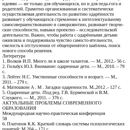
идеями — не только для обучающихся, но и для педа-гога и
родителей. Грамотно организованная и систематически
осуществляемая деятельность по развитию одарённости
развивает у обучающихся стремление к интеллектуальному
самосовершенствованию и саморазвитию, развивает творче-
ские способности, навыки проектно – исследовательской
деятельности. Важно, чтобы работа с одарёнными детьми
оживляла и поддерживала чувство самосто-ятельности,
смелость в отступлении от общепринятого шаблона, поиск
нового способа решения.
Литература
1. Волков И.П. Много ли в школе талантов. — М., 2012.- 56 с.
2. Гильбух Ю.З. Внимание: одаренные дети. — М., 2010. – 79
с.
3. Лейтес Н.С. Умственные способности и возраст. — М.,
2011. – 279 с.
4. Матюшкин A . M . Загадки одаренности. М.,2012 .- 127 с.
5. Одаренные дети. /Под ред. Г.В. Бурменской и В.М.
Слуцкого. — М., 2011. – 376 с.
АКТУАЛЬНЫЕ ПРОБЛЕМЫ СОВРЕМЕННОГО
ОБРАЗОВАНИЯ
Международная научно-практическая конференция
58
6. Платонов К.К. Краткий словарь системы психологических
понятий: М.204 – 171 с.