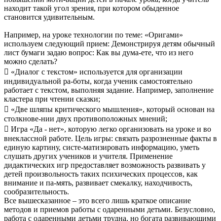
находит такой угол зрения, при котором обыденное
становится удивительным.
Например, на уроке технологии по теме: «Оригами»
используем следующий прием: Демонстрируя детям обычный
лист бумаги задаю вопрос: Как вы дума-ете, что из него
можно сделать?
 «Диалог с текстом» используется для организации
индивидуальной ра-боты, когда ученик самостоятельно
работает с текстом, выполняя задание. Например, заполнение
кластера при чтении сказки;
 «Две шляпы критического мышления», который основан на
столкнове-нии двух противоположных мнений;
 Игра «Да - нет», которую легко организовать на уроке и во
внеклассной работе. Цель игры: связать разрозненные факты в
единую картину, систе-матизировать информацию, уметь
слушать других учеников и учителя. Применение
дидактических игр предоставляет возможность развивать у
детей произвольность таких психических процессов, как
внимание и па-мять, развивает смекалку, находчивость,
сообразительность.
Все вышесказанное – это всего лишь краткое описание
методов и приемов работы с одаренными детьми. Безусловно,
работа с одаренными детьми трудна, но богата развивающими