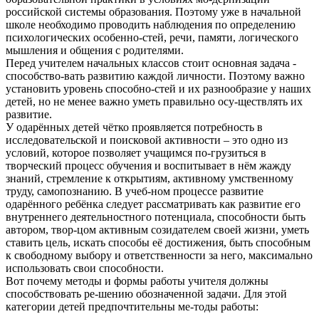
российской системы образования. Поэтому уже в начальной
школе необходимо проводить наблюдения по определению
психологических особенно-стей, речи, памяти, логического
мышления и общения с родителями.
Перед учителем начальных классов стоит основная задача -
способство-вать развитию каждой личности. Поэтому важно
установить уровень способно-стей и их разнообразие у наших
детей, но не менее важно уметь правильно осу-ществлять их
развитие.
У одарённых детей чётко проявляется потребность в
исследовательской и поисковой активности – это одно из
условий, которое позволяет учащимся по-грузиться в
творческий процесс обучения и воспитывает в нём жажду
знаний, стремление к открытиям, активному умственному
труду, самопознанию. В учеб-ном процессе развитие
одарённого ребёнка следует рассматривать как развитие его
внутреннего деятельностного потенциала, способности быть
автором, твор-цом активным созидателем своей жизни, уметь
ставить цель, искать способы её достижения, быть способным
к свободному выбору и ответственности за него, максимально
использовать свои способности.
Вот почему методы и формы работы учителя должны
способствовать ре-шению обозначенной задачи. Для этой
категории детей предпочтительны ме-тоды работы: