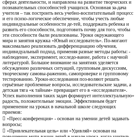
сферах деятельности, и направлена на развитие творческих и
познавательных способностей учащихся. Основная за-дача
учителя – так построить весь учебно-воспитательный процесс
и его психо-логическое обеспечение, чтобы учесть любые
индивидуальные особенности де-тей, поддержать ребенка и
развить его способности, подготовить почву для того, чтобы
эти способности были реализованы. Уроки окружающего
мира и занятия кружка «Юный исследователь». По-могают
максимально реализовать дифференциацию обучения,
индивидуальный подход, применяя разные методы работы: -
наблюдение, эксперимент, исследо-вание, работа с научной
литературой. Большое внимание на занятиях уделяется
обсуждению различных ситуаций, групповым дискуссиям,
творческому самовы-ражению, самопроверке и групповому
тестированию. Уроки-исследования поз-воляют решать
серьёзные проблемные вопросы, исследовательские задачи, а
детская тяга «к тайнам» превращает его в «исследователя».
Успех выполнения таких задач формирует интеллектуальную»
радость, положительные эмоции. Эффективным будет
применение на уроках в начальной школе следующих
приемов:
 «Пресс-конференция» - основан на умении детей задавать
вопросы;
 «Привлекательная цель» или «Удивляй» основан на
повышении моти-вации детей в начале урока, когда учитель