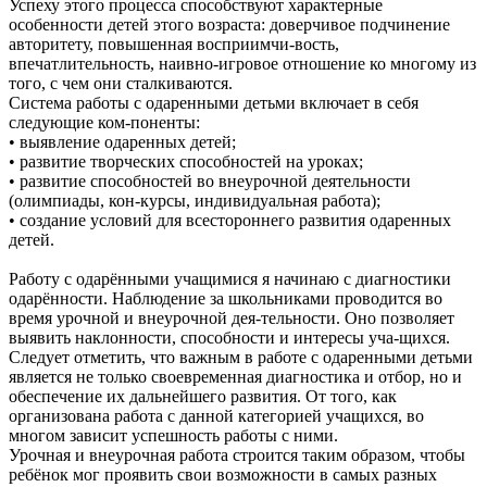
Успеху этого процесса способствуют характерные
особенности детей этого возраста: доверчивое подчинение
авторитету, повышенная восприимчи-вость,
впечатлительность, наивно-игровое отношение ко многому из
того, с чем они сталкиваются.
Система работы с одаренными детьми включает в себя
следующие ком-поненты:
• выявление одаренных детей;
• развитие творческих способностей на уроках;
• развитие способностей во внеурочной деятельности
(олимпиады, кон-курсы, индивидуальная работа);
• создание условий для всестороннего развития одаренных
детей.
Работу с одарёнными учащимися я начинаю с диагностики
одарённости. Наблюдение за школьниками проводится во
время урочной и внеурочной дея-тельности. Оно позволяет
выявить наклонности, способности и интересы уча-щихся.
Следует отметить, что важным в работе с одаренными детьми
является не только своевременная диагностика и отбор, но и
обеспечение их дальнейшего развития. От того, как
организована работа с данной категорией учащихся, во
многом зависит успешность работы с ними.
Урочная и внеурочная работа строится таким образом, чтобы
ребёнок мог проявить свои возможности в самых разных