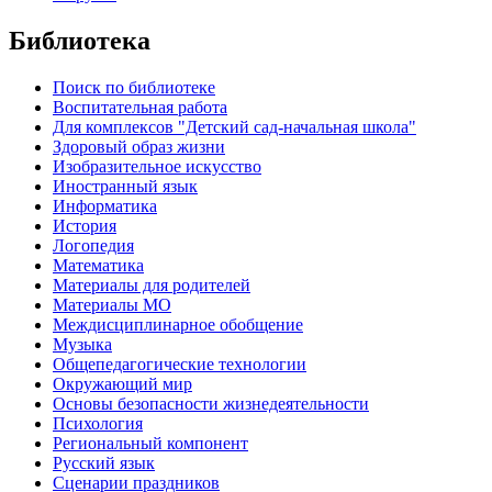
Библиотека
Поиск по библиотеке
Воспитательная работа
Для комплексов "Детский сад-начальная школа"
Здоровый образ жизни
Изобразительное искусство
Иностранный язык
Информатика
История
Логопедия
Математика
Материалы для родителей
Материалы МО
Междисциплинарное обобщение
Музыка
Общепедагогические технологии
Окружающий мир
Основы безопасности жизнедеятельности
Психология
Региональный компонент
Русский язык
Сценарии праздников