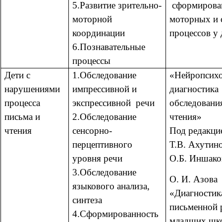
5.Развитие зрительно-
сформирова
моторной
моторных и 
координации
процессов у 
6.Познавательные
процессы
Дети с
1.Обследование
«Нейропсихо
нарушениями
импрессивной и
диагностика
процесса
экспрессивной речи
обследовани
письма и
2.Обследование
чтения»
чтения
сенсорно-
Под редакци
перцептивного
Т.В. Ахутин
уровня речи
О.Б. Иншако
3.Обследование
О. И. Азова
языкового анализа,
«Диагностик
синтеза
письменной 
4.Сформированность
младших шк