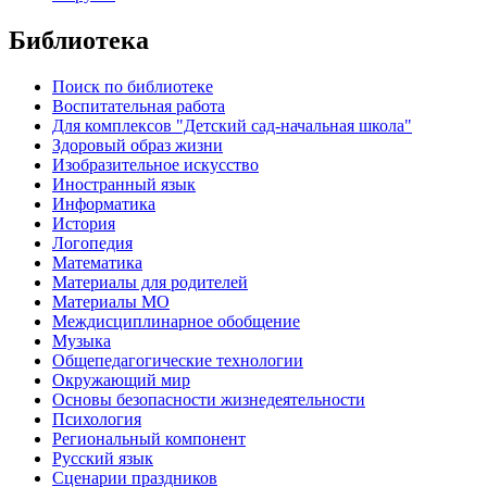
Библиотека
Поиск по библиотеке
Воспитательная работа
Для комплексов "Детский сад-начальная школа"
Здоровый образ жизни
Изобразительное искусство
Иностранный язык
Информатика
История
Логопедия
Математика
Материалы для родителей
Материалы МО
Междисциплинарное обобщение
Музыка
Общепедагогические технологии
Окружающий мир
Основы безопасности жизнедеятельности
Психология
Региональный компонент
Русский язык
Сценарии праздников