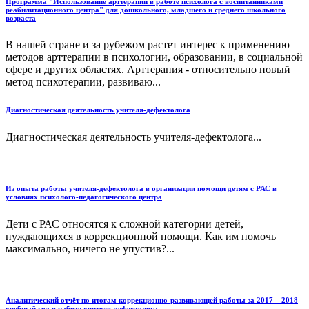
Программа "Использование арттерапии в работе психолога с воспитанниками
реабилитационного центра" для дошкольного, младшего и среднего школьного
возраста
В нашей стране и за рубежом растет интерес к применению
методов арттерапии в психологии, образовании, в социальной
сфере и других областях. Арттерапия - относительно новый
метод психотерапии, развиваю...
Диагностическая деятельность учителя-дефектолога
Диагностическая деятельность учителя-дефектолога...
Из опыта работы учителя-дефектолога в организации помощи детям с РАС в
условиях психолого-педагогического центра
Дети с РАС относятся к сложной категории детей,
нуждающихся в коррекционной помощи. Как им помочь
максимально, ничего не упустив?...
Аналитический отчёт по итогам коррекционно-развивающей работы за 2017 – 2018
учебный год в работе учителя-дефектолога