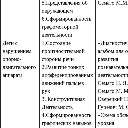
5.Представления об
Семаго М.М
окружающем
6.Сформированность
графомоторной
деятельности
Дети с
1.Состояние
«Диагностич
нарушением
произносительной
альбом для 
опорно-
стороны речи
развития
двигательного
2.Развитие тонких
познаватель
аппарата
дифференцированных
деятельности
движений пальцев
Семаго Н. Я.
рук
Семаго М. М
3. Конструктивная
Озерецкий Н
Деятельность
Гуревич М. 
4.Сформированность
«Схема обсл
графических навыков
уровня