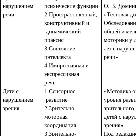
нарушением
психические функции
О. В. Домни
речи
2.Пространственный,
«Тестовая ди
конструктивный и
Обследовани
динамический
общей и мел
праксис
моторики у д
3.Состояние
лет с наруш
интеллекта
речи»
4.Импрессивная и
экспрессивная
речь
Дети с
1.Сенсорное
«Методика о
нарушением
развитие
уровня разв
зрения
2.Зрительно-
зрительного
моторная
детей с нар
координация
зрения»
3.Зрительно-
Под редакци