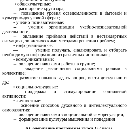
• общекультурные:
расширение кругозора;
повышение уровня осведомлённости в бытовой и
культурно-досуговой сферах;
• учебно-познавательные:
умения организации учебно-познавательной
деятельности;
овладение приёмами действий в нестандартных
ситуациях, эвристическими методами решения проблем;
• информационные:
— умение получать, анализировать и отбирать
необходимую информацию из различных источников;
• коммуникативные:
овладение навыками работы в группе;
владение различными социальными ролями в
коллективе;
развитие навыков задать вопрос, вести дискуссию и
др.;
• социально-трудовые:
— поддержка и стимулирование социальной
активности;
• личностные:
освоение способов духовного и интеллектуального
саморазвития;
овладение навыками эмоциональной саморегуляции;
формирование культуры мышления и поведения
6.Содержание программы курса
(
32 часа)