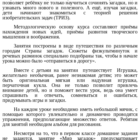
позволяет ребёнку не только научиться сочинять загадки, но и
узнавать много нового и полезного. А ещё, изучая загадки,
дети начинают знакомиться с теорией решения
изобретательских задач (ТРИЗ).
Методологическую основу курса составляют приёмы
нахождения новых идей, приёмы развития творческого
мышления и воображения.
Занятия построены в виде путешествия по различным
городам Страны загадок. Сюжеты физкультминуток и
речевых разминок специально подобраны так, чтобы в начале
урока можно было «отправиться в дорогу».
Вместе с детьми на занятии путешествует Игрушка,
желательно необычная, ранее незнакомая детям; это может
быть оригинальная мягкая или надувная игрушка,
перчаточная кукла. Она не только позволит привлечь
внимание детей, но и поможет вести урок, ведь она умеет
спрашивать и отвечать, сомневаться и ошибаться,
придумывать игры и загадки.
На каждом уроке необходимо иметь небольшой мячик, с
помощью которого увлекательно и динамично проводятся
упражнения, предполагающие множество ответов. Ребятам
для занятий необходим альбом для рисования.
Несмотря на то, что в первом классе домашние задания
не задаются, занятие «Мир загадок» предусматривает