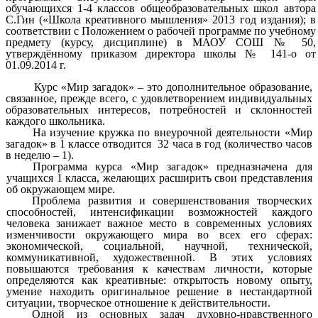
обучающихся 1-4 классов общеобразовательных школ автора
С.Гин («Школа креативного мышления» 2013 год издания); в
соответствии с Положением о рабочей программе по учебному
предмету (курсу, дисциплине) в МАОУ СОШ № 50,
утверждённому приказом директора школы № 141-о от
01.09.2014 г.
Курс «Мир загадок» – это дополнительное образование,
связанное, прежде всего, с удовлетворением индивидуальных
образовательных интересов, потребностей и склонностей
каждого школьника.
На изучение кружка по внеурочной деятельности «Мир
загадок» в 1 классе отводится 32 часа в год (количество часов
в неделю – 1).
Программа курса «Мир загадок» предназначена для
учащихся 1 класса, желающих расширить свои представления
об окружающем мире.
Проблема развития и совершенствования творческих
способностей, интенсификации возможностей каждого
человека занижает важное место в современных условиях
изменчивости окружающего мира во всех его сферах:
экономической, социальной, научной, технической,
коммуникативной, художественной. В этих условиях
повышаются требования к качествам личности, которые
определяются как креативные: открытость новому опыту,
умение находить оригинальное решение в нестандартной
ситуации, творческое отношение к действительности.
Одной из основных задач духовно-нравственного