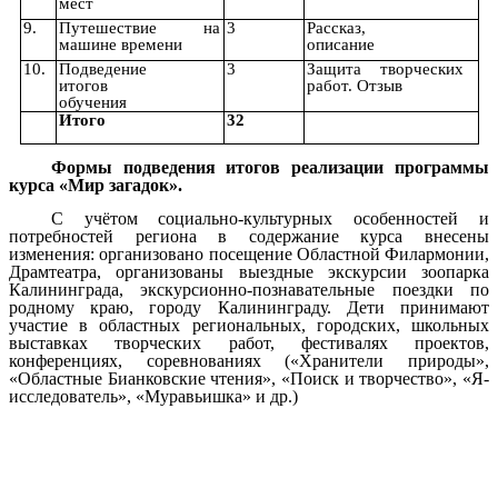
мест
9.
Путешествие на
3
Рассказ,
машине времени
описание
10.
Подведение
3
Защита творческих
итогов
работ. Отзыв
обучения
Итого
32
Формы подведения итогов реализации программы
курса «Мир загадок».
С учётом социально-культурных особенностей и
потребностей региона в содержание курса внесены
изменения: организовано посещение Областной Филармонии,
Драмтеатра, организованы выездные экскурсии зоопарка
Калининграда, экскурсионно-познавательные поездки по
родному краю, городу Калининграду. Дети принимают
участие в областных региональных, городских, школьных
выставках творческих работ, фестивалях проектов,
конференциях, соревнованиях («Хранители природы»,
«Областные Бианковские чтения», «Поиск и творчество», «Я-
исследователь», «Муравьишка» и др.)