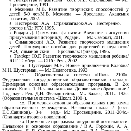
Просвещение, 1991.
Межиева М.В. Развитие творческих способностей у
детей 5-9 лет/М.В. Межиева. — Ярославль: Академия
развития, 2002.
Нестеренко А.А. Страназагадок/А.А. Нестеренко. —
ростов н/Д.: РГУ, 1995.
Родари Д. Грамматика фантазии: Введение в искусство
придумывания историй/Д- Родари. — М.: Самокат, 2011.
Симановский А.Э. Развитие творческого мышления
детей. Популярное пособие для родителей и педагогов/
А.Э,,|?щманов-ский. — Ярославль: Гривзрр, 1996.
Тамберг Ю.Г. Развитие творческого мышления ребенка/
Ю.Г. Тамберг. — СПб.: Речь, 2002.
Шустерман М.Н. Новые приключения Колобка/
М.Н. Шустерман. — М.: Педагогика, 1993.
Образовательная система «Школа 2100».
Федеральный государственный образовательный стандарт.
Примерная основная образовательная программа. В 2-х
книгах. Книга 1. Начальная школа. Дошкольное образование /
Под науч. Ред. Д.И. Фельдштейна. –М.: Баласс, 2011.- 192с.
(Образовательная система «Школа 2100»).
Примерная основная образовательная программа
образовательного учреждения. Начальная школа / (сост.
Е.С.Савинов).- 3-е изд.- М.: Просвещение, 2011.-204с.-
(Стандарты второго поколения).
Примерные программы внеурочной деятельности.
Начальное и основное образование / В.А. Горский, А. А.
Тимофеев, Д. В. Смирнов и др.; под ред. В.А. Горского. – 2