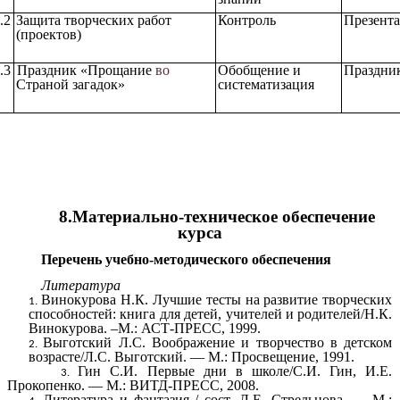
.2
Защита творческих работ
Контроль
Презент
(проектов)
.3
Праздник «Прощание
во
Обобщение и
Праздни
Страной загадок»
систематизация
8.Материально-техническое обеспечение
курса
Перечень учебно-методического обеспечения
Литература
Винокурова Н.К. Лучшие тесты на развитие творческих
способностей: книга для детей, учителей и родителей/Н.К.
Винокурова. –М.: АСТ-ПРЕСС, 1999.
Выготский Л.С. Воображение и творчество в детском
возрасте/Л.С. Выготский. — М.: Просвещение, 1991.
Гин С.И. Первые дни в школе/С.И. Гин, И.Е.
Прокопенко. — М.: ВИТД-ПРЕСС, 2008.
Литература и фантазия / сост. Л.Е. Стрельцова. — М.: