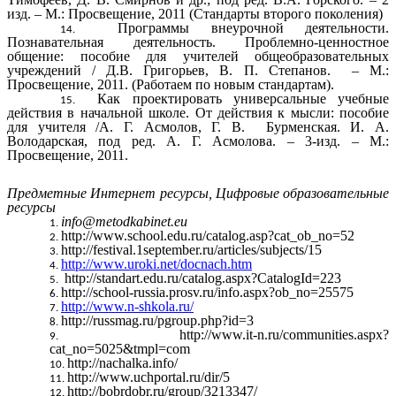
изд. – М.: Просвещение, 2011 (Стандарты второго поколения)
Программы внеурочной деятельности.
Познавательная деятельность. Проблемно-ценностное
общение: пособие для учителей общеобразовательных
учреждений / Д.В. Григорьев, В. П. Степанов. – М.:
Просвещение, 2011. (Работаем по новым стандартам).
Как проектировать универсальные учебные
действия в начальной школе. От действия к мысли: пособие
для учителя /А. Г. Асмолов, Г. В. Бурменская. И. А.
Володарская, под ред. А. Г. Асмолова. – 3-изд. – М.:
Просвещение, 2011.
Предметные Интернет ресурсы, Цифровые образовательные
ресурсы
info@metodkabinet.eu
http://www.school.edu.ru/catalog.asp?cat_ob_no=52
http://festival.1september.ru/articles/subjects/15
http://www.uroki.net/docnach.htm
http://standart.edu.ru/catalog.aspx?CatalogId=223
http://school-russia.prosv.ru/info.aspx?ob_no=25575
http://www.n-shkola.ru/
http://russmag.ru/pgroup.php?id=3
http://www.it-n.ru/communities.aspx?
cat_no=5025&tmpl=com
http://nachalka.info/
http://www.uchportal.ru/dir/5
http://bobrdobr.ru/group/3213347/