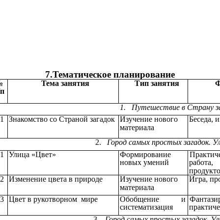
7.Тематическое планирование
№
Тема занятия
Тип занятия
Ф
/п
1. Путешествие в Страну
.1
Знакомство со Страной загадок
Изучение
нового
Беседа, 
материала
2.
Город самых простых загадок
.1
Улица «Цвет»
Формирование
Практич
новых умений
работа,
продукт
.2
Изменение цвета в природе
Изучение
нового
Игра,
пр
материала
.3
Цвет в
рукотворном
мире
Обобщение и
Фанта
систематизация
практиче
3
. Город самых простых загадок.