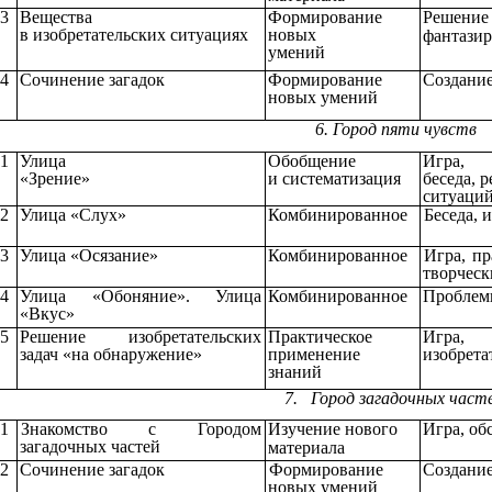
.3
Вещества
Формирование
Решение
в
изобретательских
ситуациях
новых
фантази
умений
.4
Сочинение
загадок
Формирование
Создани
новых умений
6. Город пяти чув
.1
Улица
Обобщение
Игра,
«Зрение»
и систематизация
беседа, 
ситуаци
.2
Улица «Слух»
Комбинированное
Беседа, 
.3
Улица «Осязание»
Комбинированное
Игра, пр
творческ
.4
Улица «Обоняние». Улица
Комбинированное
Проблемн
«Вкус»
.5
Решение изобретательских
Практическое
Игра,
задач «на обнаружение»
применение
изобрета
знаний
7. Город загадочных 
.1
Знакомство с Городом
Изучение
нового
Игра, об
загадочных
частей
материала
.2
Сочинение загадок
Формирование
Создани
новых умений