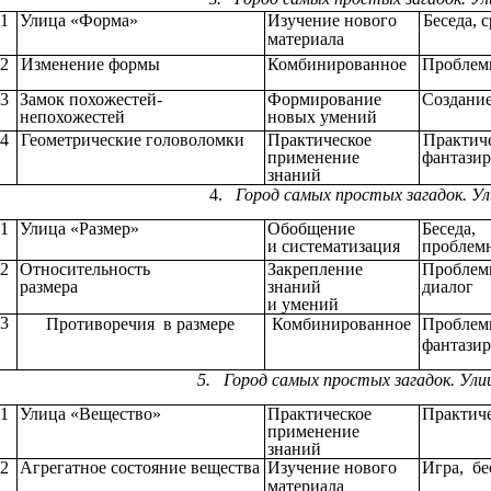
.1
Улица «Форма»
Изучение
нового
Беседа, 
материала
.2
Изменение формы
Комбинированное
Проблем
.3
Замок похожестей-
Формирование
Создани
непохожестей
новых умений
.4
Геометрические головоломки
Практическое
Практиче
применение
фантази
знаний
4.
Город самых простых загадок.
.1
Улица
«Размер»
Обобщение
Беседа,
и систематизация
проблем
.2
Относительность
Закрепление
Пробле
размера
знаний
диалог
и умений
.3
Противоречия в
размере
Комбинированное
Проблем
фантази
5. Город самых простых загадок. 
.1
Улица
«Вещество»
Практическое
Практиче
применение
знаний
.2
Агрегатное
состояние
вещества
Изучение
нового
Игра,
бе
материала