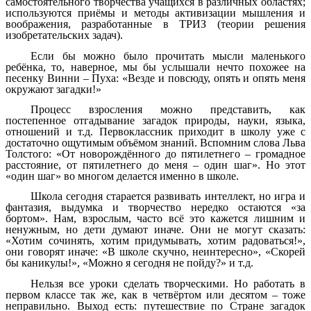
самостоятельного творчества учащихся в различных областях;
используются приёмы и методы активизации мышления и
воображения, разработанные в ТРИЗ (теории решения
изобретательских задач).
Если бы можно было прочитать мысли маленького
ребёнка, то, наверное, мы бы услышали нечто похожее на
песенку Винни – Пуха: «Везде и повсюду, опять и опять меня
окружают загадки!»
Процесс взросления можно представить, как
постепенное отгадывание загадок природы, науки, языка,
отношений и т.д. Первоклассник приходит в школу уже с
достаточно ощутимым объёмом знаний. Вспомним слова Льва
Толстого: «От новорождённого до пятилетнего – громадное
расстояние, от пятилетнего до меня – один шаг». Но этот
«один шаг» во многом делается именно в школе.
Школа сегодня старается развивать интеллект, но игра и
фантазия, выдумка и творчество нередко остаются «за
бортом». Нам, взрослым, часто всё это кажется лишним и
ненужным, но дети думают иначе. Они не могут сказать:
«Хотим сочинять, хотим придумывать, хотим радоваться!»,
они говорят иначе: «В школе скучно, неинтересно», «Скорей
бы каникулы!», «Можно я сегодня не пойду?» и т.д.
Нельзя все уроки сделать творческими. Но работать в
первом классе так же, как в четвёртом или десятом – тоже
неправильно. Выход есть: путешествие по Стране загадок