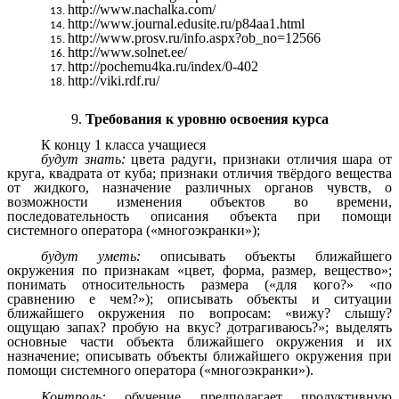
http://www.nachalka.com/
http://www.journal.edusite.ru/p84aa1.html
http://www.prosv.ru/info.aspx?ob_no=12566
http://www.solnet.ee/
http://pochemu4ka.ru/index/0-402
http://viki.rdf.ru/
9.
Требования к уровню освоения курса
К концу 1 класса учащиеся
будут знать:
цвета радуги, признаки отличия шара от
круга, квадрата от куба; признаки отличия твёрдого вещества
от жидкого, назначение различных органов чувств, о
возможности изменения объектов во времени,
последовательность описания объекта при помощи
системного оператора («многоэкранки»);
будут уметь:
описывать объекты ближайшего
окружения по признакам «цвет, форма, размер, вещество»;
понимать относительность размера («для кого?» «по
сравнению е чем?»); описывать объекты и ситуации
ближайшего окружения по вопросам: «вижу? слышу?
ощущаю запах? пробую на вкус? дотрагиваюсь?»; выделять
основные части объекта ближайшего окружения и их
назначение; описывать объекты ближайшего окружения при
помощи системного оператора («многоэкранки»).
Контроль:
обучение предполагает продуктивную