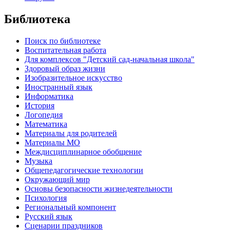
Библиотека
Поиск по библиотеке
Воспитательная работа
Для комплексов "Детский сад-начальная школа"
Здоровый образ жизни
Изобразительное искусство
Иностранный язык
Информатика
История
Логопедия
Математика
Материалы для родителей
Материалы МО
Междисциплинарное обобщение
Музыка
Общепедагогические технологии
Окружающий мир
Основы безопасности жизнедеятельности
Психология
Региональный компонент
Русский язык
Сценарии праздников