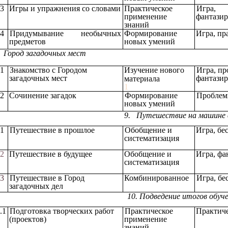
.3
Игры и упражнения со словами
Практическое
Игра,
применение
фантази
знаний
.4
Придумывание необычных
Формирование
Игра, пр
предметов
новых умений
8. Город загадо
.1
Знакомство с Городом
Изучение
нового
Игра, пр
загадочных мест
фантази
материала
1
.2
Сочинение загадок
Формирование
Проблем
новых умений
9. Путешествие на машине
.1
Путешествие в прошлое
Обобщение и
Игра, бе
систематизация
.2
Путешествие в будущее
Обобщение и
Игра, фа
систематизация
.3
Путешествие в Город
Комбинированное
Игра, бе
загадочных дел
10. Подведение итогов об
.1
Подготовка творческих работ
Практическое
Практиче
(проектов)
применение
знаний