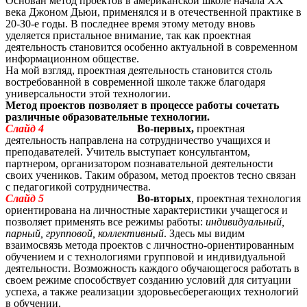
Основан метод проектов в американской школе начала ХХ
века Джоном Дьюи, применялся и в отечественной практике в
20-З0-е годы. В последнее время этому методу вновь
уделяется пристальное внимание, так как проектная
деятельность становится особенно актуальной в современном
информационном обществе.
На мой взгляд, проектная деятельность становится столь
востребованной в современной школе также благодаря
универсальности этой технологии.
Метод проектов позволяет в процессе работы сочетать
различные образовательные технологии.
Слайд 4
Во-первых,
проектная
деятельность направлена на сотрудничество учащихся и
преподавателей. Учитель выступает консультантом,
партнером, организатором познавательной деятельности
своих учеников. Таким образом, метод проектов тесно связан
с педагогикой сотрудничества.
Слайд 5
Во-вторых
, проектная технология
ориентирована на личностные характеристики учащегося и
позволяет применять все режимы работы:
индивидуальный,
парный, групповой, коллективный
. Здесь мы видим
взаимосвязь метода проектов с личностно-ориентированным
обучением и с технологиями групповой и индивидуальной
деятельности. Возможность каждого обучающегося работать в
своем режиме способствует созданию условий для ситуации
успеха, а также реализации здоровьесберегающих технологий
в обучении.