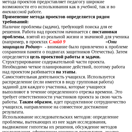
метода проектов предоставляет педагогу широкие
возможности его использования как в
учебной,
так и во
внеклассной
работе.
Применение метода проектов определяется рядом
требований:
Наличие проблемы (задачи), требующей поиска для ее
решения. Работа над проектом начинается с
постановки
проблемы
, взятой из реальной жизни и значимой для ученика
(например, в проектах
Слайд 9
«
Они
защищали Родину
» - внимание было привлечено к проблеме
сохранения памяти о подвигах защитников Отечества). Затем
определяется
цель проектной работы и задачи.
Структурирование содержательной части проекта.
Необходимо четкое планирование действий, поэтому работа
над проектом разбивается
на этапы
.
Самостоятельная деятельность учащихся. Используется
распределение (если имеется в виду групповая работа)
заданий для каждого участника, которые учащиеся
выполняют в течение определенного отрезка времени. Это
требует ответственности участников проекта за свою часть
работы.
Таким образом
, идет продуктивное сотрудничество
учащихся, направленное на совместное достижение
результата.
Использование исследовательских методов: определение
проблемы, вытекающих из нее задач исследования,
выдвижение гипотезы их решения, обсуждение методов
исследования, оформление конечных результатов, анализ