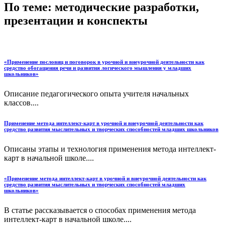
По теме: методические разработки,
презентации и конспекты
«Применение пословиц и поговорок в урочной и внеурочной деятельности как
средство обогащения речи и развития логического мышления у младших
школьников»
Описание педагогического опыта учителя начальных
классов....
Применение метода интеллект-карт в урочной и внеурочной деятельности как
средство развития мыслительных и творческих способностей младших школьников
Описаны этапы и технология применения метода интеллект-
карт в начальной школе....
«Применение метода интеллект-карт в урочной и внеурочной деятельности как
средство развития мыслительных и творческих способностей младших
школьников»
В статье рассказывается о способах применения метода
интеллект-карт в начальной школе....