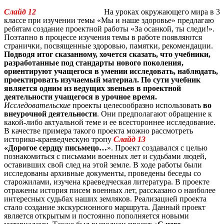
Слайд 12
На уроках окружающего мира в 3
классе при изучении темы «Мы и наше здоровье» предлагаю
ребятам создание проектной работы «За осанкой, ты следи!».
Поэтапно в процессе изучения темы в работе появляются
странички, посвященные здоровью, памятки, рекомендации.
Подводя итог сказанному, хочется сказать, что учебники,
разработанные под стандарты нового поколения,
ориентируют учащегося в умении исследовать, наблюдать,
проектировать изучаемый материал. По сути учебник
является одним из ведущих звеньев в проектной
деятельности учащегося в урочное время.
Исследовательские
проекты целесообразно использовать
во
внеурочной деятельности
. Они предполагают обращение к
какой-либо актуальной теме и ее всестороннее исследование.
В качестве примера такого проекта можно рассмотреть
историко-краеведческую тропу
Слайд 13
«Дорогое сердцу письмецо…
». Проект создавался с целью
познакомиться с письмами военных лет и судьбами людей,
оставивших свой след на этой земле. В ходе работы были
исследованы архивные документы, проведены беседы со
старожилами, изучена краеведческая литература. В проекте
отражены история писем военных лет, рассказано о наиболее
интересных судьбах наших земляков. Реализацией проекта
стало создание экскурсионного маршрута. Данный проект
является открытым и постоянно пополняется новыми