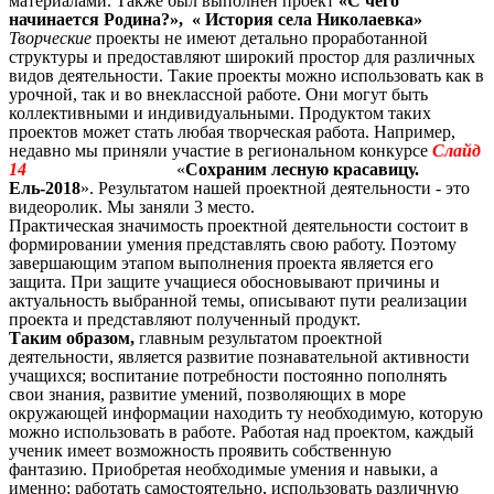
материалами. Также был выполнен проект
«С чего
начинается Родина?», « История села Николаевка»
Творческие
проекты не имеют детально проработанной
структуры и предоставляют широкий простор для различных
видов деятельности. Такие проекты можно использовать как в
урочной, так и во внеклассной работе. Они могут быть
коллективными и индивидуальными. Продуктом таких
проектов может стать любая творческая работа. Например,
недавно мы приняли участие в региональном конкурсе
Слайд
14
«
Сохраним лесную красавицу.
Ель-2018
». Результатом нашей проектной деятельности - это
видеоролик. Мы заняли 3 место.
Практическая значимость проектной деятельности состоит в
формировании умения представлять свою работу. Поэтому
завершающим этапом выполнения проекта является его
защита. При защите учащиеся обосновывают причины и
актуальность выбранной темы, описывают пути реализации
проекта и представляют полученный продукт.
Таким образом,
главным результатом проектной
деятельности, является развитие познавательной активности
учащихся; воспитание потребности постоянно пополнять
свои знания, развитие умений, позволяющих в море
окружающей информации находить ту необходимую, которую
можно использовать в работе. Работая над проектом, каждый
ученик имеет возможность проявить собственную
фантазию.
Приобретая необходимые умения и навыки, а
именно: работать самостоятельно, использовать различную