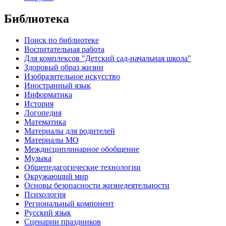
Библиотека
Поиск по библиотеке
Воспитательная работа
Для комплексов "Детский сад-начальная школа"
Здоровый образ жизни
Изобразительное искусство
Иностранный язык
Информатика
История
Логопедия
Математика
Материалы для родителей
Материалы МО
Междисциплинарное обобщение
Музыка
Общепедагогические технологии
Окружающий мир
Основы безопасности жизнедеятельности
Психология
Региональный компонент
Русский язык
Сценарии праздников