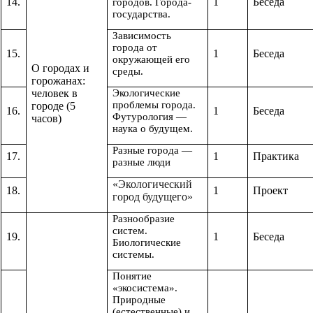
14.
1
Беседа
городов. Города-
государства.
Зависимость
города от
15.
1
Беседа
окружающей его
О городах и
среды.
горожанах:
человек в
Экологические
проблемы города.
городе (5
16.
1
Беседа
Футурология —
часов)
наука о будущем.
Разные города —
17.
1
Практика
разные люди
«Экологический
18.
1
Проект
город будущего»
Разнообразие
систем.
19.
1
Беседа
Биологические
системы.
Понятие
«экосистема».
Природные
(естественные) и