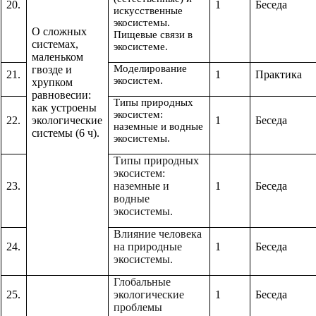
20.
1
Беседа
искусственные
экосистемы.
О сложных
Пищевые связи в
системах,
экосистеме.
маленьком
Моделирование
гвозде и
21.
1
Практика
экосистем.
хрупком
равновесии:
Типы природных
как устроены
экосистем:
22.
экологические
1
Беседа
наземные и водные
системы (6 ч).
экосистемы.
Типы природных
экосистем:
23.
наземные и
1
Беседа
водные
экосистемы.
Влияние человека
24.
на природные
1
Беседа
экосистемы.
Глобальные
25.
экологические
1
Беседа
проблемы