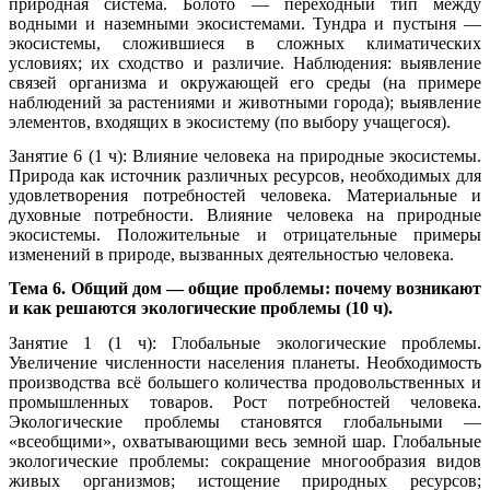
природная система. Болото — переходный тип между
водными и наземными экосистемами. Тундра и пустыня —
экосистемы, сложившиеся в сложных климатических
условиях; их сходство и различие. Наблюдения: выявление
связей организма и окружающей его среды (на примере
наблюдений за растениями и животными города); выявление
элементов, входящих в экосистему (по выбору учащегося).
Занятие 6 (1 ч): Влияние человека на природные экосистемы.
Природа как источник различных ресурсов, необходимых для
удовлетворения потребностей человека. Материальные и
духовные потребности. Влияние человека на природные
экосистемы. Положительные и отрицательные примеры
изменений в природе, вызванных деятельностью человека.
Тема 6. Общий дом — общие проблемы: почему возникают
и как решаются экологические проблемы (10 ч).
Занятие 1 (1 ч): Глобальные экологические проблемы.
Увеличение численности населения планеты. Необходимость
производства всё большего количества продовольственных и
промышленных товаров. Рост потребностей человека.
Экологические проблемы становятся глобальными —
«всеобщими», охватывающими весь земной шар. Глобальные
экологические проблемы: сокращение многообразия видов
живых организмов; истощение природных ресурсов;