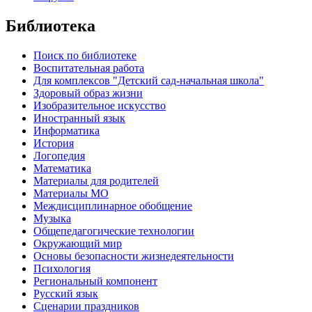
Библиотека
Поиск по библиотеке
Воспитательная работа
Для комплексов "Детский сад-начальная школа"
Здоровый образ жизни
Изобразительное искусство
Иностранный язык
Информатика
История
Логопедия
Математика
Материалы для родителей
Материалы МО
Междисциплинарное обобщение
Музыка
Общепедагогические технологии
Окружающий мир
Основы безопасности жизнедеятельности
Психология
Региональный компонент
Русский язык
Сценарии праздников