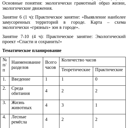
Основные понятия: экологически грамотный образ жизни,
экологические движения.
Занятие 6 (1 ч): Практическое занятие: «Выявление наиболее
замусоренных территорий в городе. Карта – схема
экологически «грязных» зон в городе».
Занятие 7-10 (4 ч): Практическое занятие: Экологический
проект «Спасти и сохранить!»
Тематическое планирование
№
Количество часов
Наименование
Всего
п/
разделов
часов
Теоретические
Практические
п
1.
Введение
1
1
0
2.
Среда
4
2
2
обитания
3.
Жизнь
4
3
1
животных
4.
Лесные
4
2
2
ремёсла