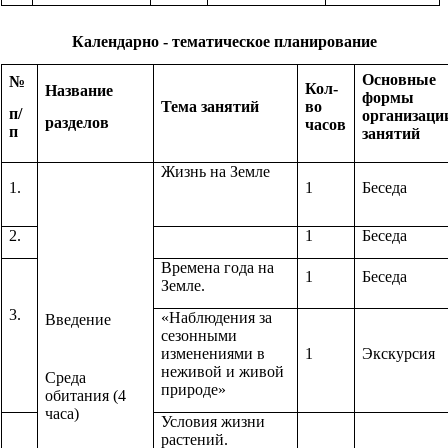
Календарно - тематическое планирование
Основные
№
Кол-
Название
формы
Тема занятий
во
п/
организаци
разделов
часов
п
занятий
Жизнь на Земле
1.
1
Беседа
2.
1
Беседа
Времена года на
1
Беседа
Земле.
3.
«Наблюдения за
Введение
сезонными
изменениями в
1
Экскурсия
неживой и живой
Среда
природе»
обитания (4
часа)
Условия жизни
растений.