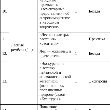
народные
промыслы.
Элементарные
10.
1
Беседа
представления об
антропоморфизме
в народном
творчестве.
«Лесная палитра:
11.
растения-
1
Практика
красители»
Лесные
ремёсла (4 ч).
Лес — кормилец и
12.
1
Беседа
врачеватель
«Экскурсия на
выставку
пейзажной и
анималистической
13.
живописи,
1
Экскурсия
фотовыставка,
посвящённые
природе (салон
«Культура»)».
Появление