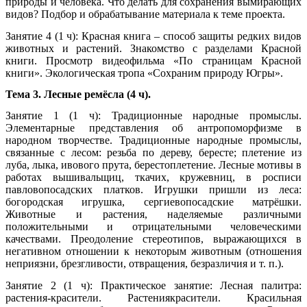
природы и человека. Что делать для сохранения вымирающих
видов? Подбор и обрабатывание материала к теме проекта.
Занятие 4 (1 ч): Красная книга – способ защиты редких видов
животных и растений. Знакомство с разделами Красной
книги. Просмотр видеофильма «По страницам Красной
книги». Экологическая тропа «Сохраним природу Югры».
Тема 3. Лесные ремёсла (4 ч).
Занятие 1 (1 ч): Традиционные народные промыслы.
Элементарные представления об антропоморфизме в
народном творчестве. Традиционные народные промыслы,
связанные с лесом: резьба по дереву, бересте; плетение из
луба, лыка, ивового прута, берестоплетение. Лесные мотивы в
работах вышивальщиц, ткачих, кружевниц, в росписи
павловопосадских платков. Игрушки пришли из леса:
богородская игрушка, сергиевопосадские матрёшки.
Животные и растения, наделяемые различными
положительными и отрицательными человеческими
качествами. Преодоление стереотипов, выражающихся в
негативном отношении к некоторым животным (отношения
неприязни, брезгливости, отвращения, безразличия и т. п.).
Занятие 2 (1 ч): Практическое занятие: Лесная палитра:
растения-красители. Растениякрасители. Красильная