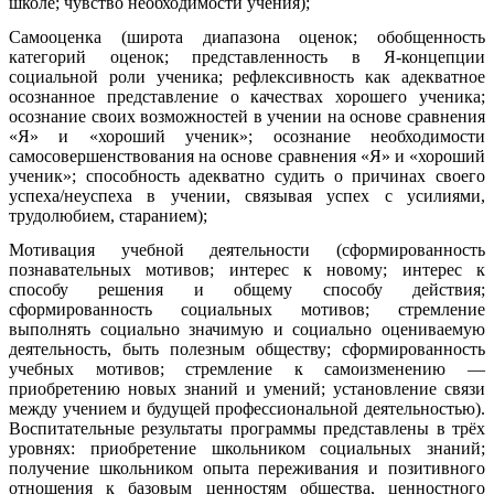
школе; чувство необходимости учения);
Самооценка (широта диапазона оценок; обобщенность
категорий оценок; представленность в Я-концепции
социальной роли ученика; рефлексивность как адекватное
осознанное представление о качествах хорошего ученика;
осознание своих возможностей в учении на основе сравнения
«Я» и «хороший ученик»; осознание необходимости
самосовершенствования на основе сравнения «Я» и «хороший
ученик»; способность адекватно судить о причинах своего
успеха/неуспеха в учении, связывая успех с усилиями,
трудолюбием, старанием);
Мотивация учебной деятельности (сформированность
познавательных мотивов; интерес к новому; интерес к
способу решения и общему способу действия;
сформированность социальных мотивов; стремление
выполнять социально значимую и социально оцениваемую
деятельность, быть полезным обществу; сформированность
учебных мотивов; стремление к самоизменению —
приобретению новых знаний и умений; установление связи
между учением и будущей профессиональной деятельностью).
Воспитательные результаты программы представлены в трёх
уровнях: приобретение школьником социальных знаний;
получение школьником опыта переживания и позитивного
отношения к базовым ценностям общества, ценностного