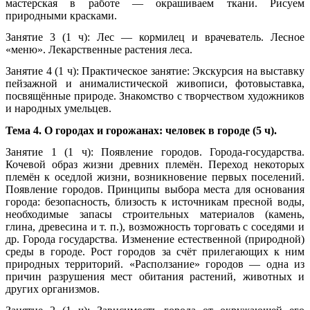
мастерская в работе — окрашиваем ткани. Рисуем
природными красками.
Занятие 3 (1 ч): Лес — кормилец и врачеватель. Лесное
«меню». Лекарственные растения леса.
Занятие 4 (1 ч): Практическое занятие: Экскурсия на выставку
пейзажной и анималистической живописи, фотовыставка,
посвящённые природе. Знакомство с творчеством художников
и народных умельцев.
Тема 4. О городах и горожанах: человек в городе (5 ч).
Занятие 1 (1 ч): Появление городов. Города-государства.
Кочевой образ жизни древних племён. Переход некоторых
племён к оседлой жизни, возникновение первых поселений.
Появление городов. Принципы выбора места для основания
города: безопасность, близость к источникам пресной воды,
необходимые запасы строительных материалов (камень,
глина, древесина и т. п.), возможность торговать с соседями и
др. Города государства. Изменение естественной (природной)
среды в городе. Рост городов за счёт прилегающих к ним
природных территорий. «Расползание» городов — одна из
причин разрушения мест обитания растений, животных и
других организмов.