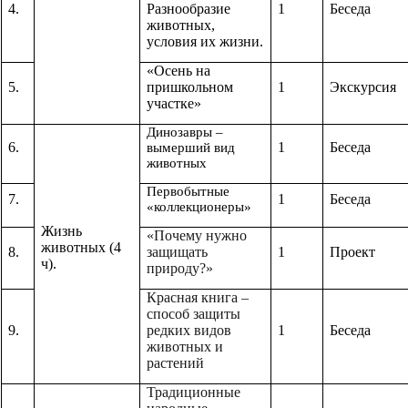
4.
Разнообразие
1
Беседа
животных,
условия их жизни.
«Осень на
5.
пришкольном
1
Экскурсия
участке»
Динозавры –
6.
1
Беседа
вымерший вид
животных
Первобытные
7.
1
Беседа
«коллекционеры»
Жизнь
«Почему нужно
животных (4
8.
защищать
1
Проект
ч).
природу?»
Красная книга –
способ защиты
9.
редких видов
1
Беседа
животных и
растений
Традиционные