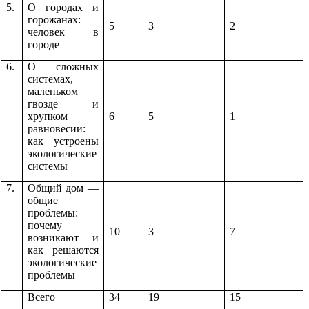
5.
О городах и
горожанах:
5
3
2
человек в
городе
6.
О сложных
системах,
маленьком
гвозде и
хрупком
6
5
1
равновесии:
как устроены
экологические
системы
7.
Общий дом —
общие
проблемы:
почему
10
3
7
возникают и
как решаются
экологические
проблемы
Всего
34
19
15