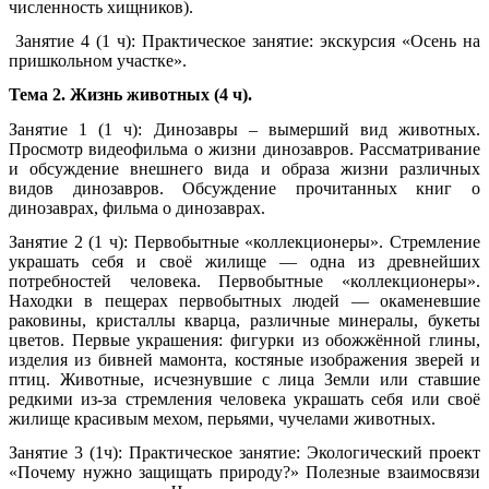
численность хищников).
Занятие 4 (1 ч): Практическое занятие: экскурсия «Осень на
пришкольном участке».
Тема 2. Жизнь животных (4 ч).
Занятие 1 (1 ч): Динозавры – вымерший вид животных.
Просмотр видеофильма о жизни динозавров. Рассматривание
и обсуждение внешнего вида и образа жизни различных
видов динозавров. Обсуждение прочитанных книг о
динозаврах, фильма о динозаврах.
Занятие 2 (1 ч): Первобытные «коллекционеры». Стремление
украшать себя и своё жилище — одна из древнейших
потребностей человека. Первобытные «коллекционеры».
Находки в пещерах первобытных людей — окаменевшие
раковины, кристаллы кварца, различные минералы, букеты
цветов. Первые украшения: фигурки из обожжённой глины,
изделия из бивней мамонта, костяные изображения зверей и
птиц. Животные, исчезнувшие с лица Земли или ставшие
редкими из-за стремления человека украшать себя или своё
жилище красивым мехом, перьями, чучелами животных.
Занятие 3 (1ч): Практическое занятие: Экологический проект
«Почему нужно защищать природу?» Полезные взаимосвязи