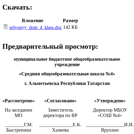
Скачать:
Вложение
Размер
142 КБ
zelyonyy_dom_4_klass.doc
Предварительный просмотр:
муниципальное бюджетное общеобразовательное
учреждение
«Средняя общеобразовательная школа №4»
г. Альметьевска Республики Татарстан
«Рассмотрено»
«Согласовано»
«Утверждено»
На заседании
Заместитель
Директор МБОУ
МО
директора по ВР
«СОШ №4»
________Г.М.
______________Е.К.
________________И.И.
Быстренина
Хазиева
Яруллин