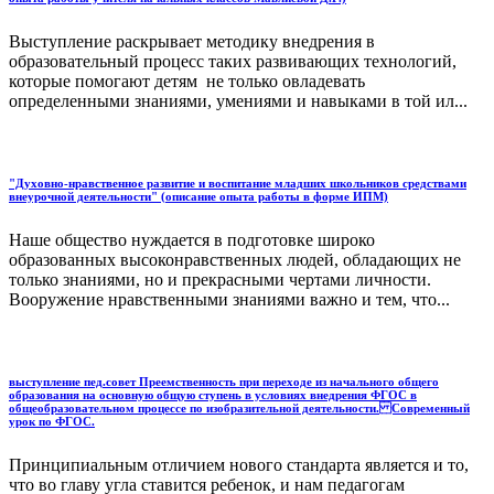
Выступление раскрывает методику внедрения в
образовательный процесс таких развивающих технологий,
которые помогают детям не только овладевать
определенными знаниями, умениями и навыками в той ил...
"Духовно-нравственное развитие и воспитание младших школьников средствами
внеурочной деятельности" (описание опыта работы в форме ИПМ)
Наше общество нуждается в подготовке широко
образованных высоконравственных людей, обладающих не
только знаниями, но и прекрасными чертами личности.
Вооружение нравственными знаниями важно и тем, что...
выступление пед.совет Преемственность при переходе из начального общего
образования на основную общую ступень в условиях внедрения ФГОС в
общеобразовательном процессе по изобразительной деятельности. Современный
урок по ФГОС.
Принципиальным отличием нового стандарта является и то,
что во главу угла ставится ребенок, и нам педагогам