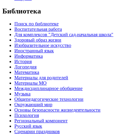
Библиотека
Поиск по библиотеке
Воспитательная работа
Для комплексов "Детский сад-начальная школа"
Здоровый образ жизни
Изобразительное искусство
Иностранный язык
Информатика
История
Логопедия
Математика
Материалы для родителей
Материалы МО
Междисциплинарное обобщение
Музыка
Общепедагогические технологии
Окружающий мир
Основы безопасности жизнедеятельности
Психология
Региональный компонент
Русский язык
Сценарии праздников