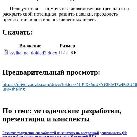
Цель учителя — помочь наставляемому быстрее найти и
раскрыть свой потенциал, развить навыки, преодолеть
препятствия и достичь поставленных целей.
Скачать:
Вложение
Размер
11.51 КБ
ssylka_na_doklad2.docx
Предварительный просмотр:
https://drive.google.com/drive/folders/1frPIDk6qUzlY93KlVTFg4BrSU
usp=sharing
По теме: методические разработки,
презентации и конспекты
Развитие творческих способностей на занятиях по внеурочной деятельности. (Из
опыта работы учителя начальных классов Мавлиевой Д.Г.)