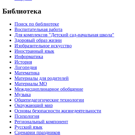
Библиотека
Поиск по библиотеке
Воспитательная работа
Для комплексов "Детский сад-начальная школа"
Здоровый образ жизни
Изобразительное искусство
Иностранный язык
Информатика
История
Логопедия
Математика
Материалы для родителей
Материалы МО
Междисциплинарное обобщение
Музыка
Общепедагогические технологии
Окружающий мир
Основы безопасности жизнедеятельности
Психология
Региональный компонент
Русский язык
Сценарии праздников