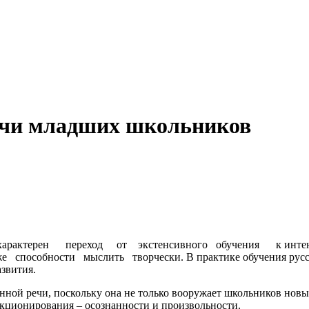
ечи младших школьников
я характерен переход от экстенсивного обучения к инте
 способности мыслить творчески. В практике обучения русск
звития.
 речи, поскольку она не только вооружает школьников новым 
нкционирования – осознанности и произвольности.