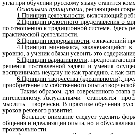
угла при обучении русскому языку ставится ком
Основными принципами,
решающими совреме
1.Принцип деятельности,
включающий ребен
2.Принцип целостного представления о ми
по отношению к традиционной системе. Здесь р
практической деятельности.
3.Принцип непрерывности,
означающий пре
4.Принцип минимакса,
заключающийся в с
уровню, а ученик обязан усвоить это содержан
5.Принцип вариативности,
предполагающий 
решения поставленной задачи и умения осущес
воспринимать неудачу не как трагедию, а как сиг
6.Принцип творчества (креативности),
пре
приобретение им собственного опыта творческой
Таким образом, для современного этапа 
интенсивному. Актуальными становятся про
мыслить творчески. В практике обучения русс
уроков речевого развития.
Большое внимание следует уделить формиро
общения и идеализации опыта, но и обуславлива
произвольности.