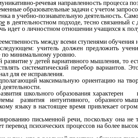
муникативно-речевая направленность процесса по
нные образовательные задачи с учетом запросов
ка в учебно-познавательную деятельность. Само
ре
в деятельностном подходе, тесно связанный с
ечь идет о личностном отношении учащихся к пол
емственность между всеми ступенями обучения н
ледующем: учитель должен предложить учени
ие по минимальному уровню.
развитие у детей вариативного мышления, то ес
твлять систематический перебор вариантов. Эт
нал для ее исправления.
дполагающий максимальную ориентацию на творч
 деятельности.
развития школьного образования характе
блемы развития интуитивного, образного мы
кому языку в настоящее время привлекает огро
ванию письменной речи, поскольку она не то
ет перевод психических процессов на более выс