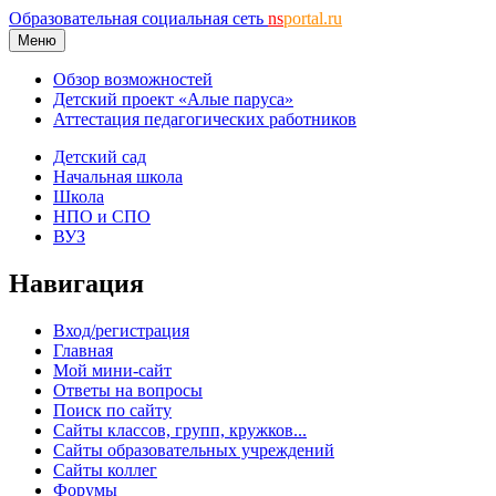
Образовательная социальная сеть
ns
portal.ru
Меню
Обзор возможностей
Детский проект «Алые паруса»
Аттестация педагогических работников
Детский сад
Начальная школа
Школа
НПО и СПО
ВУЗ
Навигация
Вход/регистрация
Главная
Мой мини-сайт
Ответы на вопросы
Поиск по сайту
Сайты классов, групп, кружков...
Сайты образовательных учреждений
Сайты коллег
Форумы