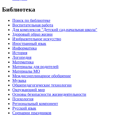
Библиотека
Поиск по библиотеке
Воспитательная работа
Для комплексов "Детский сад-начальная школа"
Здоровый образ жизни
Изобразительное искусство
Иностранный язык
Информатика
История
Логопедия
Математика
Материалы для родителей
Материалы МО
Междисциплинарное обобщение
Музыка
Общепедагогические технологии
Окружающий мир
Основы безопасности жизнедеятельности
Психология
Региональный компонент
Русский язык
Сценарии праздников