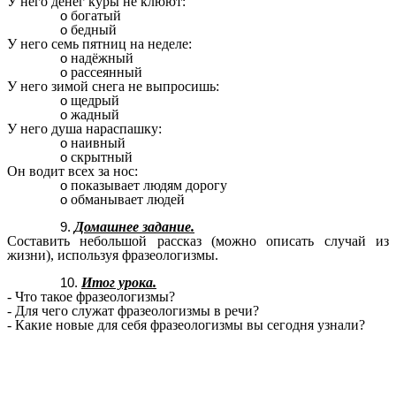
У него денег куры не клюют:
богатый
бедный
У него семь пятниц на неделе:
надёжный
рассеянный
У него зимой снега не выпросишь:
щедрый
жадный
У него душа нараспашку:
наивный
скрытный
Он водит всех за нос:
показывает людям дорогу
обманывает людей
Домашнее задание.
Составить небольшой рассказ (можно описать случай из
жизни), используя фразеологизмы.
Итог урока.
- Что такое фразеологизмы?
- Для чего служат фразеологизмы в речи?
- Какие новые для себя фразеологизмы вы сегодня узнали?