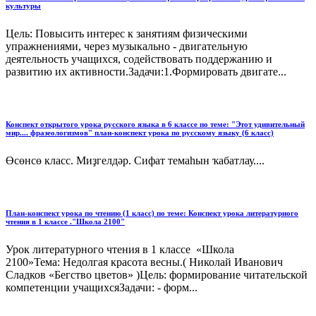
культуры
Цель: Повысить интерес к занятиям физическими
упражнениями, через музыкально - двигательную
деятельность учащихся, содействовать поддержанию и
развитию их активности.Задачи:1.Формировать двигате...
Конспект открытого урока русского языка в 6 классе по теме: "Этот удивительный
мир.... фразеологизмов" план-конспект урока по русскому языку (6 класс)
Өсөнсө класс. Миҙгелдәр. Сифат темаһын ҡабатлау....
План-конспект урока по чтению (1 класс) по теме: Конспект урока литературного
чтения в 1 классе ."Школа 2100"
Урок литературного чтения в 1 классе «Школа
2100»Тема: Недолгая красота весны.( Николай Иванович
Сладков «Бегство цветов» )Цель: формирование читательской
компетенции учащихсяЗадачи: - форм...