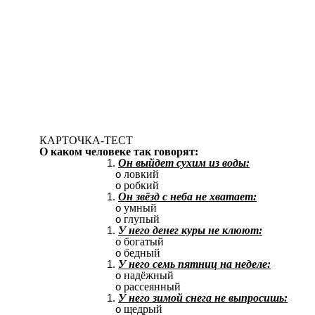
КАРТОЧКА-ТЕСТ
О каком человеке так говорят:
Он выйдет сухим из воды:
ловкий
робкий
Он звёзд с неба не хватает:
умный
глупый
У него денег куры не клюют:
богатый
бедный
У него семь пятниц на неделе:
надёжный
рассеянный
У него зимой снега не выпросишь:
щедрый