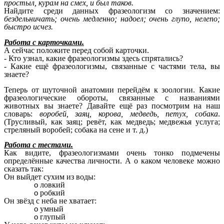
простыл, курам на смех, и был таков.
Найдите среди данных фразеологизм со значением:
бездельничать; очень медленно; надоел; очень глупо, нелепо;
быстро исчез.
Работа с карточками.
А сейчас положите перед собой карточки.
- Кто узнал, какие фразеологизмы здесь спрятались?
- Какие ещё фразеологизмы, связанные с частями тела, вы
знаете?
Теперь от шуточной анатомии перейдём к зоологии. Какие
фразеологические обороты, связанные с названиями
животных вы знаете? Давайте ещё раз посмотрим на наш
словарь:
воробей, заяц, корова, медведь, петух, собака
.
(Трусливый, как заяц; ревёт, как медведь; медвежья услуга;
стреляный воробей; собака на сене и т. д.)
Работа с тестами.
Как видите, фразеологизмами очень тонко подмечены
определённые качества личности. А о каком человеке можно
сказать так:
Он выйдет сухим из воды:
ловкий
робкий
Он звёзд с неба не хватает:
умный
глупый