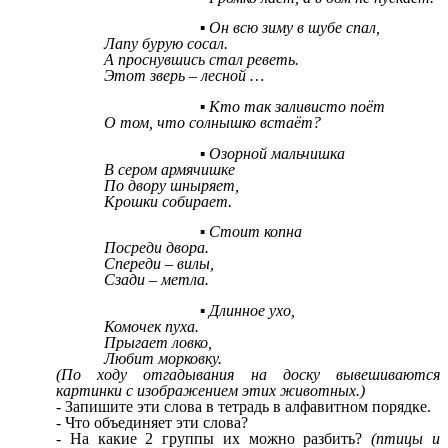
Он всю зиму в шубе спал,
Лапу бурую сосал.
А проснувшись стал реветь.
Этот зверь – лесной …
Кто так заливисто поёт
О том, что солнышко встаёт?
Озорной мальчишка
В сером армячишке
По двору шныряет,
Крошки собирает.
Стоит копна
Посреди двора.
Спереди – вилы,
Сзади – метла.
Длинное ухо,
Комочек пуха.
Прыгает ловко,
Любит морковку.
(По ходу отгадывания на доску вывешиваются
картинки с изображением этих животных.)
- Запишите эти слова в тетрадь в алфавитном порядке.
- Что объединяет эти слова?
- На какие 2 группы их можно разбить?
(птицы и