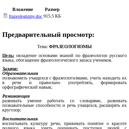
Вложение
Размер
915.5 КБ
frazeologizmy.doc
Предварительный просмотр:
Тема:
ФРАЗЕОЛОГИЗМЫ
Цель:
овладение основами знаний по фразеологии русского
языка, обогащение фразеологического запаса учеников.
Задачи:
Образовательная
познакомить учащихся с фразеологизмами, учить находить их
в речи и правильно употреблять, формировать
орфографический навык;
Развивающая
развивать умение работать со словарями, развивать
познавательные способности и речь учащихся, расширять их
кругозор;
Воспитательная
воспитывать культуру речи, прививать понятие о красоте
родного языка, учить оценивать поступки людей с