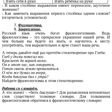
Взять себя в руки
Взять ребёнка на руки
- В каком столбике выражения имеют переносное, шуточное
значение?
- Как заменить выражения первого столбика одним словом?
(огорчиться; успокоиться)
Физминутка.
Закрепление.
Русский язык очень богат фразеологизмами. Ведь
фразеологизмы – это прекрасное украшение нашей речи. И
чем больше вы будете их знать, и научитесь к месту
употреблять, тем выразительнее и ярче станет ваша речь.
А теперь давайте ещё раз прочтём стихотворение про Глеба:
Глеб у доски повесил нос.
Краснеет до корней волос.
Он в этот час, как говорится,
Готов сквозь землю провалиться.
О чём же думал он вчера,
Когда баклуши бил с утра?
Найдите фразеологизмы в этом стихотворении.
Работа со словарём.
А что значит – «бить баклуши»? Для разъяснения непонятных
слов существуют толковые словари. Для толкования
фразеологизмов обратимся к фразеологическому словарю: