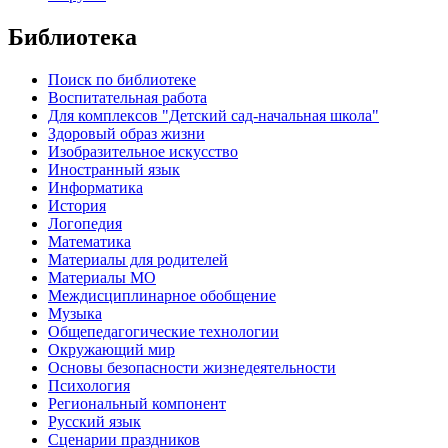
Библиотека
Поиск по библиотеке
Воспитательная работа
Для комплексов "Детский сад-начальная школа"
Здоровый образ жизни
Изобразительное искусство
Иностранный язык
Информатика
История
Логопедия
Математика
Материалы для родителей
Материалы МО
Междисциплинарное обобщение
Музыка
Общепедагогические технологии
Окружающий мир
Основы безопасности жизнедеятельности
Психология
Региональный компонент
Русский язык
Сценарии праздников