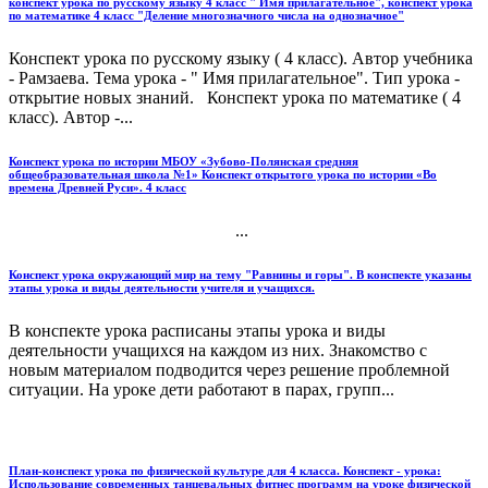
конспект урока по русскому языку 4 класс " Имя прилагательное", конспект урока
по математике 4 класс "Деление многозначного числа на однозначное"
Конспект урока по русскому языку ( 4 класс). Автор учебника
- Рамзаева. Тема урока - " Имя прилагательное". Тип урока -
открытие новых знаний. Конспект урока по математике ( 4
класс). Автор -...
Конспект урока по истории МБОУ «Зубово-Полянская средняя
общеобразовательная школа №1» Конспект открытого урока по истории «Во
времена Древней Руси». 4 класс
...
Конспект урока окружающий мир на тему "Равнины и горы". В конспекте указаны
этапы урока и виды деятельности учителя и учащихся.
В конспекте урока расписаны этапы урока и виды
деятельности учащихся на каждом из них. Знакомство с
новым материалом подводится через решение проблемной
ситуации. На уроке дети работают в парах, групп...
План-конспект урока по физической культуре для 4 класса. Конспект - урока:
Использование современных танцевальных фитнес программ на уроке физической