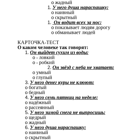
жадный
У него душа нараспашку:
наивный
скрытный
Он водит всех за нос:
показывает людям дорогу
обманывает людей
КАРТОЧКА-ТЕСТ
О каком человеке так говорят:
Он выйдет сухим из воды:
- ловкий
- робкий
Он звёзд с неба не хватает:
умный
глупый
У него денег куры не клюют:
богатый
бедный
У него семь пятниц на неделе:
надёжный
рассеянный
У него зимой снега не выпросишь:
щедрый
жадный
У него душа нараспашку:
наивный
скрытный