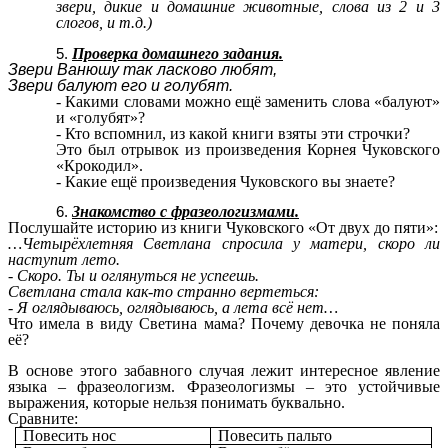
звери, дикие и домашние животные, слова из 2 и 3
слогов, и т.д.)
Проверка домашнего задания.
Звери Ванюшу так ласково любят,
Звери балуют его и голубят.
- Какими словами можно ещё заменить слова «балуют»
и «голубят»?
- Кто вспомнил, из какой книги взяты эти строчки?
Это был отрывок из произведения Корнея Чуковского
«Крокодил».
- Какие ещё произведения Чуковского вы знаете?
Знакомство с фразеологизмами.
Послушайте историю из книги Чуковского «От двух до пяти»:
…Четырёхлетняя Светлана спросила у матери, скоро ли
наступит лето.
- Скоро. Ты и оглянуться не успеешь.
Светлана стала как-то странно вертеться:
- Я оглядываюсь, оглядываюсь, а лета всё нет…
Что имела в виду Светина мама? Почему девочка не поняла
её?
В основе этого забавного случая лежит интересное явление
языка – фразеологизм. Фразеологизмы – это устойчивые
выражения, которые нельзя понимать буквально.
Сравните:
Повесить нос
Повесить пальто