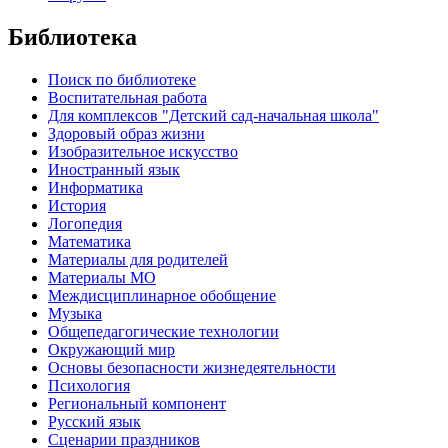
Библиотека
Поиск по библиотеке
Воспитательная работа
Для комплексов "Детский сад-начальная школа"
Здоровый образ жизни
Изобразительное искусство
Иностранный язык
Информатика
История
Логопедия
Математика
Материалы для родителей
Материалы МО
Междисциплинарное обобщение
Музыка
Общепедагогические технологии
Окружающий мир
Основы безопасности жизнедеятельности
Психология
Региональный компонент
Русский язык
Сценарии праздников