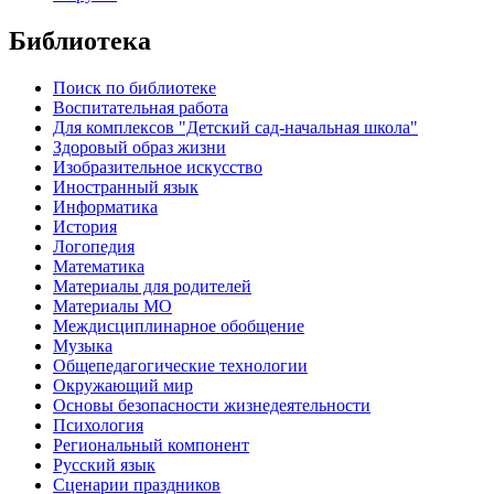
Библиотека
Поиск по библиотеке
Воспитательная работа
Для комплексов "Детский сад-начальная школа"
Здоровый образ жизни
Изобразительное искусство
Иностранный язык
Информатика
История
Логопедия
Математика
Материалы для родителей
Материалы МО
Междисциплинарное обобщение
Музыка
Общепедагогические технологии
Окружающий мир
Основы безопасности жизнедеятельности
Психология
Региональный компонент
Русский язык
Сценарии праздников