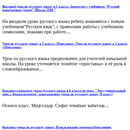
Вводный урок по русскому языку в 1 классе. Закомство с учебником "Русский
язык(первые уроки)" Школа 2100 "
На вводном уроке русского языка ребята знакомятся с новым
учебником"Русския язык", с правилами работы с учебником,
символами, знаками при работе....
Урок по русскому языку в 3 классе «Приставка» Урок по русскому языку в 3 классе
«Приставка»
Урок по русского языка преднозначен для учителей начальной
школы. На уроке уточняется понятие «приставка» и её роль в
словообразовании...
Конспект открытого урока русского языка в 6 классе по теме: "Этот удивительный
мир.... фразеологизмов" план-конспект урока по русскому языку (6 класс)
Өсөнсө класс. Миҙгелдәр. Сифат темаһын ҡабатлау....
Конспект урока по русскому языку. Использование здоровьесберегающих