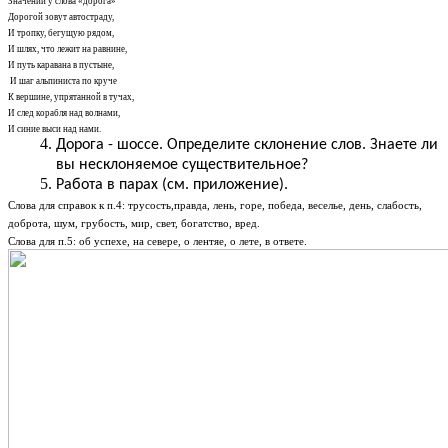
Значений у слова «дорога»
Дорогой зовут автостраду,
И тропку, бегущую рядом,
И шлях, что лежит на равнине,
И путь каравана в пустыне,
И шаг альпиниста по круче
К вершине, упрятанной в тучах,
И след корабля над волнами,
И синие выси над нами.
Дорога - шоссе. Определите склонение слов. Знаете ли
вы несклоняемое существительное?
Работа в парах (см. приложение).
Слова для справок к п.4: трусость,правда, лень, горе, победа, веселье, день, слабость,
доброта, шум, грубость, мир, свет, богатство, вред.
Слова для п.5: об успехе, на севере, о лентяе, о лете, в ответе.