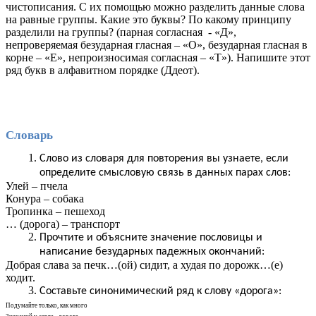
чистописания. С их помощью можно разделить данные слова
на равные группы. Какие это буквы? По какому принципу
разделили на группы? (парная согласная - «Д»,
непроверяемая безударная гласная – «О», безударная гласная в
корне – «Е», непроизносимая согласная – «Т»). Напишите этот
ряд букв в алфавитном порядке (
Ддеот
).
Словарь
Слово из словаря для повторения вы узнаете, если
определите смысловую связь в данных парах слов:
Улей – пчела
Конура – собака
Тропинка – пешеход
… (дорога) – транспорт
Прочтите и объясните значение пословицы и
написание безударных падежных окончаний:
Добрая слава за печк…(ой) сидит, а худая по дорожк…(е)
ходит.
Составьте синонимический ряд к слову «дорога»:
Подумайте только, как много