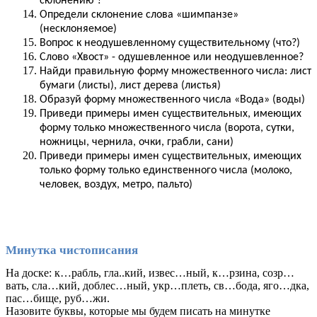
склонению ?
Определи склонение слова «шимпанзе»
(несклоняемое)
Вопрос к неодушевленному существительному (что?)
Слово «Хвост» - одушевленное или неодушевленное?
Найди правильную форму множественного числа: лист
бумаги (листы), лист дерева (листья)
Образуй форму множественного числа «Вода» (воды)
Приведи примеры имен существительных, имеющих
форму только множественного числа (ворота, сутки,
ножницы, чернила, очки, грабли, сани)
Приведи примеры имен существительных, имеющих
только форму только единственного числа (молоко,
человек, воздух, метро, пальто)
Минутка чистописания
На доске: к…рабль, гла..кий, извес…ный, к…рзина, созр…
вать, сла…кий, доблес…ный, укр…плеть, св…бода, яго…дка,
пас…бище, руб…жи.
Назовите буквы, которые мы будем писать на минутке