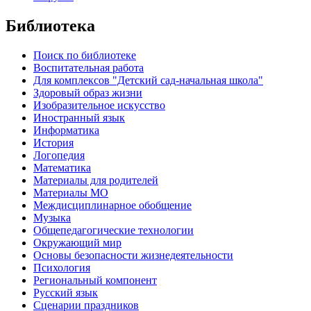
Библиотека
Поиск по библиотеке
Воспитательная работа
Для комплексов "Детский сад-начальная школа"
Здоровый образ жизни
Изобразительное искусство
Иностранный язык
Информатика
История
Логопедия
Математика
Материалы для родителей
Материалы МО
Междисциплинарное обобщение
Музыка
Общепедагогические технологии
Окружающий мир
Основы безопасности жизнедеятельности
Психология
Региональный компонент
Русский язык
Сценарии праздников