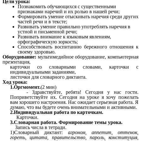
Цели урока:
Познакомить обучающихся с существенными
признаками наречий и их ролью в нашей речи;
Формировать умение отыскивать наречия среди других
частей речи и в тексте;
Развивать умение правильно употреблять наречия в
устной и письменной речи;
Развивать внимание к языковым явлениям,
орфографическую зоркость;
Способствовать воспитанию бережного отношения к
своему здоровью.
Оборудование:
мультимедийное оборудование, компьютерная
презентация,
карточки со словарными словами, карточки с
индивидуальными заданиями,
листочки для словарного диктанта.
Ход урока:
1.Оргмомент.
(2 мин)
- Здравствуйте, ребята! Сегодня у нас гости.
Поприветствуйте их. Сегодня на уроке я хочу пожелать
вам хорошего настроения. Нас ожидает серьезная работа. Я
думаю, что вы будете очень внимательными и активными.
2.Индивидуальная работа по карточкам.
Карточки.
3.Словарная работа. Формирование темы урока.
Запись числа в тетради.
1)Словарный диктант:
агроном, аппетит, оттенок,
гореть, цитата, правительство,
пароль, конституция,