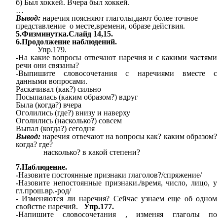
б) Был хоккей. Вчера был хоккей.
…
Вывод:
наречия поясняют глаголы,дают более точное
представление о месте,времени, образе действия.
5.Физминутка.Слайд 14,15.
6.Продолжение наблюдений.
Упр.179.
-На какие вопросы отвечают наречия и с какими частями
речи они связаны?
-Выпишите словосочетания с наречиями вместе с
данными вопросами.
Раскачивал (как?) сильно
Посыпалась (каким образом?) вдруг
Была (когда?) вчера
Оголились (где?) внизу и наверху
Оголились (насколько?) совсем
Выпал (когда?) сегодня
Вывод:
наречия отвечают на вопросы как? каким образом?
когда? где?
насколько? в какой степени?
7.Наблюдение.
-
Назовите постоянные признаки глаголов?/спряжение/
-
Назовите непостоянные признаки./время, число, лицо, у
гл.прош.вр.-род/
- Изменяются ли наречия? Сейчас узнаем еще об одном
свойстве наречий.
Упр.177.
-Напишите словосочетания , изменяя глаголы по