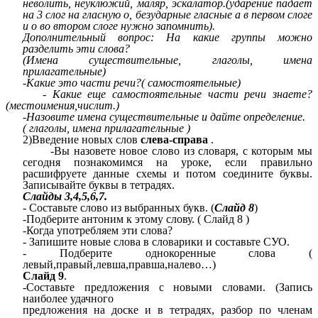
неволить, неуклюжий, маляр, эскалатор.(ударение падает
на 3 слог на гласную о, безударные гласные а в первом слоге
и о во втором слоге нужно запомнить).
Дополнительный вопрос: На какие группы можно
разделить эти слова?
(Имена существительные, глаголы, имена
прилагательные)
-Какие это части речи?( самостоятельные)
- Какие еще самостоятельные части речи знаете?
(местоимения,числит.)
-Назовите имена существительные и дайте определение.
( глаголы, имена прилагательные )
2)Введение новых слов
слева-справа
.
-Вы назовете новое слово из словаря, с которым мы
сегодня познакомимся на уроке, если правильно
расшифруете данные схемы и потом соедините буквы.
Записывайте буквы в тетрадях.
Слайды 3,4,5,6,7.
- Составьте слово из выбранных букв. (
Слайд 8
)
-Подберите антоним к этому слову. ( Слайд 8 )
-Когда употребляем эти слова?
- Запишите новые слова в словарики и составьте СУО.
- Подберите однокоренные слова (
левый,правый,левша,правша,налево…)
Слайд 9
.
-Составьте предложения с новыми словами. (Запись
наиболее удачного
предложения на доске и в тетрадях, разбор по членам