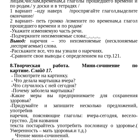
лицам,числам,временам,а глаголы прошедшего времени и
по родам./ у доски и в тетрадях /
1 вариант –иду наверх /проспрягайте глагол,выделите
окончание/
2 вариант- петь громко /измените по временам,а глагол
прошедшего времени и по родам/
-Укажите изменяемую часть речи.
-Подчеркните неизменяемые слова:_._._._
Вывод:
наречия – это неизменяемые (несклоняемые
,неспрягаемые) слова.
-Расскажите все, что вы узнали о наречиях.
-Сравните свои выводы с определением на стр.121.
8.Творческая работа. Мини-сочинение по
картине.
Слайд 17.
-
Посмотрите на картинку.
-
Что делала мартышка вчера?
-
Что случилось с ней сегодня?
-Почему заболела мартышка?
-Какие меры вы предпринимаете для сохранения
здоровья?
-Придумайте и запишите несколько предложений,
употребив
наречия, поясняющие глаголы: вчера-сегодня, весело-
грустно. Для названия
текста постарайтесь употребить пословицу о здоровье.(
Умеренность – мать здоровья.и т.д.)
Чтение мини-сочинений.