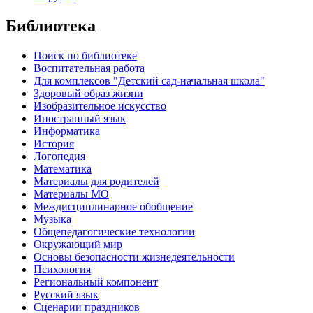
Библиотека
Поиск по библиотеке
Воспитательная работа
Для комплексов "Детский сад-начальная школа"
Здоровый образ жизни
Изобразительное искусство
Иностранный язык
Информатика
История
Логопедия
Математика
Материалы для родителей
Материалы МО
Междисциплинарное обобщение
Музыка
Общепедагогические технологии
Окружающий мир
Основы безопасности жизнедеятельности
Психология
Региональный компонент
Русский язык
Сценарии праздников