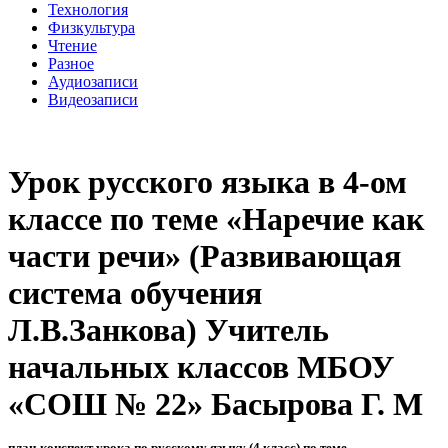
Технология
Физкультура
Чтение
Разное
Аудиозаписи
Видеозаписи
Урок русского языка в 4-ом
классе по теме «Наречие как
части речи» (Развивающая
система обучения
Л.В.Занкова) Учитель
начальных классов МБОУ
«СОШ № 22» Басырова Г. М
план-конспект урока по русскому языку (4 класс) по теме