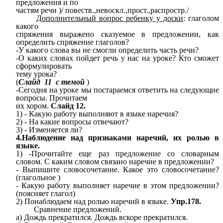
предложения и по
частям речи )/ повеств.,невоскл.,прост.,распростр./
Дополнительный вопрос ребенку у доски
: глаголом
какого
спряжения выражено сказуемое в предложении, как
определить спряжение глаголов?
-У какого слова вы не смогли определить часть речи?
-О каких словах пойдет речь у нас на уроке? Кто сможет
сформулировать
тему урока?
(
Слайд 11 с темой
)
-Сегодня на уроке мы постараемся ответить на следующие
вопросы. Прочитаем
их хором.
Слайд 12.
1) - Какую работу выполняют в языке наречия?
2) - На какие вопросы отвечают?
3) - Изменяется ли?
4.Наблюдение над признаками наречий, их ролью в
языке.
1) -Прочитайте еще раз предложение со словарным
словом. С каким словом связано наречие в предложении?
- Выпишите словосочетание. Какое это словосочетание?
(глагольное )
- Какую работу выполняет наречие в этом предложении?
(поясняет глагол)
2) Понаблюдаем над ролью наречий в языке.
Упр.178.
Сравнение предложений.
а) Дождь прекратился. Дождь вскоре прекратился.