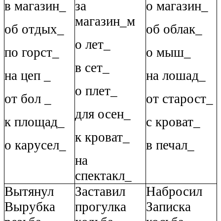
в магазин_
за
о магазин_
магазин_м
об отдых_
об облак_
о лет_
по горст_
о мыш_
в сет_
на цеп _
на лошад_
о плет_
от бол _
от старост_
для осен_
к площад_
с кроват_
к кроват_
о карусел_
в печал_
на
спектакл_
Вытянул
Заставил
Набросил
Вырубка
прогулка
Записка