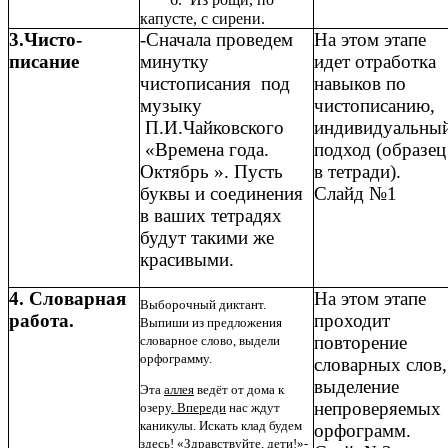
капусте, с сирени.
3.Чисто-
-Сначала проведем
На этом этапе
писание
минутку
идет отработка
чистописания под
навыков по
музыку
чистописанию,
П.И.Чайковского
индивидуальны
«Времена года.
подход (образец
Октябрь ». Пусть
в тетради).
буквы и соединения
Слайд №1
в ваших тетрадях
будут такими же
красивыми.
4. Словарная
На этом этапе
Выборочный диктант.
работа.
проходит
Выпиши из предложения
повторение
словарное слово, выдели
орфограмму.
словарных слов,
выделение
Эта
аллея
ведёт от дома к
непроверяемых
озеру
. Впереди
нас ждут
каникулы. Искать клад будем
орфограмм.
здесь!
«
Здравствуйте
, дети!»-