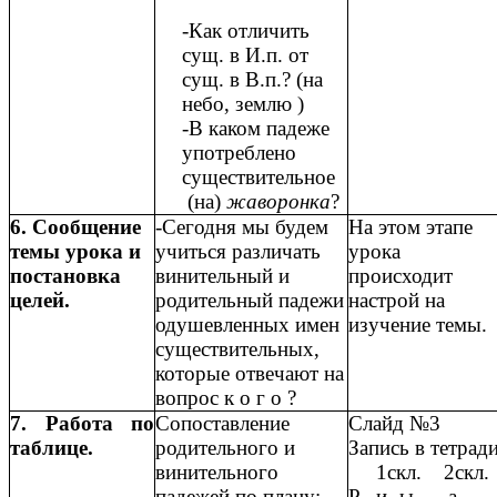
-Как отличить
сущ. в И.п. от
сущ. в В.п.? (на
небо, землю )
-В каком падеже
употреблено
существительное
(на)
жаворонка
?
6. Сообщение
-Сегодня мы будем
На этом этапе
темы урока и
учиться различать
урока
постановка
винительный и
происходит
целей.
родительный падежи
настрой на
одушевленных имен
изучение темы.
существительных,
которые отвечают на
вопрос к о г о ?
7. Работа по
Сопоставление
Слайд №3
таблице.
родительного и
Запись в тетради
винительного
1скл. 2скл.
падежей по плану:
Р. -и,-ы -а