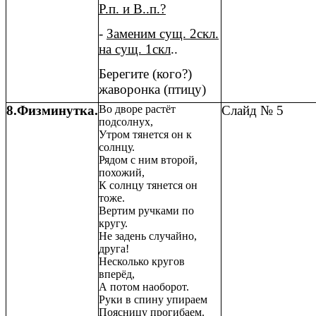
Р.п. и В..п.?
-
Заменим сущ. 2скл.
на сущ. 1скл
..
Берегите (кого?)
жаворонка (птицу)
8.Физминутка.
Во дворе растёт
Слайд № 5
подсолнух,
Утром тянется он к
солнцу.
Рядом с ним второй,
похожий,
К солнцу тянется он
тоже.
Вертим ручками по
кругу.
Не задень случайно,
друга!
Несколько кругов
вперёд,
А потом наоборот.
Руки в спину упираем
Поясницу прогибаем.