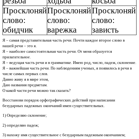
резьба
ходьба
косьба
Просклоняй
Просклоняй
Просклоняй
слово:
слово:
слово:
обидчик
варежка
зависть
Я – самая представительная часть речи. Почти каждое второе слово в
нашей речи – это я.
Я – наиболее самостоятельная часть речи. От меня образуется
прилагательное.
Я – ведущая часть речи и в грамматике. Имею род, число, падеж, склонение.
Я – важнейшая часть речи. По наблюдениям ученых, я появилось в речи в
числе самых первых слов.
Давно живу я в мире этом,
Даю названия предметам.
О какой части речи можно так сказать?
Восстанови порядок орфографических действий при написании
безударных падежных окончаний имен существительных.
1) Определяю склонение;
2) определяю падеж;
3) нахожу имя существительное с безударным падежным окончанием;