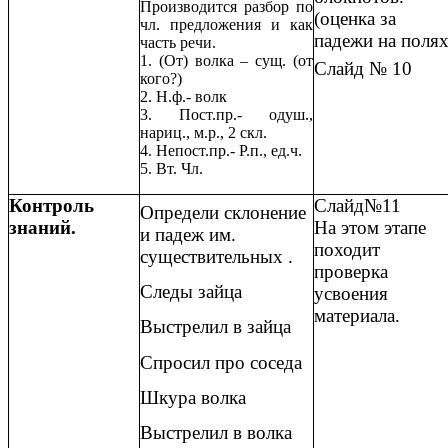
Производится разбор по
(оценка за
чл. предложения и как
падежи на полях
часть речи.
1. (От) волка – сущ. (от
Слайд № 10
кого?)
2. Н.ф.- волк
3. Пост.пр.- одуш.,
нариц., м.р., 2 скл.
4. Непост.пр.- Р.п., ед.ч.
5. Вт. Чл.
Контроль
Слайд№11
Определи склонение
знаний.
На этом этапе
и падеж им.
походит
существительных .
проверка
Следы зайца
усвоения
материала.
Выстрелил в зайца
Спросил про соседа
Шкура волка
Выстрелил в волка