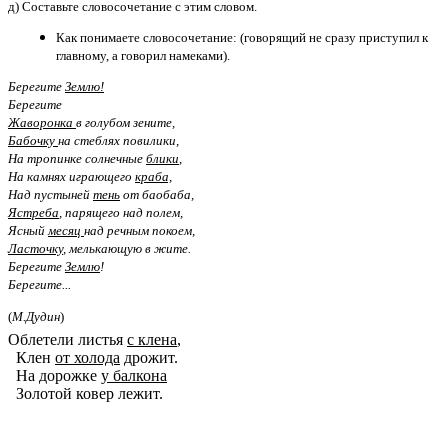
д) Составьте словосочетание с этим словом.
Как понимаете словосочетание: (говорящий не сразу приступил к
главному, а говорил намеками).
Берегите
Землю!
Берегите
Жаворонка
в голубом зените,
Бабочку
на стеблях повилики,
На тропинке солнечные
блики
,
На камнях играющего
краба,
Над пустыней
тень
от баобаба,
Ястреба
, парящего над полем,
Ясный
месяц
над речным покоем,
Ласточку
, мелькающую в жите.
Берегите
Землю
!
Берегите...
(
М.Дудин
)
Облетели листья
с клена
,
Клен
от холода
дрожит.
На дорожке
у балкона
Золотой ковер лежит.