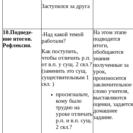
Заступился за друга
10.Подведе-
На этом этапе
-Над какой темой
ние итогов.
подводятся
работали?
Рефлексия.
итоги,
Как поступить,
обобщаются
чтобы отличить р.п.
знания
от в.п. у сущ. 2 скл.?
полученные за
(заменить это сущ.
урок,
существительным 1
произносится
скл. )
заключительное
слово учителя,
просигнальте,
выставляются
кому было
оценки, задается
трудно на
домашнее
уроке отличать
задание.
р.п. и в.п. сущ.
2 скл.?