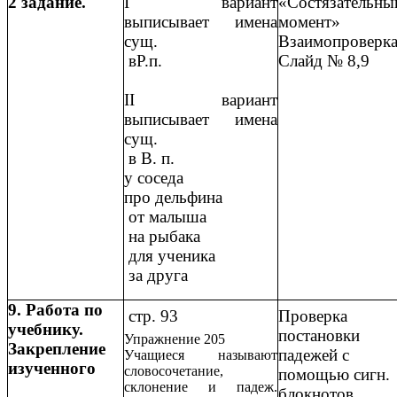
2 задание.
I вариант
«Состязательны
выписывает имена
момент»
сущ.
Взаимопроверк
вР.п.
Слайд № 8,9
II вариант
выписывает имена
сущ.
в В. п.
у соседа
про дельфина
от малыша
на рыбака
для ученика
за друга
9. Работа по
стр. 93
Проверка
учебнику.
постановки
Упражнение 205
Закрепление
падежей с
Учащиеся называют
изученного
словосочетание,
помощью сигн.
склонение и падеж.
блокнотов.