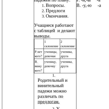
Вопросы.
В. -у,-ю -а
Предлоги
Окончания.
Учащиеся работают
с таблицей и делают
выводы.
1
2
склонение
склонение
Р. нет
ученицы,
ученика,
кого?
девочки
друга
В.
ученицу,
ученика,
вижу
девочку
друга
кого?
Родительный и
винительный
падежи можно
различать по
предлогам.
У