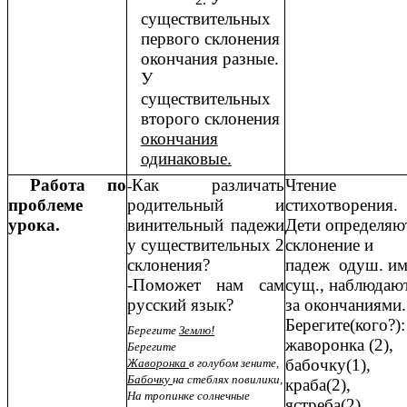
существительных
первого склонения
окончания разные.
У
существительных
второго склонения
окончания
одинаковые.
Работа по
Как различать
Чтение
-
проблеме
родительный и
стихотворения.
урока.
винительный падежи
Дети определяю
у существительных 2
склонение и
склонения?
падеж одуш. им
-Поможет нам сам
сущ., наблюдаю
русский язык?
за окончаниями.
Берегите(кого?):
Берегите
Землю!
жаворонка (2),
Берегите
бабочку(1),
Жаворонка
в голубом зените,
Бабочку
на стеблях повилики,
краба(2),
На тропинке солнечные
ястреба(2),