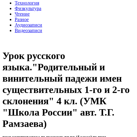
Технология
Физкультура
Чтение
Разное
Аудиозаписи
Видеозаписи
Урок русского
языка."Родительный и
винительный падежи имен
существительных 1-го и 2-го
склонения" 4 кл. (УМК
"Школа России" авт. Т.Г.
Рамзаева)
план-конспект урока по русскому языку (4 класс) по теме