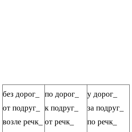
без дорог_
по дорог_
у дорог_
от подруг_
к подруг_
за подруг_
возле речк_
от речк_
по речк_