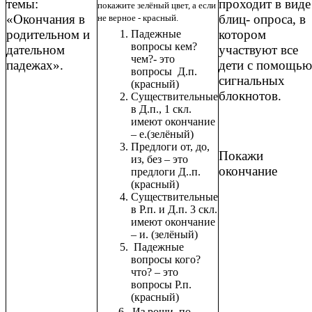
темы:
проходит в виде
покажите зелёный цвет, а если
«Окончания в
блиц- опроса, в
не верное - красный.
родительном и
котором
Падежные
вопросы кем?
дательном
участвуют все
чем?- это
падежах».
дети с помощью
вопросы Д.п.
сигнальных
(красный)
блокнотов.
Существительные
в Д.п., 1 скл.
имеют окончание
– е.(зелёный)
Предлоги от, до,
Покажи
из, без – это
окончание
предлоги Д..п.
(красный)
Существительные
в Р.п. и Д.п. 3 скл.
имеют окончание
– и. (зелёный)
Падежные
вопросы кого?
что? – это
вопросы Р.п.
(красный)
6. Из рощи, по