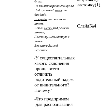
блики
,
ласточку(1).
На камнях играющего
краба,
Над пустыней
тень
от
баобаба,
Ястреба
, парящего над
полем,
Слайд№4
Ясный
месяц
над речным
покоем,
Ласточку
, мелькающую в
жите.
Берегите
Землю
!
Берегите...
У существительных
-
какого склонения
проще всего
отличить
родительный падеж
от винительного?
Почему?
Что предпримем
-
для распознавания