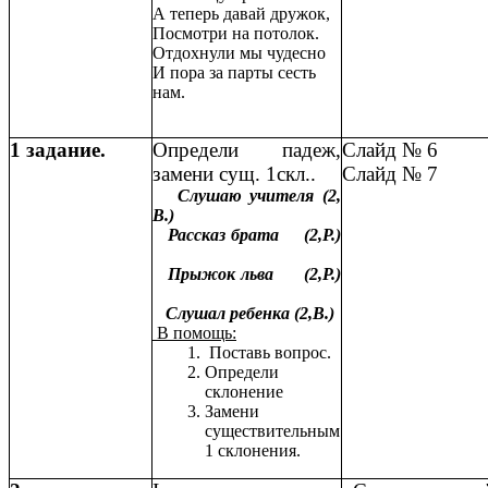
А теперь давай дружок,
Посмотри на потолок.
Отдохнули мы чудесно
И пора за парты сесть
нам.
1 задание.
Определи падеж,
Слайд № 6
замени сущ. 1скл..
Слайд № 7
Слушаю учителя (2,
В.)
Рассказ брата (2,Р.)
Прыжок льва (2,Р.)
Слушал ребенка (2,В.)
В помощь:
Поставь вопрос.
Определи
склонение
Замени
существительным
1 склонения.