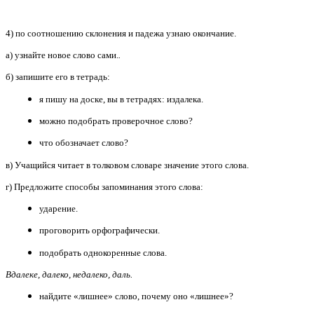
4) по соотношению склонения и падежа узнаю окончание.
а) узнайте новое слово сами.
.
б) запишите его в тетрадь:
я пишу на доске, вы в тетрадях: издалека.
можно подобрать проверочное слово?
что обозначает слово?
в) Учащийся читает в толковом словаре значение этого слова.
г) Предложите способы запоминания этого слова:
ударение.
проговорить орфографически.
подобрать однокоренные слова.
Вдалеке, далеко, недалеко, даль.
найдите «лишнее» слово, почему оно «лишнее»?