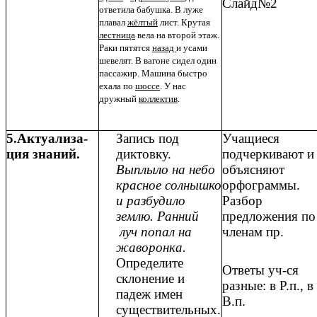
Слайд№2
ответила бабушка. В луже
плавал
жёлтый
лист. Крутая
лестница
вела на второй этаж.
Раки пятятся
назад
и усами
шевелят. В вагоне сидел один
пассажир. Машина быстро
ехала по
шоссе
. У нас
дружный
коллектив
.
5.Актуализа-
Запись под
Учащиеся
ция знаний.
диктовку.
подчеркивают и
Выплыло на небо
объясняют
красное солнышко
орфограммы.
и разбудило
Разбор
землю. Ранний
предложения по
луч попал на
членам пр.
жаворонка.
Определите
Ответы уч-ся
склонение и
разные: в Р.п., в
падеж имен
В.п.
существительных.