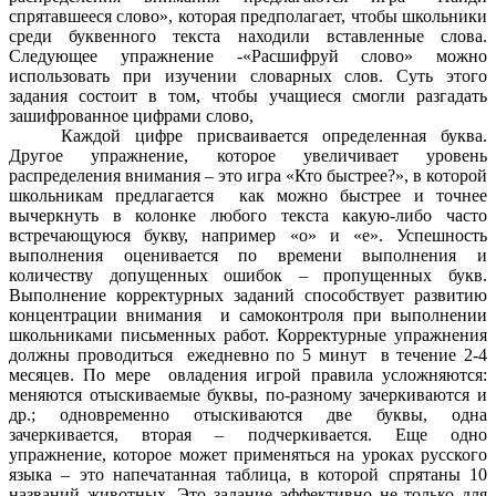
спрятавшееся слово», которая предполагает, чтобы школьники
среди буквенного текста находили вставленные слова.
Следующее упражнение -«Расшифруй слово» можно
использовать при изучении словарных слов. Суть этого
задания состоит в том, чтобы учащиеся смогли разгадать
зашифрованное цифрами слово,
Каждой цифре присваивается определенная буква.
Другое упражнение, которое увеличивает уровень
распределения внимания – это игра «Кто быстрее?», в которой
школьникам предлагается как можно быстрее и точнее
вычеркнуть в колонке любого текста какую-либо часто
встречающуюся букву, например «о» и «е». Успешность
выполнения оценивается по времени выполнения и
количеству допущенных ошибок – пропущенных букв.
Выполнение корректурных заданий способствует развитию
концентрации внимания и самоконтроля при выполнении
школьниками письменных работ. Корректурные упражнения
должны проводиться ежедневно по 5 минут в течение 2-4
месяцев. По мере овладения игрой правила усложняются:
меняются отыскиваемые буквы, по-разному зачеркиваются и
др.; одновременно отыскиваются две буквы, одна
зачеркивается, вторая – подчеркивается. Еще одно
упражнение, которое может применяться на уроках русского
языка – это напечатанная таблица, в которой спрятаны 10
названий животных. Это задание эффективно не только для