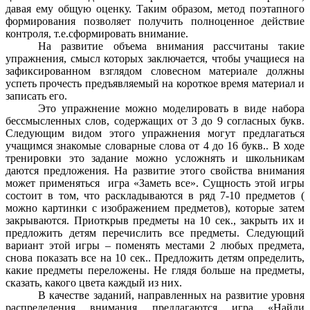
давая ему общую оценку. Таким образом, метод поэтапного
формирования позволяет получить полноценное действие
контроля, т.е.сформировать внимание.
На развитие объема внимания рассчитаны такие
упражнения, смысл которых заключается, чтобы учащиеся на
зафиксированном взглядом словесном материале должны
успеть прочесть предъявляемый на короткое время материал и
записать его.
Это упражнение можно моделировать в виде набора
бессмысленных слов, содержащих от 3 до 9 согласных букв.
Следующим видом этого упражнения могут предлагаться
учащимся знакомые словарные слова от 4 до 16 букв.. В ходе
тренировки это задание можно усложнять и школьникам
даются предложения. На развитие этого свойства внимания
может применяться игра «Заметь все». Сущность этой игры
состоит в том, что раскладываются в ряд 7-10 предметов (
можно картинки с изображением предметов), которые затем
закрываются. Приоткрыв предметы на 10 сек., закрыть их и
предложить детям перечислить все предметы. Следующий
вариант этой игры – поменять местами 2 любых предмета,
снова показать все на 10 сек.. Предложить детям определить,
какие предметы переложены. Не глядя больше на предметы,
сказать, какого цвета каждый из них.
В качестве заданий, направленных на развитие уровня
распределения внимания предлагаются игра «Найди