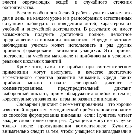
власти окружающих вещей и случайного стечения
обстоятельства.
В силу особенностей своей работы учитель может изо
дня в день, на каждом уроке и в разнообразных естественных
ситуациях наблюдать за поведением детей, характером их
учебной и внеучебной деятельности. В результате он имеет
возможность получить достаточно полное, целостное
представление о внимании школьников. Наряду с методом
наблюдения учитель может использовать и ряд других
приемов формирования внимания учащихся. Эти приемы
построены на учебном материале и приближены к условиям
реальных школьных занятий.
Кроме того, сами эти приёмы при систематическом
применении могут выступать в качестве достаточно
эффективного средства развития внимания. Среди таких
приёмов можно назвать: словарный диктант с
комментированием, предупредительный диктант,
выборочный диктант, приём обнаружения ошибок в тексте,
корректурные упражнения, игры на развитие внимание.
Словарный диктант с комментированием – это хорошо
известный педагогам методический приём становится одним
из способов формирования внимания, если: 1)учитель читает
каждое слово только один раз; 2)учащиеся могут взять ручки
только после прослушивания комментариев; 3)учитель
внимательно следит за тем, чтобы учащиеся не заглядывали в