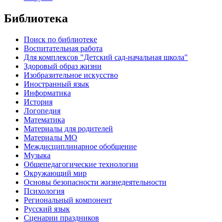
Библиотека
Поиск по библиотеке
Воспитательная работа
Для комплексов "Детский сад-начальная школа"
Здоровый образ жизни
Изобразительное искусство
Иностранный язык
Информатика
История
Логопедия
Математика
Материалы для родителей
Материалы МО
Междисциплинарное обобщение
Музыка
Общепедагогические технологии
Окружающий мир
Основы безопасности жизнедеятельности
Психология
Региональный компонент
Русский язык
Сценарии праздников