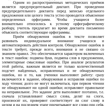
Одним из распространенных методических приёмов
является предупредительный диктант. При проведении
предупредительного диктанта перед записью отдельного
предложения или целого текста устно проводится объяснение
определенных орфограмм. Чтобы учащиеся более
внимательно относились к устному орфографическому
разбору, учитель предлагает во время диктанта письменно
объяснить соответствующие орфограммы.
Приём обнаружения ошибок в тексте позволяет
развивать индивидуальное внимание учащихся и
автоматизировать действия контроля. Обнаружение ошибок в
тексте требует, прежде всего, внимания и не связано со
знанием правил. Это обеспечивается характером включенных
в текст ошибок: подмена букв, подмена слов в предложении,
элементарные смысловые ошибки. При анализе результатов
этой работы, важным является не только количественный
подсчет найденных, исправленных и не обнаруженных
ошибок, но и то, как ученики выполняют работу: сразу
включаются в задание, обнаруживая и исправляя ошибки по
ходу чтения; долго не могут включиться, при первом чтении
не обнаруживают ни одной ошибки; исправляют правильное
на неправильное. Это задание дети выполняют поэтапно, т.е.
сначала устанавливают смысл слова, делят на слоги,
произносят их, проверяют соответствует ли слог слову в
целом и на последнем этапе прочитывают все слово про себя,