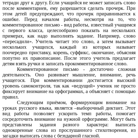
тетради друг к другу. Если учащийся не может записать слово
после комментариев, ему разрешается сделать прочерк. При
этом детей предупреждают, что прочерк приравнивается к
ошибке. Перед началом работы, несмотря на то, что
комментированное письмо - вид работы, известный учащимся
с первого класса, целесообразно показать на нескольких
примерах, как надо выполнять задание. Например, слово
«пересадили». Учитель читает это слово, а затем вызывает
нескольких учащихся, каждый из которых называет
поочередно приставку, корень, суффикс, окончание, объясняя
попутно их правописание. После этого учитель предлагает
детям взять ручки и записать прокомментированное слово.
Комментированное письмо - достаточно сложная
деятельность. Оно развивает мышление, внимание, речь
учащегося. При комментировании достигается высокий
уровень самоконтроля, так как «ведущий» ученик не просто
фиксирует внимание на орфограммах, а объясняет с помощью
правил.
Следующим приёмом, формирующим внимание на
уроках русского языка, является –выборочный диктант. Этот
вид работы позволяет ускорить темп работы, помогает
сосредоточить внимание на нужной орфограмме. Могут быть
представлены задания разного характера: выписать
однокоренные слова из прослушанного стихотворения, из
загадки выписать слова с безударной гласной.