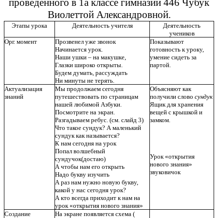
проведенного в 1а классе гимназии 446 Чубук
Виолеттой Александровной.
Этапы урока
Деятельность учителя
Деятельность
учеников
Орг. момент
Прозвенел уже звонок
Показывают
Начинается урок.
готовность к уроку,
Наши ушки – на макушке,
умение сидеть за
Глазки широко открыты.
партой.
Будем думать, рассуждать
Ни минуты не терять.
Актуализация
Мы продолжаем сегодня
Объясняют как
знаний
путешествовать по страницам
получили слово
сундук
нашей любимой Азбуки.
Ящик для хранения
Посмотрите на экран.
вещей с крышкой и
Разгадываем ребус. (см. слайд
3)
замком.
Что такое сундук? А маленький
сундук как называется?
К нам сегодня на урок
Попал волшебный
Урок «открытия
сундучок(достаю)
нового знания»
А чтобы нам его открыть
звуковичок
Надо букву изучить
А раз нам нужно новую букву,
какой у нас сегодня урок?
А кто всегда приходит к нам на
урок «открытия нового знания»
Создание
На экране появляется схема (