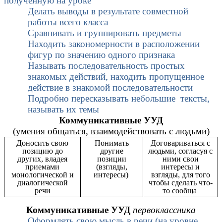
полученную на уроке
Делать выводы в результате совместной
работы всего класса
Сравнивать и группировать предметы
Находить закономерности в расположении
фигур по значению одного признака
Называть последовательность простых
знакомых действий, находить пропущенное
действие в знакомой последовательности
Подробно пересказывать небольшие тексты,
называть их темы
Коммуникативные УУД
(умения общаться, взаимодействовать с людьми)
Доносить свою
Понимать
Договариваться с
позицию до
другие
людьми, согласуя с
других, владея
позиции
ними свои
приемами
(взгляды,
интересы и
монологической и
интересы)
взгляды, для того
диалогической
чтобы сделать что-
речи
то сообща
Коммуникативные УУД
первоклассника
Оформлять свою мысль в речи (на уровне