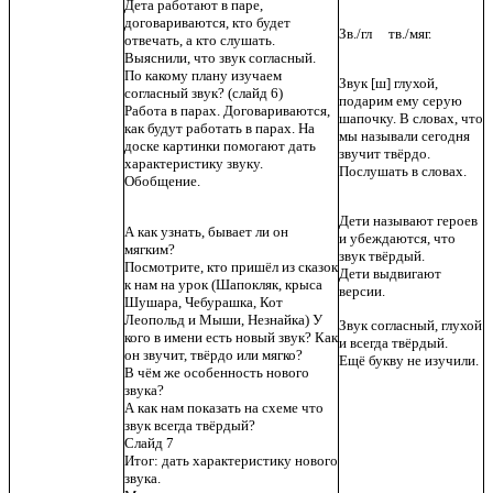
Дета работают в паре,
договариваются, кто будет
Зв./гл тв./мяг.
отвечать, а кто слушать.
Выяснили, что звук согласный.
По какому плану изучаем
Звук [ш] глухой,
согласный звук? (слайд 6)
подарим ему серую
Работа в парах. Договариваются,
шапочку. В словах, что
как будут работать в парах. На
мы называли сегодня
доске картинки помогают дать
звучит твёрдо.
характеристику звуку.
Послушать в словах.
Обобщение.
Дети называют героев
А как узнать, бывает ли он
и убеждаются, что
мягким?
звук твёрдый.
Посмотрите, кто пришёл из сказок
Дети выдвигают
к нам на урок (Шапокляк, крыса
версии.
Шушара, Чебурашка, Кот
Леопольд и Мыши, Незнайка) У
Звук согласный, глухой
кого в имени есть новый звук? Как
и всегда твёрдый.
он звучит, твёрдо или мягко?
Ещё букву не изучили.
В чём же особенность нового
звука?
А как нам показать на схеме что
звук всегда твёрдый?
Слайд 7
Итог: дать характеристику нового
звука.