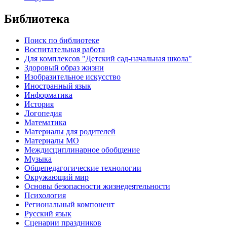
Библиотека
Поиск по библиотеке
Воспитательная работа
Для комплексов "Детский сад-начальная школа"
Здоровый образ жизни
Изобразительное искусство
Иностранный язык
Информатика
История
Логопедия
Математика
Материалы для родителей
Материалы МО
Междисциплинарное обобщение
Музыка
Общепедагогические технологии
Окружающий мир
Основы безопасности жизнедеятельности
Психология
Региональный компонент
Русский язык
Сценарии праздников