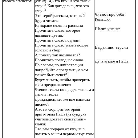
Работа с текстом
(слайд
14)
Это кто? А кто такой
клоун? Как догадались, что это
клоун?
Читают про себя
Это герой рассказа, который
Ромашки
будем читать.
На экране слова из рассказа
Шапка ушанка
Прочитать слово, которое
называет цветы.
Прочитать слово под ним.
Прочитать слово, называющее
Выдвигают версии
головной убор.
А почему так называется?
Прочитать последнее слово.
Да, это клоун Паша
По словам, по иллюстрации
попробуйте определить, о чем
может быть текст?
Будем читать, чтобы проверить
свои предположения
Чтение текста по предложениям и
анализ текста
Догадались, кто же вам написал
письмо?
А вот и сюрприз, который
приготовил Паша (из сундука
учитель достает свистульки –
языки)
Это вам подарок от клоуна в
память о вашем первом открытом