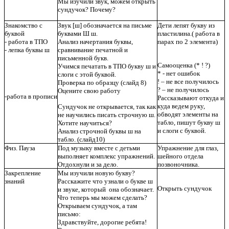
Мы изучили звук, можем открыть
сундучок? Почему?
Знакомство с
Звук [ш] обозначается на письме
Дети лепят букву из
буквой
буквами Ш ш.
пластилина.( работа в
- работа в ТПО
Анализ начертания буквы,
парах по 2 элемента)
- лепка буквы ш
сравнивание печатной и
письменной букв.
Самооценка (* ! ?)
Учимся печатать в ТПО букву ш и
* - нет ошибок
слоги с этой буквой.
! – не все получилось
Проверка по образцу (слайд
8)
? – не получилось
Оцените свою работу
-работа в прописи
Рассказывают откуда и
куда ведем руку,
Сундучок не открывается, так как
обводят элементы на
не научились писать строчную ш.
табло, пишут букву ш
Хотите научиться?
и слоги с буквой.
Анализ строчной буквы ш на
табло. (слайд
10)
Физ. Пауза
Под музыку вместе с детьми
Упражнение для глаз,
выполняет комплекс упражнений.
шейного отдела
Отдохнули и за дело.
позвоночника.
Закрепление
Мы изучили новую букву?
знаний
Расскажите что узнали о букве ш
Открыть сундучок
и звуке, который она обозначает.
Что теперь мы можем сделать?
Открываем сундучок, а там
письмо:
Здравствуйте, дорогие ребята!