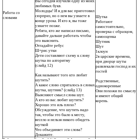
Вы сегодня изучили одну из моих
любимых букв.
Молодцы! И я для вас приготовил
Работа со
сюрприз, но о нем вы узнаете в
Шутка
словами
конце урока. И кто я, вы тоже
Работают
узнаете позже.
самостоятельно,
Ребята, кто же написал письмо,
проверка с образцом,
давайте дальше работать чтобы
самооценка
это выяснить.
Шутник
Отгадайте ребус
Шут
Ш+рис.утки
1клоун
Дети составляют схему к слову
2в царские времена,
шутка по алгоритму
при дворце шуты
(слайд 12)
развлекали господ и их
гостей
Как называют того кто любит
шутить?
Родственные,
А какое слово спряталось в словах
однокоренные
шутка, шутник? (слайд
13)
Они похожи по смыслу
Выясняют смысл слова шут.
и имеют общий
А кто из вас любит шутить?
корень.
Хорошо это иль плохо?
Обсуждение, что шутить надо
так, чтобы это было к месту,
весело и нельзя никого обидеть
шуткой
Что объединяет эти слова?
Докажите.