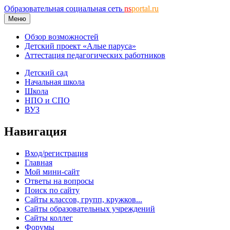
Образовательная социальная сеть
ns
portal.ru
Меню
Обзор возможностей
Детский проект «Алые паруса»
Аттестация педагогических работников
Детский сад
Начальная школа
Школа
НПО и СПО
ВУЗ
Навигация
Вход/регистрация
Главная
Мой мини-сайт
Ответы на вопросы
Поиск по сайту
Сайты классов, групп, кружков...
Сайты образовательных учреждений
Сайты коллег
Форумы