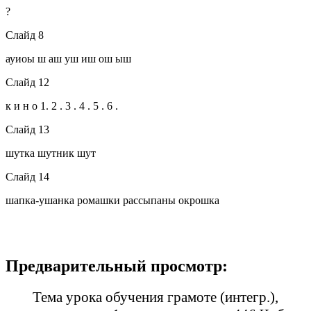
?
Слайд 8
ауиоы ш аш уш иш ош ыш
Слайд 12
к и н о 1. 2 . 3 . 4 . 5 . 6 .
Слайд 13
шутка шутник шут
Слайд 14
шапка-ушанка ромашки рассыпаны окрошка
Предварительный просмотр:
Тема урока обучения грамоте (интегр.),