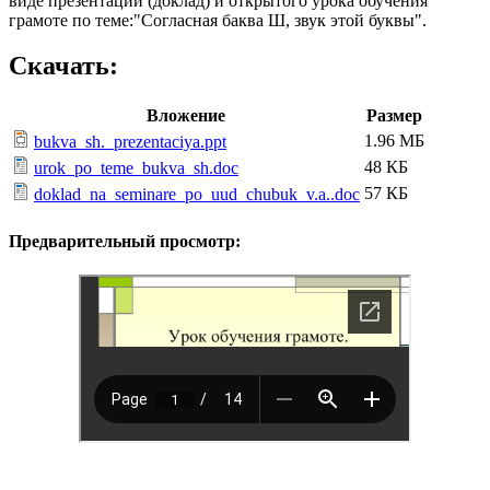
виде презентации (доклад) и открытого урока обучения
грамоте по теме:"Согласная баква Ш, звук этой буквы".
Скачать:
Вложение
Размер
1.96 МБ
bukva_sh._prezentaciya.ppt
48 КБ
urok_po_teme_bukva_sh.doc
57 КБ
doklad_na_seminare_po_uud_chubuk_v.a..doc
Предварительный просмотр: