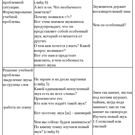
проблемной
слайд
4)
Звуковичок держит
ситуации.
А вот и он. Что необычного
восклицательный знак
Формулирование
заметили?
учебной
Почему появился «!»?
проблемы.
Вот этим значком звуковичок
Чем он особенный?
предупреждает, что он
представляет собой особенный
звук, который отличается от
других.
О чем вам хочется узнать? Какой
вопрос возникает?
Вот это нам и предстоит
выяснить, в чем особенность
нового звука.
Решение учебной
проблемы
На экране и на доске картинки
-выделение звука
(слайд 5)
из группы слов
Какой одинаковый неизученный
Змея так шипит, листья
звук есть во всех словах?
под ногами шуршат,
Произнесите его.
чайник, когда вода
Кто или что издаёт такой звук?
закипает, масло так
-работа по плану
шипит на сковороде.
Вот поэтому звук [ш] – шипящий.
Изучать новый звук.
1.Согласный или
Чем мы сейчас будем заниматься?
гласный
По какому плану изучаем новый
звук? (слайд 6)