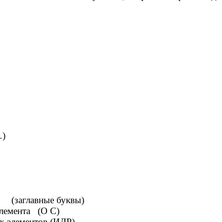
…)
вные буквы)
элемента (О С)
в (ИЛР)