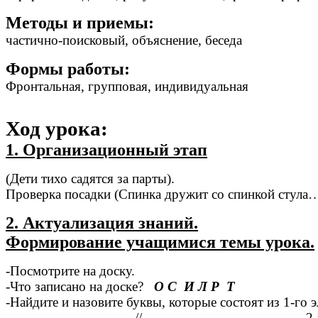
Методы и приемы:
частично-поисковый, объяснение, беседа
Формы работы:
Фронтальная, групповая, индивидуальная
Ход урока:
1. Организационный этап
(Дети тихо садятся за парты).
Проверка посадки (Спинка дружит со спинкой стула
2. Актуализация знаний.
Формирование учащимися темы урока.
-Посмотрите на доску.
-Что записано на доске?
О С И Л Р Т
(загла
-Найдите и назовите буквы, которые состоят из 1-го 
- -//- 2-х элементо