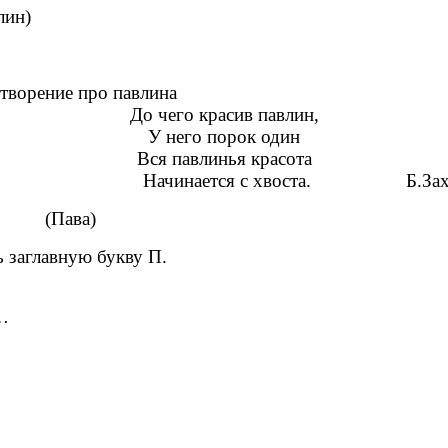
ин)
ние про павлина
До чего красив павлин,
У него порок один
Вся павлинья красота
чинается с хвоста. Б.Захо
сь. (Пава)
 заглавную букву П.
…