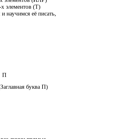
ов (Т)
и научимся её писать,
 П
лавная буква П)