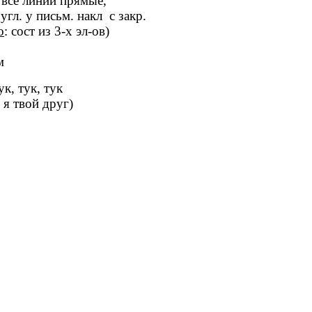
. все линии прямые,
акл с закр.
о
: сост из 3-х эл-ов)
ростым карандашом
 тук, тук
уг)