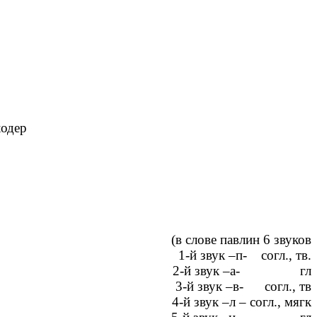
дер
(в слове павлин 6 звуков
1-й звук –п- согл., тв.
2-й звук –а- гл
3-й звук –в- согл., тв
4-й звук –л – согл., мягк