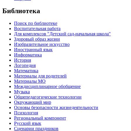
Библиотека
Поиск по библиотеке
Воспитательная работа
Для комплексов "Детский сад-начальная школа"
Здоровый образ жизни
Изобразительное искусство
Иностранный язык
Информатика
История
Логопедия
Математика
Материалы для родителей
Материалы МО
Междисциплинарное обобщение
Музыка
Общепедагогические технологии
Окружающий мир
Основы безопасности жизнедеятельности
Психология
Региональный компонент
Русский язык
Сценарии праздников