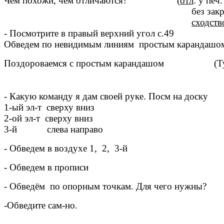
Чем похожи, чем отличаются? (
отл
: у печ
без закругл. у письм. н
сходств
- Посмотрите в правый верхний угол с.49
Обведем по невидимым линиям п
Поздороваемся с простым карандашом (Тук,
я твой др
- Какую команду я дам своей руке. Посм на доску
1-ый эл-т сверху вниз
2-ой эл-т сверху вниз
3-й слева направо
- Обведем в воздухе 1, 2, 3-й
- Обведем в прописи
- Обведём по опорным точкам. Для чего нужны?
-Обведите сам-но.