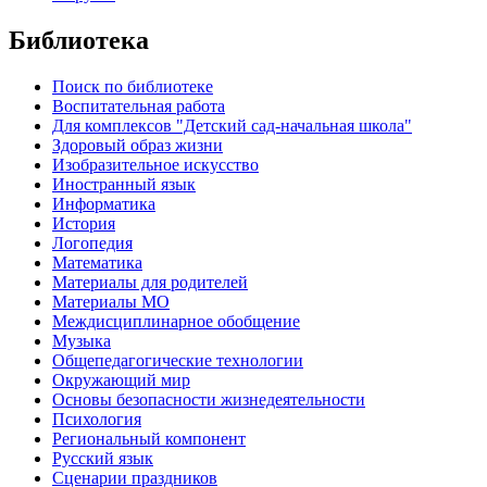
Библиотека
Поиск по библиотеке
Воспитательная работа
Для комплексов "Детский сад-начальная школа"
Здоровый образ жизни
Изобразительное искусство
Иностранный язык
Информатика
История
Логопедия
Математика
Материалы для родителей
Материалы МО
Междисциплинарное обобщение
Музыка
Общепедагогические технологии
Окружающий мир
Основы безопасности жизнедеятельности
Психология
Региональный компонент
Русский язык
Сценарии праздников