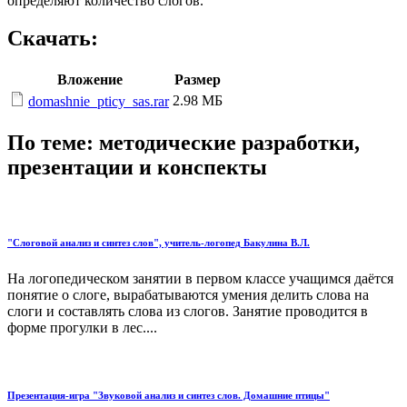
определяют количество слогов.
Скачать:
Вложение
Размер
2.98 МБ
domashnie_pticy_sas.rar
По теме: методические разработки,
презентации и конспекты
"Слоговой анализ и синтез слов", учитель-логопед Бакулина В.Л.
На логопедическом занятии в первом классе учащимся даётся
понятие о слоге, вырабатываются умения делить слова на
слоги и составлять слова из слогов. Занятие проводится в
форме прогулки в лес....
Презентация-игра "Звуковой анализ и синтез слов. Домашние птицы"