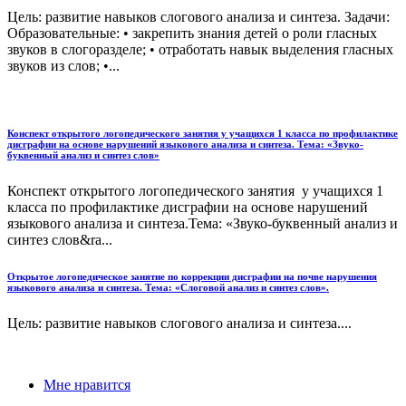
Цель: развитие навыков слогового анализа и синтеза. Задачи:
Образовательные: • закрепить знания детей о роли гласных
звуков в слогоразделе; • отработать навык выделения гласных
звуков из слов; •...
Конспект открытого логопедического занятия у учащихся 1 класса по профилактике
дисграфии на основе нарушений языкового анализа и синтеза. Тема: «Звуко-
буквенный анализ и синтез слов»
Конспект открытого логопедического занятия у учащихся 1
класса по профилактике дисграфии на основе нарушений
языкового анализа и синтеза.Тема: «Звуко-буквенный анализ и
синтез слов&ra...
Открытое логопедическое занятие по коррекции дисграфии на почве нарушения
языкового анализа и синтеза. Тема: «Слоговой анализ и синтез слов».
Цель: развитие навыков слогового анализа и синтеза....
Мне нравится