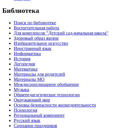
Библиотека
Поиск по библиотеке
Воспитательная работа
Для комплексов "Детский сад-начальная школа"
Здоровый образ жизни
Изобразительное искусство
Иностранный язык
Информатика
История
Логопедия
Математика
Материалы для родителей
Материалы МО
Междисциплинарное обобщение
Музыка
Общепедагогические технологии
Окружающий мир
Основы безопасности жизнедеятельности
Психология
Региональный компонент
Русский язык
Сценарии праздников