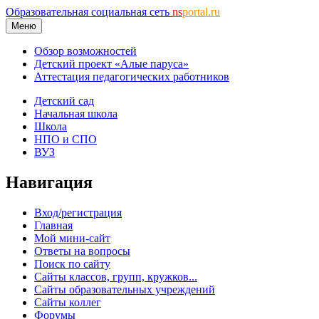
Образовательная социальная сеть
ns
portal.ru
Меню
Обзор возможностей
Детский проект «Алые паруса»
Аттестация педагогических работников
Детский сад
Начальная школа
Школа
НПО и СПО
ВУЗ
Навигация
Вход/регистрация
Главная
Мой мини-сайт
Ответы на вопросы
Поиск по сайту
Сайты классов, групп, кружков...
Сайты образовательных учреждений
Сайты коллег
Форумы