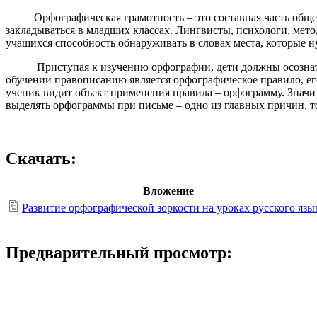
Орфографическая грамотность – это составная часть общей я
закладываться в младших классах. Лингвисты, психологи, метод
учащихся способность обнаруживать в словах места, которые н
Приступая к изучению орфографии, дети должны осознать, чт
обучении правописанию является орфографическое правило, ег
ученик видит объект применения правила – орфограмму. Знач
выделять орфограммы при письме – одно из главных причин, 
Скачать:
Вложение
Развитие орфографической зоркости на уроках русского язы
Предварительный просмотр: