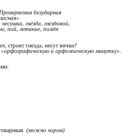
Проверяемая безударная
гласная»
, несушка, гнёзда, гнездовой
,
ю, пой, летание, полёт
ют, строят гнезда, несут яички?
м
«орфографическую и орфоэпическую минутку».
ами:
оговаривая
(можно хором)