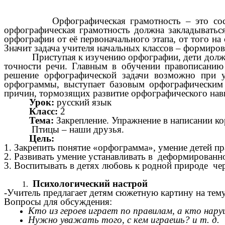
Орфографическая грамотность – это составная
орфографическая грамотность должна закладываться
орфографии от её первоначального этапа, от того на
Значит задача учителя начальных классов – формиро
Приступая к изучению орфографии, дети должны ос
точности речи. Главным в обучении правописанию 
решение орфографической задачи возможно при у
орфограммы, выступает базовым орфографическим 
причин, тормозящих развитие орфографического нав
Урок:
русский язык
Класс:
2
Тема:
Закрепление. Упражнение в написании ко
Птицы – наши друзья.
Цель:
1. Закрепить понятие «орфограмма», умение детей п
2. Развивать умение устанавливать в деформированн
3. Воспитывать в детях любовь к родной природе че
Психологический настрой
-Учитель предлагает детям сюжетную картину на тем
Вопросы для обсуждения:
Кто из героев играет по правилам, а 
Нужно уважать того, с кем играешь? и т. д.