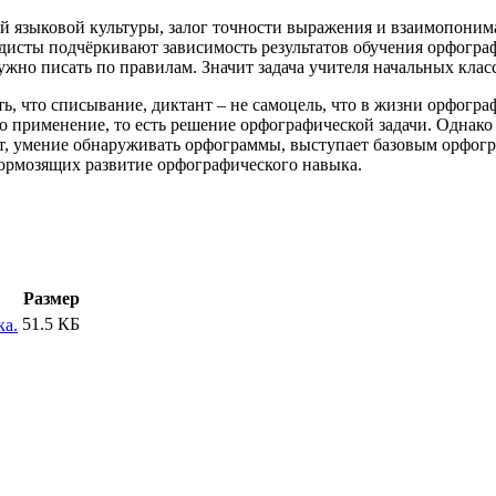
зыковой культуры, залог точности выражения и взаимопониман
исты подчёркивают зависимость результатов обучения орфографии
ужно писать по правилам. Значит задача учителя начальных кла
о списывание, диктант – не самоцель, что в жизни орфографи
о применение, то есть решение орфографической задачи. Однако
ит, умение обнаруживать орфограммы, выступает базовым орфог
тормозящих развитие орфографического навыка.
Размер
51.5 КБ
ка.