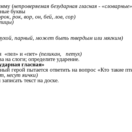
амму (
непроверяемая безударная гласная - «словарные»
нные буквы
орок, рок, вор, он, бей, лов, сор)
тицы)
глухой, парный, может быть твердым или мягким)
я «пел» и «пет»
(пеликан, петух)
а на слоги; определите ударение.
ударная гласная»
ный герой пытается ответить на вопрос «Кто такие пт
т, несут яички)
записать текст на доске.