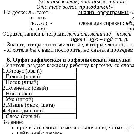
Если ты знаешь, что ты за птица?
Это тебе всегда пригодится!»
На доске: л…тают -
анализ орфограммы
«
п…ют-
гн…здо -
слова для справки
:
нёс
н…сут -
по
Образец записи в тетради:
л
е
тают, л
е
тание – пол
ё
т
п
о
ют, п
о
ю – п
о
й
и т. д.
- Значит, птицы это те животные, которые летают, по
- Я хотела бы с вами поспорить, но сначала проведе
6. Орфографическая и орфоэпическая минутка
-
Учитель раздает каждому ребенку карточку со слов
1.Страус (овый)
Голова (ушка)
Песок (чный)
2.Кузнечик (овый)
Нога (жка)
Ухо (шной)
3.Мышь (онок, шата)
4.Крокодил (овы)
Слеза (ливый)
Задание:
прочитать слова, изменяя окончания, четко пр
найти орфограмму