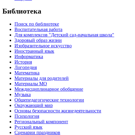
Библиотека
Поиск по библиотеке
Воспитательная работа
Для комплексов "Детский сад-начальная школа"
Здоровый образ жизни
Изобразительное искусство
Иностранный язык
Информатика
История
Логопедия
Математика
Материалы для родителей
Материалы МО
Междисциплинарное обобщение
Музыка
Общепедагогические технологии
Окружающий мир
Основы безопасности жизнедеятельности
Психология
Региональный компонент
Русский язык
Сценарии праздников