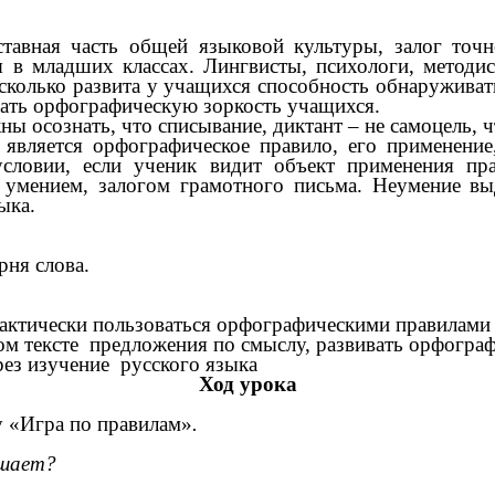
 часть общей языковой культуры, залог точност
 в младших классах. Лингвисты, психологи, методи
 сколько развита у учащихся способность обнаруживат
вать орфографическую зоркость учащихся.
ознать, что списывание, диктант – не самоцель, чт
является орфографическое правило, его применение
словии, если ученик видит объект применения пра
умением, залогом грамотного письма. Неумение в
ыка.
рня слова.
рактически пользоваться орфографическими правилами
ом тексте предложения по смыслу, развивать орфогра
рез изучение русского языка
Ход урока
у «Игра по правилам»
.
кто нарушает?