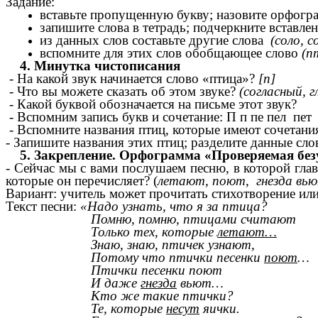
Задание:
вставьте пропущенную букву; назовите орфогр
запишите слова в тетрадь; подчеркните вставле
из данных слов составьте другие слова
(соло, с
вспомните для этих слов обобщающее слово
(п
4. Минутка чистописания
- На какой звук начинается слово «птица»?
[п]
- Что вы можете сказать об этом звуке?
(согласный, 
- Какой буквой обозначается на письме этот звук?
- Вспомним запись букв и сочетание: П п пе пел пет
-
Вспомните названия птиц, которые имеют сочетани
-
Запишите названия этих птиц; разделите данные слов
5. Закрепление.
Орфограмма «Проверяемая без
- Сейчас мы с вами послушаем песню, в которой глав
которые он перечисляет? (
летают, поют, гнезда вью
Вариант: учитель может прочитать стихотворение или 
Текст песни:
«Надо узнать, что я за птица?
Помню, помню, птицами считают
Только тех, которые
летают…
Знаю, знаю, птичек узнают,
Потому что птички песенки
поют
…
Птички песенки поют
И даже
гнезда
вьют…
Кто же такие птички?
Те, которые
несут
яички.