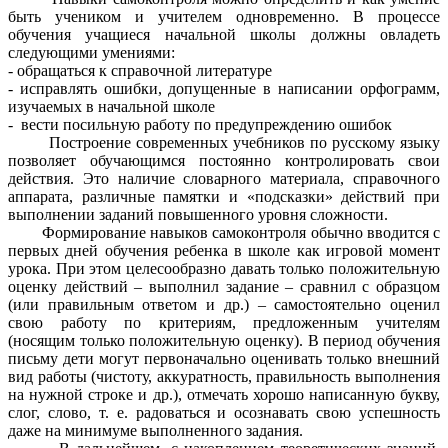
быть учеником и учителем одновременно. В процессе
обучения учащиеся начальной школы должны овладеть
следующими умениями:
- обращаться к справочной литературе
- исправлять ошибки, допущенные в написании орфограмм,
изучаемых в начальной школе
- вести посильную работу по предупреждению ошибок
Построение современных учебников по русскому языку
позволяет обучающимся постоянно контролировать свои
действия. Это наличие словарного материала, справочного
аппарата, различные памятки и «подсказки» действий при
выполнении заданий повышенного уровня сложности.
Формирование навыков самоконтроля обычно вводится с
первых дней обучения ребенка в школе как игровой момент
урока. При этом целесообразно давать только положительную
оценку действий – выполнил задание – сравнил с образцом
(или правильным ответом и др.) – самостоятельно оценил
свою работу по критериям, предложенным учителям
(носящим только положительную оценку). В период обучения
письму дети могут первоначально оценивать только внешний
вид работы (чистоту, аккуратность, правильность выполнения
на нужной строке и др.), отмечать хорошо написанную букву,
слог, слово, т. е. радоваться и осознавать свою успешность
даже на минимуме выполненного задания.