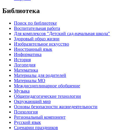
Библиотека
Поиск по библиотеке
Воспитательная работа
Для комплексов "Детский сад-начальная школа"
Здоровый образ жизни
Изобразительное искусство
Иностранный язык
Информатика
История
Логопедия
Математика
Материалы для родителей
Материалы МО
Междисциплинарное обобщение
Музыка
Общепедагогические технологии
Окружающий мир
Основы безопасности жизнедеятельности
Психология
Региональный компонент
Русский язык
Сценарии праздников