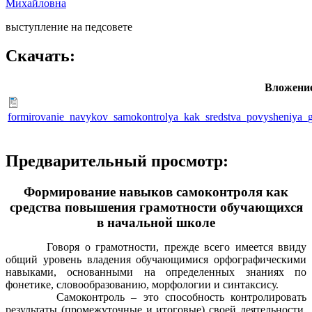
Михайловна
выступление на педсовете
Скачать:
Вложени
formirovanie_navykov_samokontrolya_kak_sredstva_povysheniya_
Предварительный просмотр:
Формирование навыков самоконтроля как
средства повышения грамотности обучающихся
в начальной школе
Говоря о грамотности, прежде всего имеется ввиду
общий уровень владения обучающимися орфографическими
навыками, основанными на определенных знаниях по
фонетике, словообразованию, морфологии и синтаксису.
Самоконтроль – это способность контролировать
результаты (промежуточные и итоговые) своей деятельности.