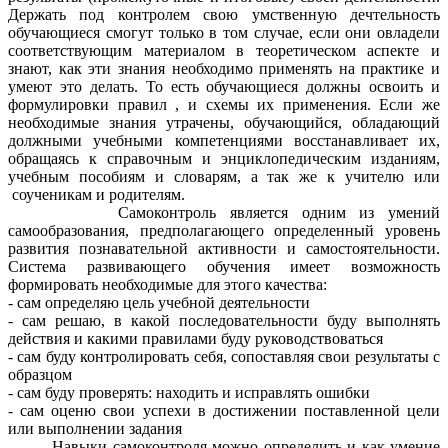
Держать под контролем свою умственную дечтельность
обучающиеся смогут только в том случае, если они овладели
соответствующим материалом в теоретическом аспекте и
знают, как эти знания необходимо применять на практике и
умеют это делать. То есть обучающиеся должны освоить и
формулировки правил , и схемы их применения. Если же
необходимые знания утрачены, обучающийся, обладающий
должными учебными компетенциями восстанавливает их,
обращаясь к справочным и энциклопедическим изданиям,
учебным пособиям и словарям, а так же к учителю или
соученикам и родителям.
Самоконтроль является одним из умений
самообразования, предполагающего определенный уровень
развития познавательной активности и самостоятельности.
Система развивающего обучения имеет возможность
формировать необходимые для этого качества:
- сам определяю цель учебной деятельности
- сам решаю, в какой последовательности буду выполнять
действия и какими правилами буду руководствоваться
- сам буду контролировать себя, сопоставляя свои результаты с
образцом
- сам буду проверять: находить и исправлять ошибки
- сам оценю свои успехи в достижении поставленной цели
или выполнении задания
Навыки самоконтроля можно определить и как умение