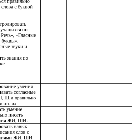
ться правильно
 слова с буквой
тролировать
 учащихся по
«Речь», «Гласные
и буквы»,
сные звуки и
ить знания по
ке
ование умения
навать согласные
Ч, Щ и
правильно
осить их
ать умение
ьно писать
ния ЖИ, ШИ.
овать навык
исания слов с
аниями ЖИ, ШИ