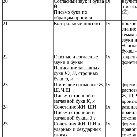
20
Согласный звук и буква
1ч
научи
Й
писать
Письмо букв по
(Й)
образцам прописи
21
Контрольный диктант
1ч
прокон
знание
темам 
звуки 
«Согла
буквы»
22
Гласные и согласные
1ч
закреп
звуки и буквы
фонети
Написание заглавных
букв
Ю, Н
, строчных
букв
ю, н
23
Шипящие согласные Ж,
1ч
формир
Ш, Ч,Щ
распоз
Письмо строчной и
Ж, Ш, 
заглавной букв
К, к
произн
24
Сочетание ЖИ, ШИ
1ч
развив
Письмо строчной и
правил
заглавной буквы
З,з
сочета
25
Сочетания ЖИ, ШИ в
1ч
формир
ударных и безударных
правоп
слогах
сочет