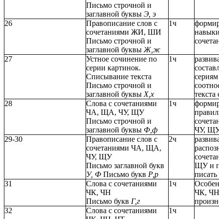
Письмо строчной и
заглавной буквы
Э, э
26
Правописание слов с
1ч
формир
сочетаниями ЖИ, ШИ
навыки
Письмо строчной и
сочет
заглавной буквы
Ж,ж
27
Устное сочинение по
1ч
развив
серии картинок.
составл
Списывание текста
сериям
Письмо строчной и
соотно
заглавной буквы
Х,х
текста
28
Слова с сочетаниями
1ч
формир
ЧА, ЩА, ЧУ, ЩУ
правил
Письмо строчной и
сочета
заглавной буквы
Ф,ф
ЧУ, Щ
29-30
Правописание слов с
2ч
развив
сочетаниями ЧА, ЩА,
распоз
ЧУ, ЩУ
сочета
Письмо заглавной букв
ЩУ и п
У, Ф
Письмо букв
Р,р
писать
31
Слова с сочетаниями
1ч
Особен
ЧК, ЧН
ЧК, ЧН
Письмо букв
Г,г
произ
32
Слова с сочетаниями
1ч