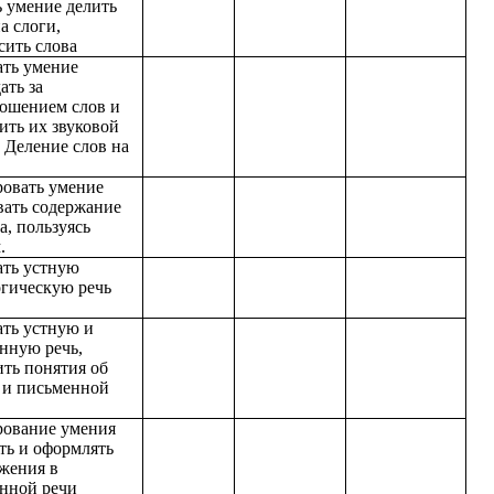
ь умение делить
а слоги,
сить слова
ать умение
ать за
ошением слов и
ить их звуковой
. Деление слов на
овать умение
вать содержание
а, пользуясь
.
ать устную
гическую речь
ать устную и
нную речь,
ить понятия об
 и письменной
ование умения
ть и оформлять
жения в
нной речи