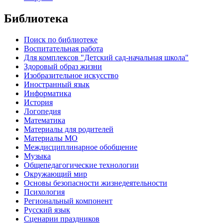
Библиотека
Поиск по библиотеке
Воспитательная работа
Для комплексов "Детский сад-начальная школа"
Здоровый образ жизни
Изобразительное искусство
Иностранный язык
Информатика
История
Логопедия
Математика
Материалы для родителей
Материалы МО
Междисциплинарное обобщение
Музыка
Общепедагогические технологии
Окружающий мир
Основы безопасности жизнедеятельности
Психология
Региональный компонент
Русский язык
Сценарии праздников