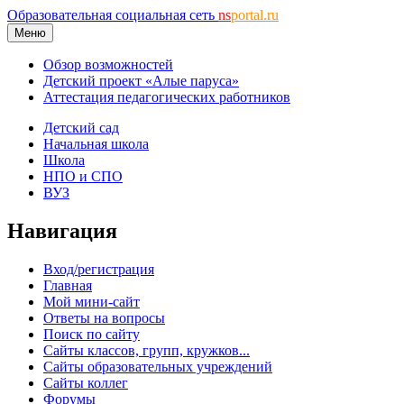
Образовательная социальная сеть
ns
portal.ru
Меню
Обзор возможностей
Детский проект «Алые паруса»
Аттестация педагогических работников
Детский сад
Начальная школа
Школа
НПО и СПО
ВУЗ
Навигация
Вход/регистрация
Главная
Мой мини-сайт
Ответы на вопросы
Поиск по сайту
Сайты классов, групп, кружков...
Сайты образовательных учреждений
Сайты коллег
Форумы