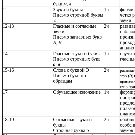
букв
м, л
11
Звуки и буквы
1ч
формир
Письмо строчной буквы
четко 
я
звуки
12-13
Гласные и согласные
2ч
развив
звуки
наблюд
Письмо заглавных букв
произн
А, Я
провод
анализ
14
Гласные звуки и буквы
1ч
научит
Письмо строчных букв
гласны
а, я
15-16
Слова с буквой Э
2ч
развиват
Письмо букв по
звук (Э)
образцам
правиль
слов-при
17
Обучающее изложение
1ч
формир
постро
предло
пользо
плано
18-19
Согласные звуки и
2ч
обобщи
буквы
особен
Строчная буква
б
звуков