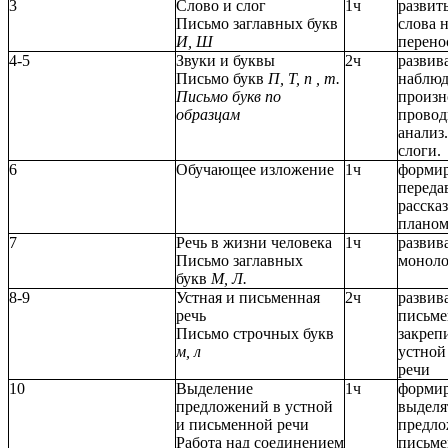
3
Слово и слог
1ч
развит
Письмо заглавных букв
слова н
И, Ш
перено
4-5
Звуки и буквы
2ч
развив
Письмо букв
П, Т, п , т.
наблюд
Письмо букв по
произн
образцам
провод
анализ
слоги.
6
Обучающее изложение
1ч
формир
переда
рассказ
планом
7
Речь в жизни человека
1ч
развив
Письмо заглавных
моноло
букв
М, Л.
8-9
Устная и письменная
2ч
развив
речь
письме
Письмо строчных букв
закреп
м, л
устной
речи
10
Выделение
1ч
формир
предложений в устной
выделя
и письменной речи
предло
Работа над соединением
письме