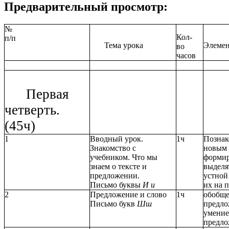
Предварительный просмотр:
№
Кол-
п/п
Тема урока
Элемен
во
часов
Первая
четверть.
(45ч)
1
Вводный урок.
1ч
Познак
Знакомство с
новым 
учебником. Что мы
формир
знаем о тексте и
выделя
предложении.
устной
Письмо буквы
И и
их на 
2
Предложение и слово
1ч
обобще
Письмо букв
Шш
предло
умение
предло