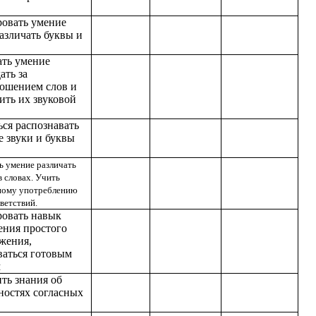
овать умение
различать буквы и
ать умение
ать за
ошением слов и
ить их звуковой
ься распознавать
е звуки и буквы
ь умение различать
 в словах. Учить
ному употреблению
ветствий.
овать навык
ения простого
жения,
ваться готовым
м
ть знания об
ностях согласных