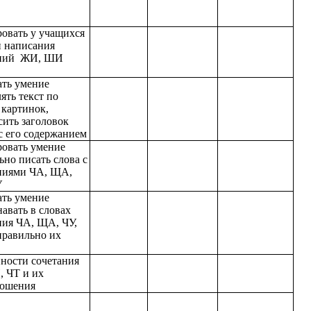
овать у учащихся
 написания
аний ЖИ, ШИ
ать умение
ять текст по
 картинок,
сить заголовок
 с его содержанием
овать умение
ьно писать слова с
ниями ЧА, ЩА,
У
ать умение
навать в словах
ния ЧА, ЩА, ЧУ,
равильно их
ности сочетания
, ЧТ и их
ношения