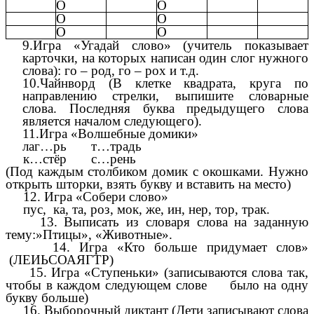
О
О
О
О
О
О
9.Игра «Угадай слово» (учитель показывает
карточки, на которых написан один слог нужного
слова): го – род, го – рох и т.д.
10.Чайнворд (В клетке квадрата, круга по
направлению стрелки, выпишите словарные
слова. Последняя буква предыдущего слова
является началом следующего).
11.Игра «Волшебные домики»
лаг…рь т…традь
к…стёр с…рень
(Под каждым столбиком домик с окошками. Нужно
открыть шторки, взять букву и вставить на место)
12. Игра «Собери слово»
пус, ка, та, роз, мок, же, ин, нер, тор, трак.
13. Выписать из словаря слова на заданную
тему:»Птицы», «Животные».
14. Игра «Кто больше придумает слов»
(ЛЕИЬСОАЯГТР)
15. Игра «Ступеньки» (записываются слова так,
чтобы в каждом следующем слове было на одну
букву больше)
16. Выборочный диктант (Дети записывают слова