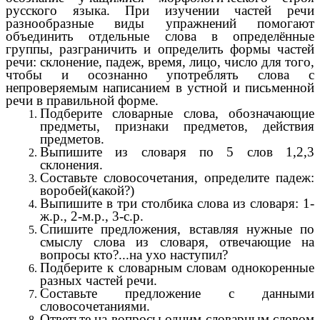
русского языка. При изучении частей речи
разнообразные виды упражнений помогают
объединить отдельные слова в определённые
группы, разграничить и определить формы частей
речи: склонение, падеж, время, лицо, число для того,
чтобы и осознанно употреблять слова с
непроверяемым написанием в устной и письменной
речи в правильной форме.
Подберите словарные слова, обозначающие
предметы, признаки предметов, действия
предметов.
Выпишите из словаря по 5 слов 1,2,3
склонения.
Составьте словосочетания, определите падеж:
воробей(какой?)
Выпишите в три столбика слова из словаря: 1-
ж.р., 2-м.р., 3-с.р.
Спишите предложения, вставляя нужные по
смыслу слова из словаря, отвечающие на
вопросы кто?...на ухо наступил?
Подберите к словарным словам однокоренные
разных частей речи.
Составьте предложение с данными
словосочетаниями.
Ответьте на вопросы одним словарным словом