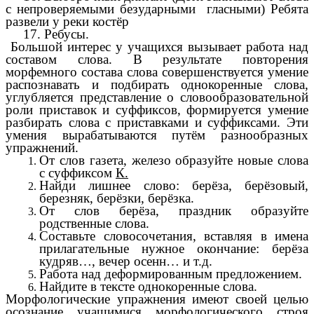
с непроверяемыми безударными гласными) Ребята
развели у реки костёр
17. Ребусы.
Большой интерес у учащихся вызывает работа над
составом слова. В результате повторения
морфемного состава слова совершенствуется умение
распознавать и подбирать однокоренные слова,
углубляется представление о словообразовательной
роли приставок и суффиксов, формируется умение
разбирать слова с приставками и суффиксами. Эти
умения вырабатываются путём разнообразных
упражнений.
От слов газета, железо образуйте новые слова
с суффиксом
К.
Найди лишнее слово: берёза, берёзовый,
березняк, берёзки, берёзка.
От слов берёза, праздник образуйте
родственные слова.
Составьте словосочетания, вставляя в имена
прилагательные нужное окончание: берёза
кудряв…, вечер осенн… и т.д.
Работа над деформированным предложением.
Найдите в тексте однокоренные слова.
Морфологические упражнения имеют своей целью
осознание учащимися морфологического строя