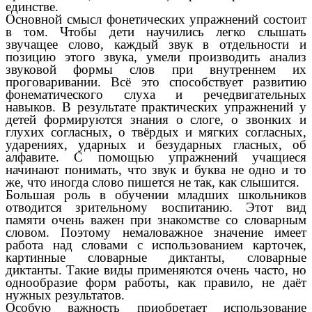
единстве.
Основной смысл фонетических упражнений состоит
в том. Чтобы дети научились легко слышать
звучащее слово, каждый звук в отдельности и
позицию этого звука, умели производить анализ
звуковой формы слов при внутреннем их
проговаривании. Всё это способствует развитию
фонематического слуха и речедвигательных
навыков. В результате практических упражнений у
детей формируются знания о слоге, о звонких и
глухих согласных, о твёрдых и мягких согласных,
ударениях, ударных и безударных гласных, об
алфавите. С помощью упражнений учащиеся
начинают понимать, что звук и буква не одно и то
же, что иногда слово пишется не так, как слышится.
Большая роль в обучении младших школьников
отводится зрительному воспитанию. Этот вид
памяти очень важен при знакомстве со словарным
словом. Поэтому немаловажное значение имеет
работа над словами с использованием карточек,
картинные словарные диктанты, словарные
диктанты. Такие виды применяются очень часто, но
однообразие форм работы, как правило, не даёт
нужных результатов.
Особую важность приобретает использование