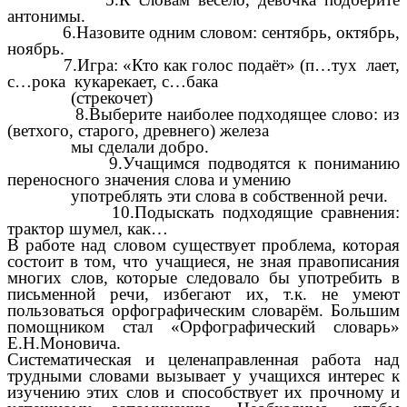
антонимы.
6.Назовите одним словом: сентябрь, октябрь,
ноябрь.
7.Игра: «Кто как голос подаёт» (п…тух лает,
с…рока кукарекает, с…бака
(стрекочет)
8.Выберите наиболее подходящее слово: из
(ветхого, старого, древнего) железа
мы сделали добро.
9.Учащимся подводятся к пониманию
переносного значения слова и умению
употреблять эти слова в собственной речи.
10.Подыскать подходящие сравнения:
трактор шумел, как…
В работе над словом существует проблема, которая
состоит в том, что учащиеся, не зная правописания
многих слов, которые следовало бы употребить в
письменной речи, избегают их, т.к. не умеют
пользоваться орфографическим словарём. Большим
помощником стал «Орфографический словарь»
Е.Н.Моновича.
Систематическая и целенаправленная работа над
трудными словами вызывает у учащихся интерес к
изучению этих слов и способствует их прочному и