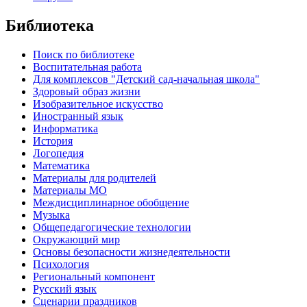
Библиотека
Поиск по библиотеке
Воспитательная работа
Для комплексов "Детский сад-начальная школа"
Здоровый образ жизни
Изобразительное искусство
Иностранный язык
Информатика
История
Логопедия
Математика
Материалы для родителей
Материалы МО
Междисциплинарное обобщение
Музыка
Общепедагогические технологии
Окружающий мир
Основы безопасности жизнедеятельности
Психология
Региональный компонент
Русский язык
Сценарии праздников