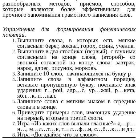
разнообразных методов, приёмов, способов,
которые являются более эффективными для
прочного запоминания грамотного написания слов.
Упражнения для формирования фонетических
понятий.
Выпишите слова, в которых есть мягкие
согласные: берег, вокзал, горох, осина, ученик.
Выпишите в два столбика: (первый)- с глухими
согласными на конце слова, (второй)- со
звонкой согласной на конце слова: завтрак,
народ, адрес, рисунок, морковь.
Запишите 10 слов, начинающихся на букву
р
Запишите слова в алфавитном порядке,
вставьте пропущенную букву, поставьте знак
ударения: г…рой, адр…с, ур…жай, р…кета,
ябл…к, п…нал.
Запишите слова с мягким знаком в середине
слова и в конце.
Приведите примеры слов, имеющих ударение
на первый, вторые и третий слоги.
Игра «Из каких слов выпали гласные?» д…р…
н…, м…л…т…к, т…л…ф…н, с…б…к… и др.
Игра «Догадайся, что за слово».