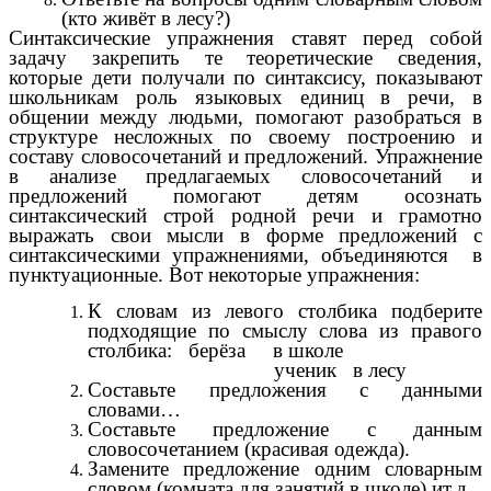
(кто живёт в лесу?)
Синтаксические упражнения ставят перед собой
задачу закрепить те теоретические сведения,
которые дети получали по синтаксису, показывают
школьникам роль языковых единиц в речи, в
общении между людьми, помогают разобраться в
структуре несложных по своему построению и
составу словосочетаний и предложений. Упражнение
в анализе предлагаемых словосочетаний и
предложений помогают детям осознать
синтаксический строй родной речи и грамотно
выражать свои мысли в форме предложений с
синтаксическими упражнениями, объединяются в
пунктуационные. Вот некоторые упражнения:
К словам из левого столбика подберите
подходящие по смыслу слова из правого
столбика: берёза в школе
ученик в лесу
Составьте предложения с данными
словами…
Составьте предложение с данным
словосочетанием (красивая одежда).
Замените предложение одним словарным
словом (комната для занятий в школе) ит.д.