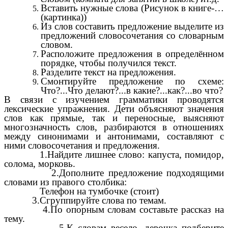
Вставить нужные слова (Рисунок в книге-…
(картинка))
Из слов составить предложение выделите из
предложений словосочетания со словарным
словом.
Расположите предложения в определённом
порядке, чтобы получился текст.
Разделите текст на предложения.
Смонтируйте предложение по схеме:
Что?...Что делают?...в какие?...как?...во что?
В связи с изучением грамматики проводятся
лексические упражнения. Дети объясняют значения
слов как прямые, так и переносные, выясняют
многозначность слов, разбираются в отношениях
между синонимами и антонимами, составляют с
ними словосочетания и предложения.
1.Найдите лишнее слово: капуста, помидор,
солома, морковь.
2.Дополните предложение подходящими
словами из правого столбика:
Телефон на тумбочке (стоит)
3.Сгруппируйте слова по темам.
4.По опорным словам составьте рассказ на
тему.
5.К словам весело, девочка подберите