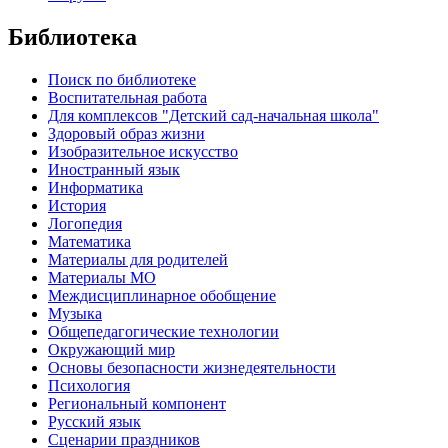
Библиотека
Поиск по библиотеке
Воспитательная работа
Для комплексов "Детский сад-начальная школа"
Здоровый образ жизни
Изобразительное искусство
Иностранный язык
Информатика
История
Логопедия
Математика
Материалы для родителей
Материалы МО
Междисциплинарное обобщение
Музыка
Общепедагогические технологии
Окружающий мир
Основы безопасности жизнедеятельности
Психология
Региональный компонент
Русский язык
Сценарии праздников