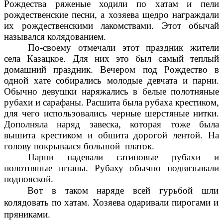
Рождества ряженые ходили по хатам и пели
рождественские песни, а хозяева щедро награждали
их рождественскими лакомствами. Этот обычай
назывался колядованием.
По-своему отмечали этот праздник жители
села Казацкое. Для них это был самый теплый
домашний праздник. Вечером под Рождество в
одной хате собирались молодые девчата и парни.
Обычно девушки наряжались в белые полотняные
рубахи и сарафаны. Расшита была рубаха крестиком,
для чего использовались черные шерстяные нитки.
Дополняла наряд завеска, которая тоже была
вышита крестиком и обшита дорогой лентой. На
голову покрывался большой платок.
Парни надевали сатиновые рубахи и
полотняные штаны. Рубаху обычно подвязывали
подпояской.
Вот в таком наряде всей гурьбой шли
колядовать по хатам. Хозяева одаривали пирогами и
пряниками.