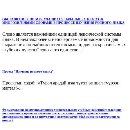
ОБОГАЩЕНИЕ СЛОВАРЯ УЧАЩИХСЯ НАЧАЛЬНЫХ КЛАССОВ
МНОГОЗНАЧНЫМИ СЛОВАМИ В ПРОЦЕССЕ ИЗУЧЕНИЯ РОДНОГО ЯЗЫКА
Слово является важнейшей единицей лексической системы
языка. В нем заключены неисчерпаемые возможности для
выражения тончайших оттенков мысли, для раскрытия самых
глубоких чувств.Слово - это единство ...
Проект "Изучение родного языка"
Проектын сэдэб: «Түрэл арадайнгаа түүхэ заншал түүрээн
магтая!»...
Формирование коммуникативных универсальных учебных действий у младших
школьников в процессе изучения русского языка, литературного чтения,
окружающего мира и во внеурочной деятельности (обобщение педагогического
опыта)