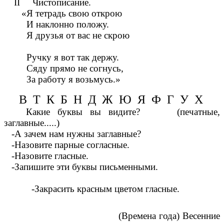
II Чистописание.
«Я тетрадь свою открою
И наклонно положу.
Я друзья от вас не скрою
Ручку я вот так держу.
Сяду прямо не согнусь,
За работу я возьмусь.»
В Т К Б Н Д Ж Ю Я Ф Г У Х
Какие буквы вы видите? (печатные,
заглавные.....)
-А зачем нам нужны заглавные?
-Назовите парные согласные.
-Назовите гласные.
-Запишите эти буквы письменными.
-Закрасить красным цветом гласные.
(Времена года) Весенние