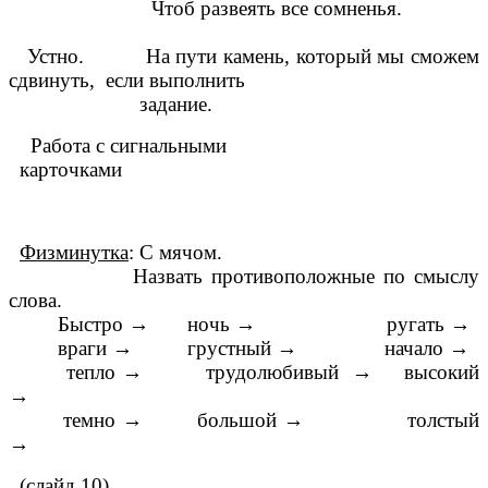
Чтоб развеять все сомненья.
Устно. На пути камень, который мы сможем
сдвинуть, если выполнить
задание.
Работа с сигнальными
карточками
Физминутка
: С мячом.
Назвать противоположные по смыслу
слова.
Быстро → ночь → ругать →
враги → грустный → начало →
тепло → трудолюбивый → высокий
→
темно → большой → толстый
→
(слайд 10)