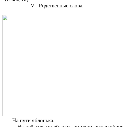
V Родственные слова.
На пути яблонька.
На ней спелые яблоки, но одно несъедобное,