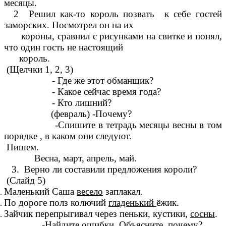
месяцы.
2 Решил как-то король позвать к себе гостей
заморских. Посмотрел он на их
короны, сравнил с рисунками на свитке и понял,
что один гость не настоящий
король.
(Щелчки 1, 2, 3)
- Где же этот обманщик?
- Какое сейчас время года?
- Кто лишний?
(февраль) -Почему?
-Спишите в тетрадь месяцы весны в том
порядке , в каком они следуют.
Пишем.
Весна, март, апрель, май.
3. Верно ли составили предложения короли?
(Слайд 5)
Маленький Саша
весело
заплакал.
По дороге полз колючий
гладенький
ёжик.
Зайчик перепрыгивал через пеньки, кустики,
сосны
.
-Найдите ошибки. Объясните, почему?