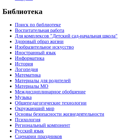
Библиотека
Поиск по библиотеке
Воспитательная работа
Для комплексов "Детский сад-начальная школа"
Здоровый образ жизни
Изобразительное искусство
Иностранный язык
Информатика
История
Логопедия
Математика
Материалы для родителей
Материалы МО
Междисциплинарное обобщение
Музыка
Общепедагогические технологии
Окружающий мир
Основы безопасности жизнедеятельности
Психология
Региональный компонент
Русский язык
Сценарии праздников